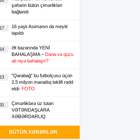
:18
şəhərin bütün çimərlikləri
bağlandı
16 yaşlı Asimanın da meyiti
:17
tapıldı
Ət bazarında YENİ
:14
BAHALAŞMA –
Dana və quzu
əti niyə bahalaşır?
“Qarabağ” bu futbolçusu üçün
:13
2,5 milyon manatlıq təklifi rədd
etdi-
FOTO
Çimərliklərə üz tutan
:31
VƏTƏNDAŞLARA
XƏBƏRDARLIQ
Hansı daha zəifdir: təhsil
BÜTÜN XƏBƏRLƏR
:18
sistemi yoxsa müəllimlər? –