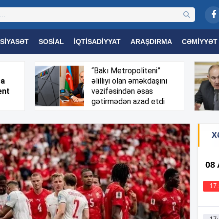
SIYASƏT
SOSIAL
İQTISADIYYAT
ARAŞDIRMA
CƏMIYYƏT
OGIYA
TƏHSIL
SAĞLAMLIQ
MARAQLI
TRIBUNA TV
“Bakı Metropoliteni”
sa
əlilliyi olan əməkdaşını
ent
vəzifəsindən əsas
gətirmədən azad etdi
X
08
17