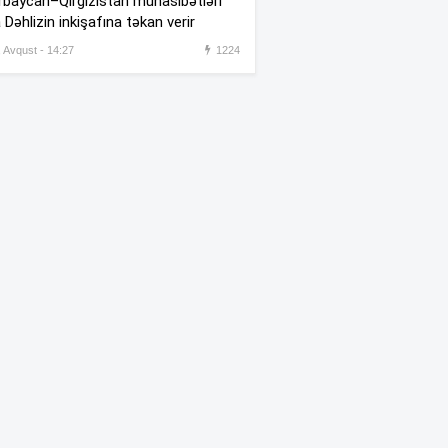
baycan–Qırğızıstan münasibətləri
Rusiyanın itkiləri yeniləndi
:17
 Dəhlizin inkişafına təkan verir
, Avqust - 14:27
1224
“Fanatlar gəlməyimi istəyirdi”
:49
–
Nəriman Axundzadə
Girişi pullu edilən İlisu
:30
şəlaləsinə qalxan yol bərbad
vəziyyətdədir –
(Video)
“Sevgilisinin maaşı 160 minə
:23
qaldırılıb, vəzifəsi yüksəldilib”
–
İddia
Gürcüstanda dövlət bayraqları
:17
yarıya endirildi
“Ermənistanla Azərbaycan
:08
arasında münaqişə səhifəsi
bağlanıb”