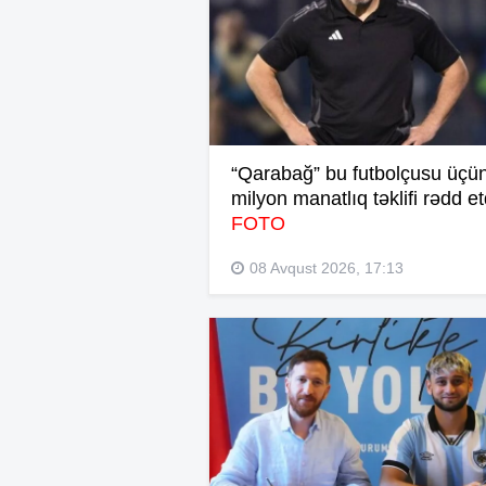
“Qarabağ” bu futbolçusu üçün
milyon manatlıq təklifi rədd et
FOTO
08 Avqust 2026, 17:13