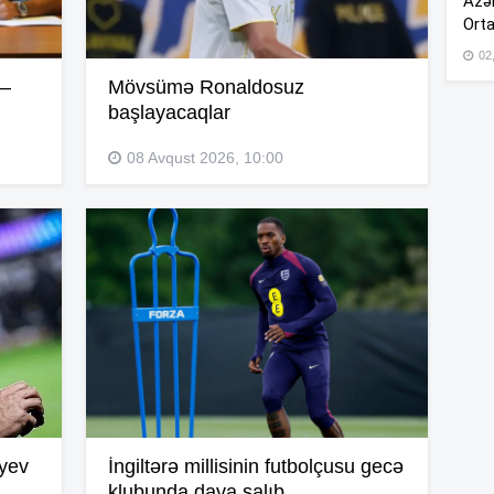
Azər
12
Orta
02
11
 –
Mövsümə Ronaldosuz
başlayacaqlar
11
08 Avqust 2026, 10:00
11
11
11
iyev
İngiltərə millisinin futbolçusu gecə
klubunda dava salıb