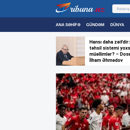
ANA SƏHIFƏ
GÜNDƏM
DÜNYA
MƏDƏNIYYƏT
MAQAZIN
TEXNOL
Hansı daha zəifdir:
təhsil sistemi yox
müəllimlər? – Dos
İlham Əhmədov