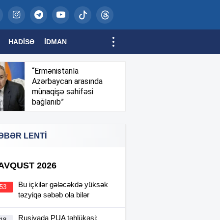
HADISƏ
İDMAN
“Ermənistanla
Azərbaycan arasında
münaqişə səhifəsi
bağlanıb”
ƏBƏR LENTİ
 AVQUST 2026
Bu içkilər gələcəkdə yüksək
:53
təzyiqə səbəb ola bilər
Rusiyada PUA təhlükəsi: