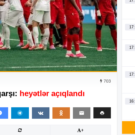
17
17
17
17
703
arşı:
heyətlər açıqlandı
16
16
+