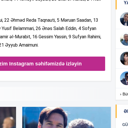
14
Y
ajui, 22 Əhməd Reda Taqnauti, 5 Məruan Saadan, 13
14
19 Yusif Belammari, 26 Ənəs Salah Eddin, 4 Sofyan
mir əl-Murabit, 16 Gessim Yassin, 9 Sufyan Rahimi,
 21 Əyyub Amaimuni.
14
zim Instagram səhifəmizdə izləyin
14
14
› Bü
14
Ə
GÜ