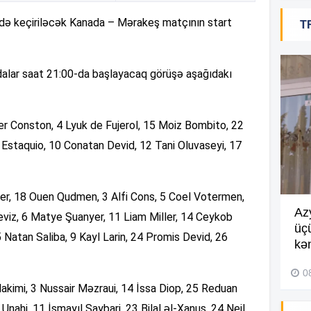
də keçiriləcək Kanada – Mərakeş matçının start
T
16
dalar saat 21:00-da başlayacaq görüşə aşağıdakı
15
er Conston, 4 Lyuk de Fujerol, 15 Moiz Bombito, 22
en Estaquio, 10 Conatan Devid, 12 Tani Oluvaseyi, 17
15
14
ler, 18 Ouen Qudmen, 3 Alfi Cons, 5 Coel Votermen,
Göyçayda məktəb binası
Az
eviz, 6 Matye Şuanyer, 11 Liam Miller, 14 Ceykob
acınacaqlı durumda –
VİDEO
üç
 Natan Saliba, 9 Kayl Larin, 24 Promis Devid, 26
kən
04 Avqust 2026, 20:48
14
0
akimi, 3 Nussair Məzraui, 14 İssa Diop, 25 Reduan
Unahi, 11 İsmayıl Saybari, 23 Bilal əl-Xanus, 24 Neil