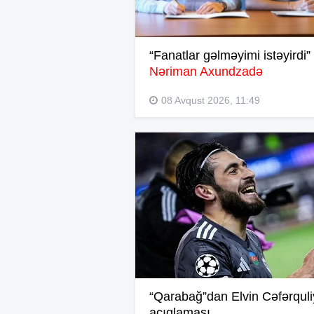
“Fanatlar gəlməyimi istəyirdi”
Nəriman Axundzadə
08 Avqust 2026, 11:49
“Qarabağ”dan Elvin Cəfərqul
açıqlaması