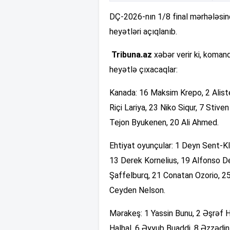
DÇ-2026-nın 1/8 final mərhələsin
heyətləri açıqlanıb.
Tribuna.az
xəbər verir ki, koman
heyətlə çıxacaqlar:
Kanada: 16 Maksim Krepo, 2 Alist
Riçi Lariya, 23 Niko Siqur, 7 Stiv
Tejon Byukenen, 20 Ali Ahmed.
Ehtiyat oyunçular: 1 Deyn Sent-K
13 Derek Kornelius, 19 Alfonso D
Şaffelburq, 21 Conatan Ozorio, 25
Ceyden Nelson.
Mərakeş: 1 Yassin Bunu, 2 Əşrəf H
Halhal, 6 Əyyub Buaddi, 8 Əzzədin 