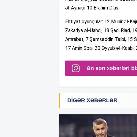
əl-Aynaui, 10 Brahim Dias.
Ehtiyat oyunçular: 12 Munir əl-K
Zakariya əl-Uahdi, 18 Şadi Riad, 
Amrabat, 7 Şəmsəddin Talbi, 15 Sa
17 Amin Sbai, 20 Əyyub əl-Kaabi,
Ən son xəbərləri bi
DIGƏR XƏBƏRLƏR