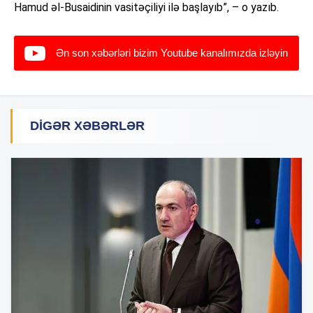
Hamud əl-Busaidinin vasitəçiliyi ilə başlayıb”, – o yazıb.
Ən son xəbərləri bizim Youtube kanalımızda izləyin
DIGƏR XƏBƏRLƏR