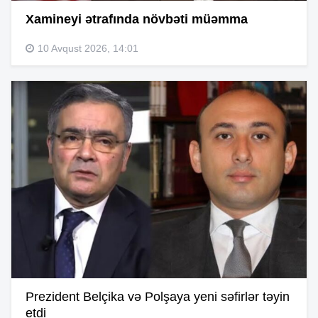
Xamineyi ətrafında növbəti müəmma
10 Avqust 2026, 14:01
Prezident Belçika və Polşaya yeni səfirlər təyin
etdi