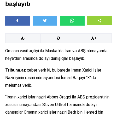
başlayıb
-
+
Omanın vasitəçiliyi ilə Maskatda İran və ABŞ nümayəndə
heyətləri arasında dolayı danışıqlar başlayıb.
Tribuna.az
xəbər verir ki, bu barədə İranın Xarici İşlər
Nazirliyinin rəsmi nümayəndəsi İsmail Bəqayi “X”də
məlumat verib.
“İranın xarici işlər naziri Abbas Əraqçi ilə ABŞ prezidentinin
xüsusi nümayəndəsi Stiven Uitkoff arasında dolayı
danışıqlar Omanın xarici işlər naziri Bədr bin Həməd bin