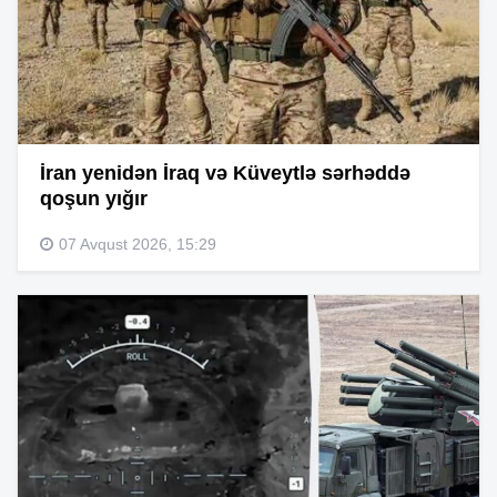
İran yenidən İraq və Küveytlə sərhəddə
qoşun yığır
07 Avqust 2026, 15:29