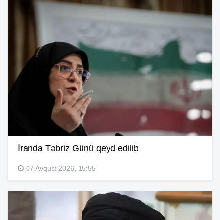
İranda Təbriz Günü qeyd edilib
07 Avqust 2026, 15:55