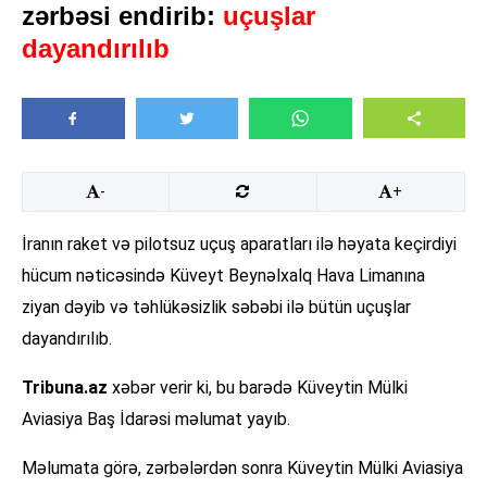
zərbəsi endirib:
uçuşlar
dayandırılıb
-
+
İranın raket və pilotsuz uçuş aparatları ilə həyata keçirdiyi
hücum nəticəsində Küveyt Beynəlxalq Hava Limanına
ziyan dəyib və təhlükəsizlik səbəbi ilə bütün uçuşlar
dayandırılıb.
Tribuna.az
xəbər verir ki, bu barədə Küveytin Mülki
Aviasiya Baş İdarəsi məlumat yayıb.
Məlumata görə, zərbələrdən sonra Küveytin Mülki Aviasiya