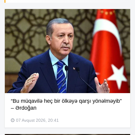
“Bu müqavilə heç bir ölkəyə qarşı yönəlməyib”
– Ərdoğan
07 Avqust 2026, 20:41