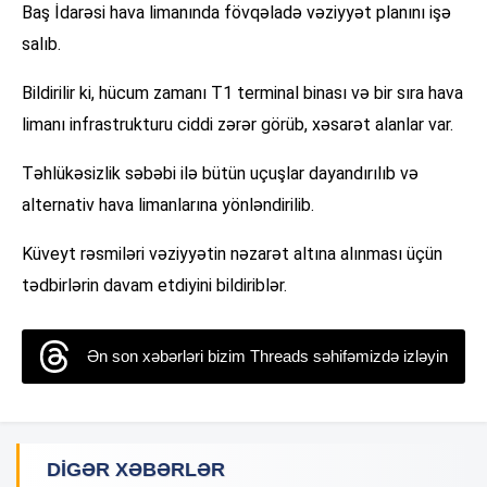
Baş İdarəsi hava limanında fövqəladə vəziyyət planını işə
salıb.
Bildirilir ki, hücum zamanı T1 terminal binası və bir sıra hava
limanı infrastrukturu ciddi zərər görüb, xəsarət alanlar var.
Təhlükəsizlik səbəbi ilə bütün uçuşlar dayandırılıb və
alternativ hava limanlarına yönləndirilib.
Küveyt rəsmiləri vəziyyətin nəzarət altına alınması üçün
tədbirlərin davam etdiyini bildiriblər.
Ən son xəbərləri bizim Threads səhifəmizdə izləyin
DIGƏR XƏBƏRLƏR