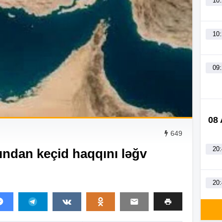
10
10
09
08
649
20
ndan keçid haqqını ləğv
20