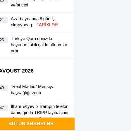
:23
vəfat etdi
Azərbaycanda 8 gün iş
:21
olmayacaq –
TARİXLƏR
Türkiyə Qara dənizdə
:26
həyəcan təbili çaldı: hücumlar
artır
 AVQUST 2026
“Real Madrid” Messiyə
:49
başsağlığı verib
İlham Əliyevlə Trampın telefon
:47
danışığında TRIPP layihəsinin
əhəmiyyəti vurğulanıb
BÜTÜN XƏBƏRLƏR