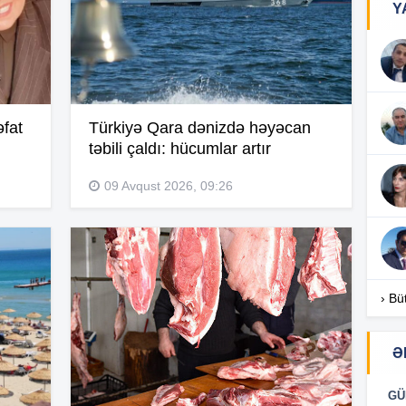
Y
18
18
fat
Türkiyə Qara dənizdə həyəcan
təbili çaldı: hücumlar artır
09 Avqust 2026, 09:26
18
17
› Bü
17
Ə
GÜ