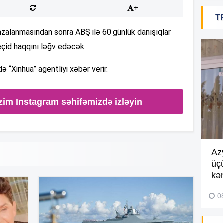
20
+
T
alanmasından sonra ABŞ ilə 60 günlük danışıqlar
id haqqını ləğv edəcək.
20
də “Xinhua” agentliyi xəbər verir.
20
zim Instagram səhifəmizdə izləyin
20
Göyçayda məktəb binası
Az
acınacaqlı durumda –
VİDEO
üç
20
kən
04 Avqust 2026, 20:48
0
19