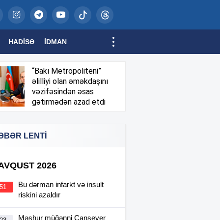
HADISƏ
İDMAN
“Bakı Metropoliteni”
əlilliyi olan əməkdaşını
vəzifəsindən əsas
gətirmədən azad etdi
ƏBƏR LENTİ
 AVQUST 2026
Bu dərman infarkt və insult
:51
riskini azaldır
Məşhur müğənni Cansever