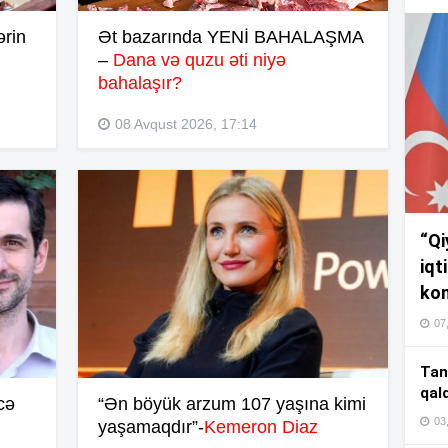
17
ərin
Ət bazarında YENİ BAHALAŞMA
–
Dana və quzu əti niyə
17
bahalaşır?
08 Avqust 2026, 17:14
17
“Qi
16
iqt
kom
07
16
Tan
qal
cə
“Ən böyük arzum 107 yaşına kimi
03
yaşamaqdır”-
Kemeron Diaz
16