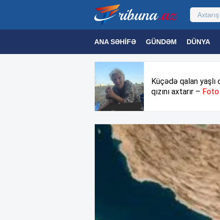
ANA SƏHIFƏ
GÜNDƏM
DÜNYA
MƏDƏNIYYƏT
MAQAZIN
TEXNOL
Küçədə qalan yaşlı 
qızını axtarır –
Foto