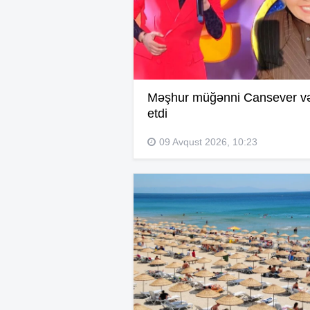
Məşhur müğənni Cansever və
etdi
09 Avqust 2026, 10:23