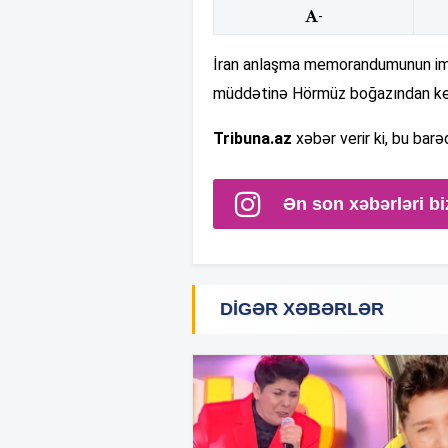
-
İran anlaşma memorandumunun imz
müddətinə Hörmüz boğazından keç
Tribuna.az
xəbər verir ki, bu barə
Ən son xəbərləri bi
DIGƏR XƏBƏRLƏR