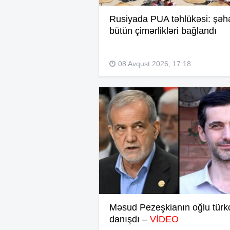
Rusiyada PUA təhlükəsi: şəh
bütün çimərlikləri bağlandı
08 Avqust 2026, 17:18
Məsud Pezeşkianın oğlu türk
danışdı –
VİDEO