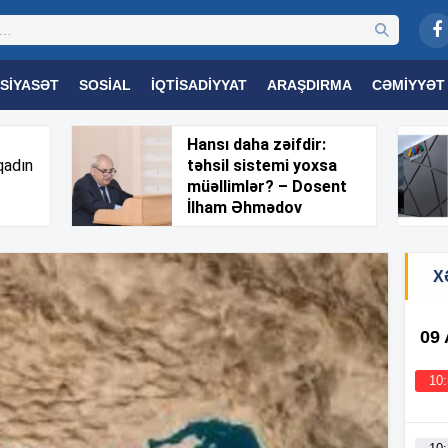
SIYASƏT
SOSIAL
İQTISADIYYAT
ARAŞDIRMA
CƏMIYYƏT
OGIYA
TƏHSIL
SAĞLAMLIQ
MARAQLI
TRIBUNA TV
Hansı daha zəifdir:
qadın
təhsil sistemi yoxsa
müəllimlər? – Dosent
İlham Əhmədov
X
09
10