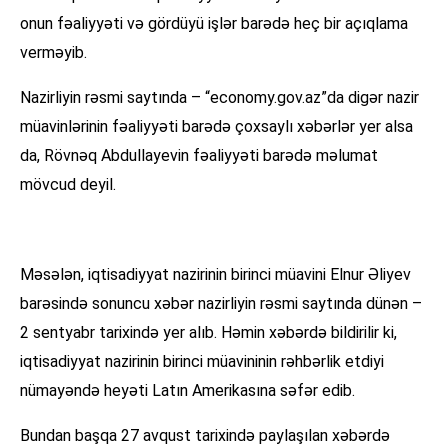
onun fəaliyyəti və gördüyü işlər barədə heç bir açıqlama
verməyib.
Nazirliyin rəsmi saytında – “economy.gov.az”da digər nazir
müavinlərinin fəaliyyəti barədə çoxsaylı xəbərlər yer alsa
da, Rövnəq Abdullayevin fəaliyyəti barədə məlumat
mövcud deyil.
Məsələn, iqtisadiyyat nazirinin birinci müavini Elnur Əliyev
barəsində sonuncu xəbər nazirliyin rəsmi saytında dünən –
2 sentyabr tarixində yer alıb. Həmin xəbərdə bildirilir ki,
iqtisadiyyat nazirinin birinci müavininin rəhbərlik etdiyi
nümayəndə heyəti Latın Amerikasına səfər edib.
Bundan başqa 27 avqust tarixində paylaşılan xəbərdə