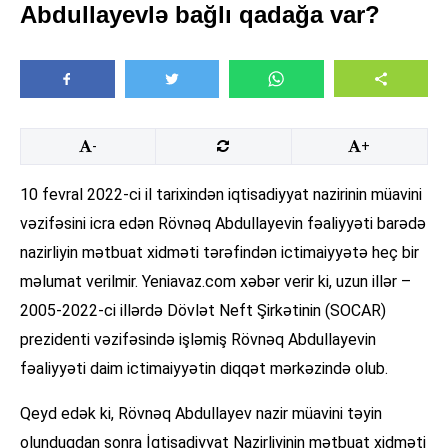
Abdullayevlə bağlı qadağa var?
-
+
10 fevral 2022-ci il tarixindən iqtisadiyyat nazirinin müavini
vəzifəsini icra edən Rövnəq Abdullayevin fəaliyyəti barədə
nazirliyin mətbuat xidməti tərəfindən ictimaiyyətə heç bir
məlumat verilmir. Yeniavaz.com xəbər verir ki, uzun illər –
2005-2022-ci illərdə Dövlət Neft Şirkətinin (SOCAR)
prezidenti vəzifəsində işləmiş Rövnəq Abdullayevin
fəaliyyəti daim ictimaiyyətin diqqət mərkəzində olub.
Qeyd edək ki, Rövnəq Abdullayev nazir müavini təyin
olunduqdan sonra İqtisadiyyat Nazirliyinin mətbuat xidməti