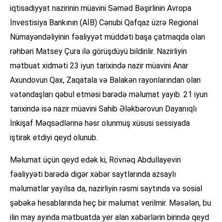
iqtisadiyyat nazirinin müavini Səməd Bəşirlinin Avropa
İnvestisiya Bankının (AİB) Cənubi Qafqaz üzrə Regional
Nümayəndəliyinin fəaliyyət müddəti başa çatmaqda olan
rəhbəri Matsey Çura ilə görüşdüyü bildirilir. Nazirliyin
mətbuat xidməti 23 iyun tarixində nazir müavini Anar
Axundovun Qax, Zaqatala və Balakən rayonlarından olan
vətəndaşları qəbul etməsi barədə məlumat yayıb. 21 iyun
tarixində isə nazir müavini Sahib Ələkbərovun Dayanıqlı
İnkişaf Məqsədlərinə həsr olunmuş xüsusi sessiyada
iştirak etdiyi qeyd olunub.
Məlumat üçün qeyd edək ki, Rövnəq Abdullayevin
fəaliyyəti barədə digər xəbər saytlarında azsaylı
məlumatlar yayılsa da, nazirliyin rəsmi saytında və sosial
şəbəkə hesablarında heç bir məlumat verilmir. Məsələn, bu
ilin may ayında mətbuatda yer alan xəbərlərin birində qeyd