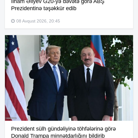
İlham Əliyev G20-yə dəvətə görə ABŞ
Prezidentinə təşəkkür edib
08 Avqust 2026, 20:45
Prezident sülh gündəliyinə töhfələrinə görə
Donald Trampa minnətdarlığını bildirib