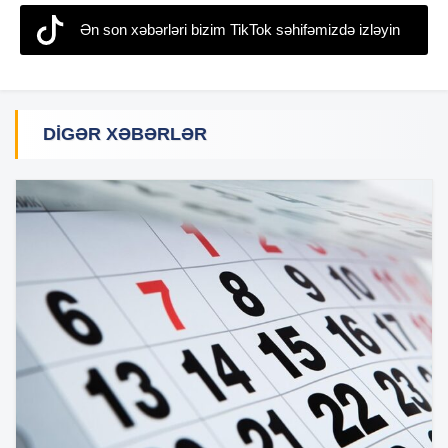
Ən son xəbərləri bizim TikTok səhifəmizdə izləyin
DIGƏR XƏBƏRLƏR