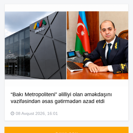
“Bakı Metropoliteni” əlilliyi olan əməkdaşını
vəzifəsindən əsas gətirmədən azad etdi
08 Avqust 2026, 16:01