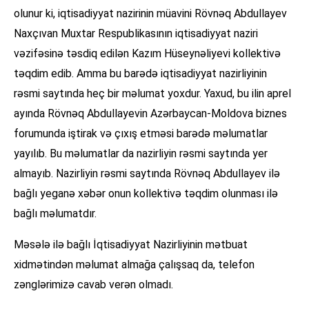
olunur ki, iqtisadiyyat nazirinin müavini Rövnəq Abdullayev
Naxçıvan Muxtar Respublikasının iqtisadiyyat naziri
vəzifəsinə təsdiq edilən Kazım Hüseynəliyevi kollektivə
təqdim edib. Amma bu barədə iqtisadiyyat nazirliyinin
rəsmi saytında heç bir məlumat yoxdur. Yaxud, bu ilin aprel
ayında Rövnəq Abdullayevin Azərbaycan-Moldova biznes
forumunda iştirak və çıxış etməsi barədə məlumatlar
yayılıb. Bu məlumatlar da nazirliyin rəsmi saytında yer
almayıb. Nazirliyin rəsmi saytında Rövnəq Abdullayev ilə
bağlı yeganə xəbər onun kollektivə təqdim olunması ilə
bağlı məlumatdır.
Məsələ ilə bağlı İqtisadiyyat Nazirliyinin mətbuat
xidmətindən məlumat almağa çalışsaq da, telefon
zənglərimizə cavab verən olmadı.