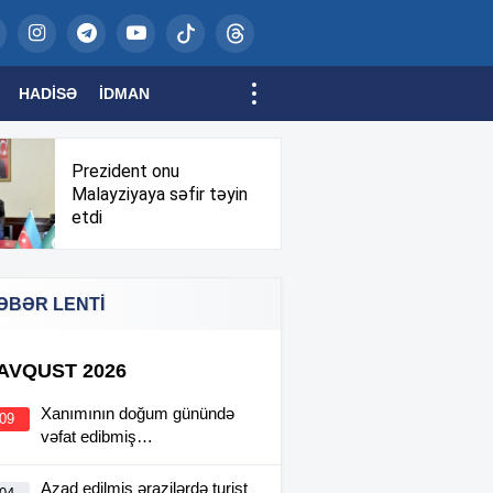
HADISƏ
İDMAN
Prezident onu
Malayziyaya səfir təyin
etdi
ƏBƏR LENTİ
 AVQUST 2026
Xanımının doğum günündə
:09
vəfat edibmiş…
Azad edilmiş ərazilərdə turist