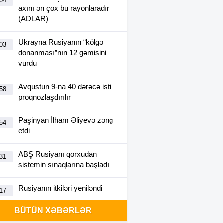
:04
axını ən çox bu rayonlaradır
(ADLAR)
Ukrayna Rusiyanın “kölgə
:03
donanması”nın 12 gəmisini
vurdu
Avqustun 9-na 40 dərəcə isti
:58
proqnozlaşdırılır
Paşinyan İlham Əliyevə zəng
:54
etdi
ABŞ Rusiyanı qorxudan
:31
sistemin sınaqlarına başladı
Rusiyanın itkiləri yeniləndi
:17
BÜTÜN XƏBƏRLƏR
“Fanatlar gəlməyimi istəyirdi”
:49