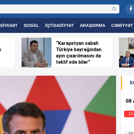
SIYASƏT
SOSIAL
İQTISADIYYAT
ARAŞDIRMA
CƏMIYYƏT
OGIYA
TƏHSIL
SAĞLAMLIQ
MARAQLI
TRIBUNA TV
“Karapetyan sabah
a
Türkiyə bayrağından
ayın çıxarılmasını da
təklif edə bilər”
X
08
13