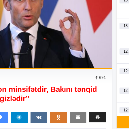
13
13
12
12
691
n minsifətdir, Bakını tənqid
12
 gizlədir”
12
11