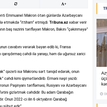
+
T
11
zidenti Emmuanel Makron ötən günlərdə Azərbaycanı
ilə etməkdə “ittiham” etmişdi.
Tribuna.az
xəbər verir
nın baş nazirini tərifləyən Makron, Bakını “çəkinməyə”
11
nun cavabını verərək bəyan edib ki, Fransa
ı qarışdırmaq cəhdi ilə yanaşı, həm də uğursuz xarici
11
ak” qəzeti isə Makronu sərt tənqid edərək, onun
11
Göyçayda məktəb binası
Az
ək” cəhdi kimi qiymətləndirib. Erməni nəşri yazıb:
acınacaqlı durumda –
VİDEO
üç
kən
onun Paşinyanı tərifləməsi, Rusiyanı və Azərbaycanı
04 Avqust 2026, 20:48
fətini gizlətmək cəhdidir. Bu adam Qarabağın
11
0
r. Onun 2022-ci ilin 6 oktyabrın Qarabağ
u sübut edir”.