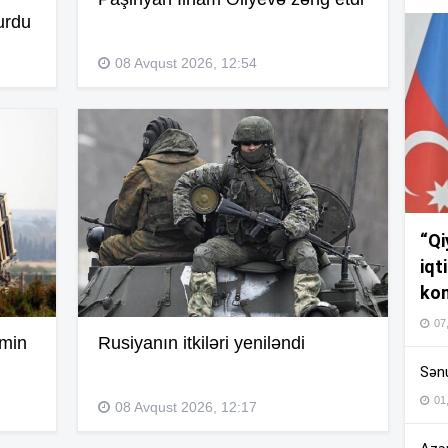
urdu
07
08 Avqust 2026, 12:54
20
20
20
“Qi
iqt
kom
19
07
emin
Rusiyanın itkiləri yeniləndi
19
Sənu
01
08 Avqust 2026, 12:17
19