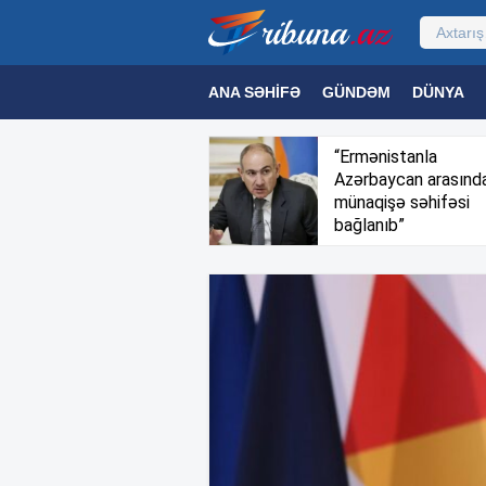
ANA SƏHIFƏ
GÜNDƏM
DÜNYA
MƏDƏNIYYƏT
MAQAZIN
TEXNOL
“Ermənistanla
Azərbaycan arasınd
münaqişə səhifəsi
bağlanıb”