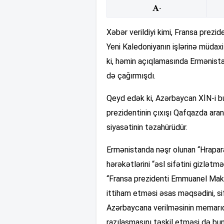
-
Xəbər verildiyi kimi, Fransa pre
Yeni Kaledoniyanın işlərinə müdax
ki, həmin açıqlamasında Ermənista
də çağırmışdı.
Qeyd edək ki, Azərbaycan XİN-i bu
prezidentinin çıxışı Qafqazda aran
siyasətinin təzahürüdür.
Ermənistanda nəşr olunan “Hrapar
hərəkətlərini “əsl sifətini gizlətm
“Fransa prezidenti Emmuanel Makr
ittiham etməsi əsas məqsədini, si
Azərbaycana verilməsinin memarıdı
razılaşmasını təşkil etməsi də bun