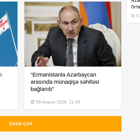
Azər
Orta
02
19
19
19
ı
“Ermənistanla Azərbaycan
arasında münaqişə səhifəsi
18
bağlanıb”
08 Avqust 2026, 11:08
18
DAHA ÇOX
17