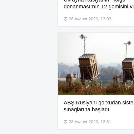
donanması”nın 12 gəmisini v
08 Avqust 2026, 13:03
ABŞ Rusiyanı qorxudan sist
sınaqlarına başladı
08 Avqust 2026, 12:31