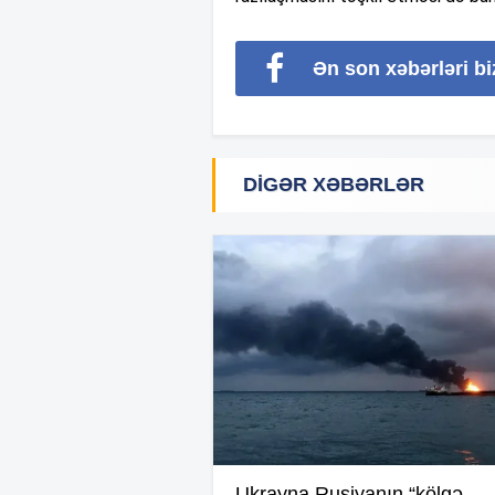
Ən son xəbərləri b
DIGƏR XƏBƏRLƏR
Ukrayna Rusiyanın “kölgə