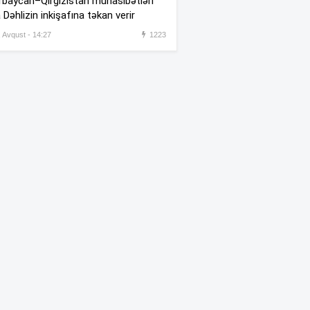
baycan–Qırğızıstan münasibətləri
“Instagram”a yüklü cərimə
 Dəhlizin inkişafına təkan verir
17 yaşlı qızın toyu təxirə
, Avqust - 14:27
1223
:35
salındı
Ceki Çanın Bakıda çəkdiyi
:25
filmə görə Azərbaycan 1
milyon dollar ödəyə bilər?
Bakıda 2,5 milyon manata
:01
şadlıq sarayı satılır
Sərdar Ortaç xəstəxanaya
:22
yerləşdirilib?
Rüşvətdə təqsirləndirilən 3
:01
vəzifəli şəxsin məhkəməsi
başlayır
“Həyat yoldaşın istəmirsə,
:59