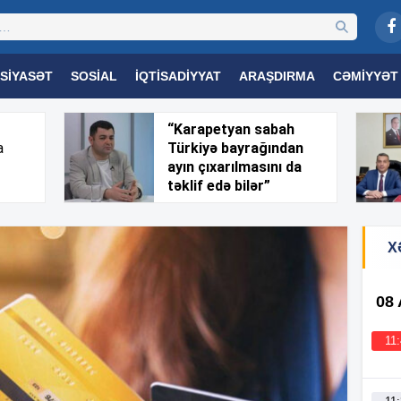
SIYASƏT
SOSIAL
İQTISADIYYAT
ARAŞDIRMA
CƏMIYYƏT
OGIYA
TƏHSIL
SAĞLAMLIQ
MARAQLI
TRIBUNA TV
“Karapetyan sabah
a
Türkiyə bayrağından
ayın çıxarılmasını da
təklif edə bilər”
X
08
11