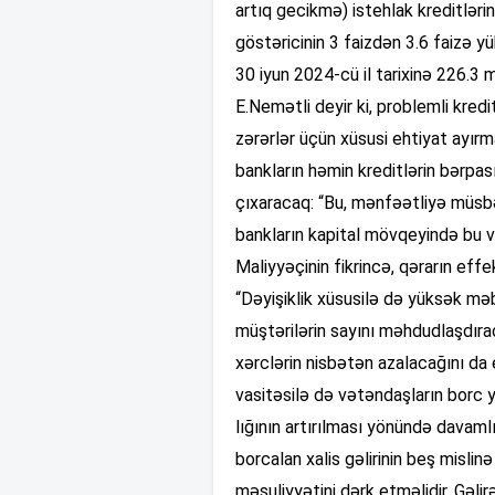
artıq gecikmə) istehlak kreditlərin
göstəricinin 3 faizdən 3.6 faizə yük
30 iyun 2024-cü il tarixinə 226.3 m
E.Nemətli deyir ki, problemli kre
zərərlər üçün xüsusi ehtiyat ayır
bankların həmin kreditlərin bərpas
çıxaracaq: “Bu, mənfəətliyə müsbə
bankların kapital mövqeyində bu 
Maliyyəçinin fikrincə, qərarın eff
“Dəyişiklik xüsusilə də yüksək mə
müştərilərin sayını məhdudlaşdıraca
xərclərin nisbətən azalacağını da e
vasitəsilə də vətəndaşların borc 
lığının artırılması yönündə davamlı
borcalan xalis gəlirinin beş misli
məsuliyyətini dərk etməlidir. Gəli