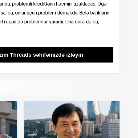
nda, problemli kreditlərin həcmini azaldacaq. Əgər
rsa, bu, onlar üçün problem deməkdir. Belə bankların
16
atı üçün də problemlər yaradır. Ona görə də bu,
16
izim Threads səhifəmizdə izləyin
16
16
16
16