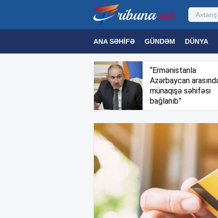
ANA SƏHIFƏ
GÜNDƏM
DÜNYA
MƏDƏNIYYƏT
MAQAZIN
TEXNOL
“Ermənistanla
Azərbaycan arasınd
münaqişə səhifəsi
bağlanıb”