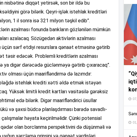
in nisbətinə diqqət yetirsək, son bir ildə bu
səldiyini görə bilərik. Qeyri-işlək istehlak kreditləri
ilyon, 1 il sonra isə 321 milyon təşkil edib”.
19
ditlərin azalması fonunda bankların gözlənilən mümkün
maları azalacaq. Sözügedən aktivlərin azalması
ı üçün sərf etdiyi resurslara qənaət etməsinə gətirib
19
t təsir edəcək. Problemli kreditlərin azalması
və ya digər dərəcədə güclənməyə gətirib çıxaracaq”.
18
“Qi
ektiv olması üçün maarifləndirmə də lazımdır:
iqt
bləğdə istehlak krediti xətti əldə etmək istəyən
kom
18
q. Yüksək limitli kredit kartları vasitəsilə gərəksiz
07
htimal edə bilərik. Digər maarifləndirici üsullar
yükü və şəxsi büdcə planlaşdırması barədə savadlı-
Sənu
17
 çalışmalar həyata keçirilməlidir. Çünki potensial
01
nə qədər olan borclanma perspektivini də düşünməli və
rə uyğun xərcləmə prinsipi və qənaət vərdişləri