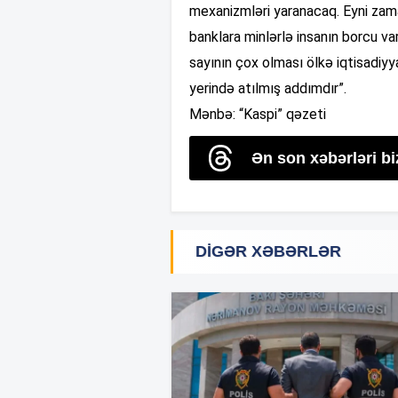
mexanizmləri yaranacaq. Eyni zama
banklara minlərlə insanın borcu va
sayının çox olması ölkə iqtisadiyy
yerində atılmış addımdır”.
Mənbə: “Kaspi” qəzeti
Ən son xəbərləri b
DIGƏR XƏBƏRLƏR