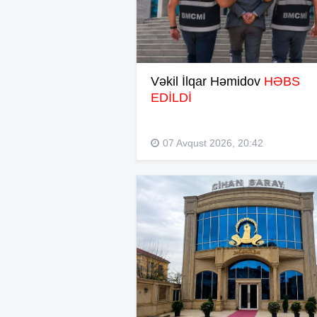
Vəkil İlqar Həmidov
HƏBS
EDİLDİ
07 Avqust 2026, 20:42