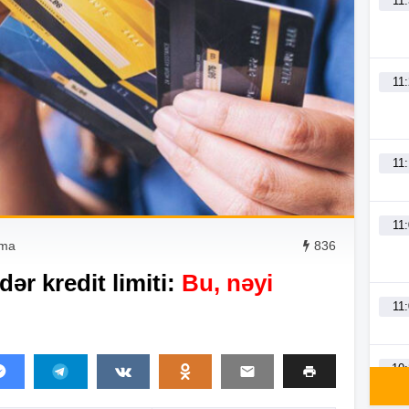
11
11
11
11
rma
836
dər kredit limiti:
Bu, nəyi
11
10