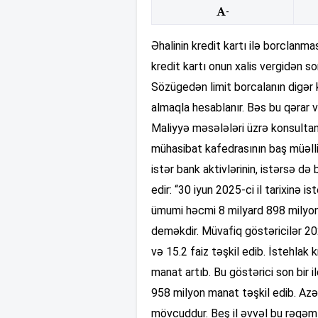
-
Əhalinin kredit kartı ilə borclanma
kredit kartı onun xalis vergidən s
Sözügedən limit borcalanın digər k
almaqla hesablanır. Bəs bu qərar 
Maliyyə məsələləri üzrə konsultan
mühasibat kafedrasının baş müəllim
istər bank aktivlərinin, istərsə də
edir: “30 iyun 2025-ci il tarixinə is
ümumi həcmi 8 milyard 898 milyon t
deməkdir. Müvafiq göstəricilər 20
və 15.2 faiz təşkil edib. İstehlak
manat artıb. Bu göstərici son bir i
958 milyon manat təşkil edib. Az
mövcuddur. Beş il əvvəl bu rəqəm 