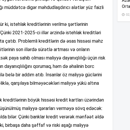
Azər
17
Orta
 müddətcə digər məhdudlaşdırıcı alətlər yüz faizli
02
 ki, istehlak kreditlərinin verilmə şərtlərinin
17
 “Çünki 2021-2025-ci illər ərzində istehlak kreditləri
ta çatıb. Problemli kreditlərin də əsas hissəsi məhz
17
ditlərinin son illərdə sürətlə artması və onların
üksək paya sahib olması maliyyə dayanıqlılığı üçün risk
ın dayanıqlılığını qorumaq, həm də əhalinin borc
17
 belə bir addım atıb. İnsanlar öz maliyyə güclərini
liklə, qarşılaya bilməyəcəkləri maliyyə yükü altına
17
 kreditlərinin böyük hissəsi kredit kartları üzərindən
ı düşünülmüş maliyyə qərarları verməyə sövq edəcək:
lda bilər. Çünki banklar kredit verərək mənfəət əldə
16
i, birbaşa daha şəffaf və riski aşağı maliyyə