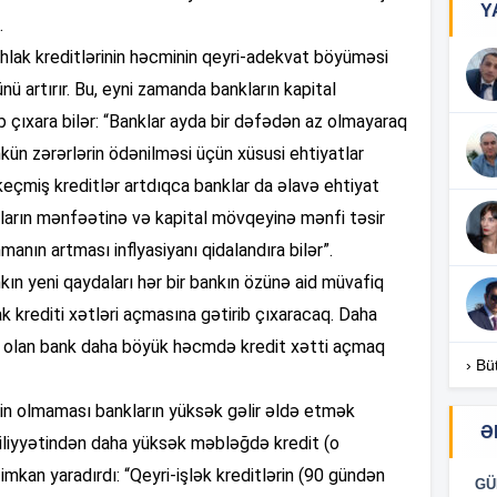
Y
.
20
stehlak kreditlərinin həcminin qeyri-adekvat böyüməsi
nü artırır. Bu, eyni zamanda bankların kapital
20
b çıxara bilər: “Banklar ayda bir dəfədən az olmayaraq
mkün zərərlərin ödənilməsi üçün xüsusi ehtiyatlar
 keçmiş kreditlər artdıqca banklar da əlavə ehtiyat
20
ların mənfəətinə və kapital mövqeyinə mənfi təsir
anın artması inflyasiyanı qidalandıra bilər”.
19
kın yeni qaydaları hər bir bankın özünə aid müvafiq
ak krediti xətləri açmasına gətirib çıxaracaq. Daha
ik olan bank daha böyük həcmdə kredit xətti açmaq
19
› Bü
ərin olmaması bankların yüksək gəlir əldə etmək
19
Ə
iyyətindən daha yüksək məbləğdə kredit (o
imkan yaradırdı: “Qeyri-işlək kreditlərin (90 gündən
GÜ
19