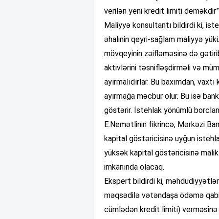
verilən yeni kredit limiti deməkdir”
Maliyyə konsultantı bildirdi ki, i
əhalinin qeyri-sağlam maliyyə yükü
mövqeyinin zəifləməsinə də gətiri
aktivlərini təsnifləşdirməli və mü
ayırmalıdırlar. Bu baxımdan, vaxtı
ayırmağa məcbur olur. Bu isə bank
göstərir. İstehlak yönümlü borclanm
E.Nemətlinin fikrincə, Mərkəzi Ban
kapital göstəricisinə uyğun istehl
yüksək kapital göstəricisinə mal
imkanında olacaq.
Ekspert bildirdi ki, məhdudiyyətl
məqsədilə vətəndaşa ödəmə qabil
cümlədən kredit limiti) verməsinə 