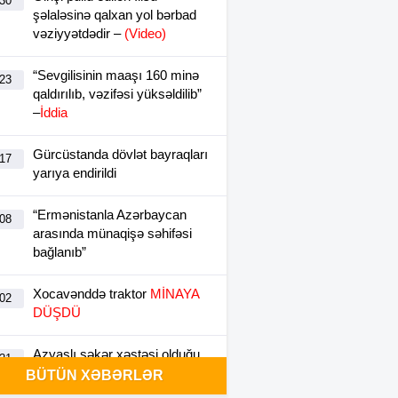
:30
şəlaləsinə qalxan yol bərbad
vəziyyətdədir –
(Video)
“Sevgilisinin maaşı 160 minə
:23
qaldırılıb, vəzifəsi yüksəldilib”
–
İddia
Gürcüstanda dövlət bayraqları
:17
yarıya endirildi
“Ermənistanla Azərbaycan
:08
arasında münaqişə səhifəsi
bağlanıb”
Xocavənddə traktor
MİNAYA
:02
DÜŞDÜ
Azyaşlı şəkər xəstəsi olduğu
:21
üçün uşaq bağçasından
BÜTÜN XƏBƏRLƏR
kənarlaşdırılıb –
VİDEO