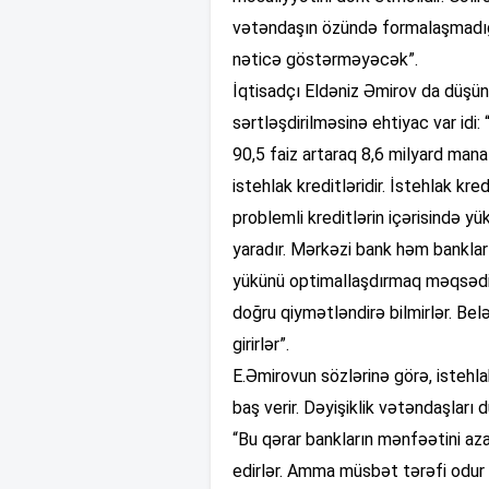
vətəndaşın özündə formalaşmadığı
nəticə göstərməyəcək”.
İqtisadçı Eldəniz Əmirov da düşünür
sərtləşdirilməsinə ehtiyac var idi:
90,5 faiz artaraq 8,6 milyard mana
istehlak kreditləridir. İstehlak kre
problemli kreditlərin içərisində y
yaradır. Mərkəzi bank həm banklar
yükünü optimallaşdırmaq məqsədilə
doğru qiymətləndirə bilmirlər. Belə
girirlər”.
E.Əmirovun sözlərinə görə, istehlak
baş verir. Dəyişiklik vətəndaşlar
“Bu qərar bankların mənfəətini aza
edirlər. Amma müsbət tərəfi odur k