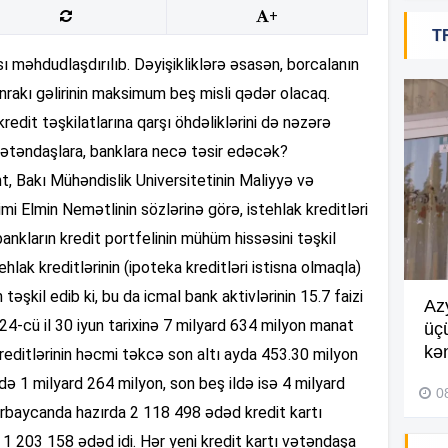
+
T
10
sı məhdudlaşdırılıb. Dəyişikliklərə əsasən, borcalanın
onrakı gəlirinin maksimum beş misli qədər olacaq.
10
redit təşkilatlarına qarşı öhdəliklərini də nəzərə
vətəndaşlara, banklara necə təsir edəcək?
t, Bakı Mühəndislik Universitetinin Maliyyə və
09
i Elmin Nemətlinin sözlərinə görə, istehlak kreditləri
09
 bankların kredit portfelinin mühüm hissəsini təşkil
tehlak kreditlərinin (ipoteka kreditləri istisna olmaqla)
əşkil edib ki, bu da icmal bank aktivlərinin 15.7 faizi
Göyçayda məktəb binası
Az
09
24-cü il 30 iyun tarixinə 7 milyard 634 milyon manat
acınacaqlı durumda –
VİDEO
üç
kən
 kreditlərinin həcmi təkcə son altı ayda 453.30 milyon
04 Avqust 2026, 20:48
ldə 1 milyard 264 milyon, son beş ildə isə 4 milyard
0
ərbaycanda hazırda 2 118 498 ədəd kredit kartı
07
1 203 158 ədəd idi. Hər yeni kredit kartı vətəndaşa