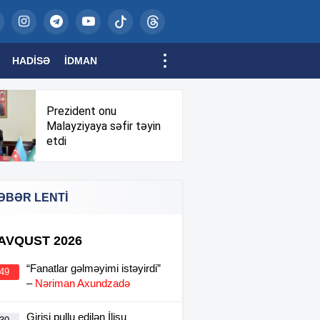
HADISƏ
İDMAN
Prezident onu
Malayziyaya səfir təyin
etdi
ƏBƏR LENTİ
 AVQUST 2026
“Fanatlar gəlməyimi istəyirdi”
:49
–
Nəriman Axundzadə
Girişi pullu edilən İlisu