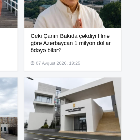
15
15
Ceki Çanın Bakıda çəkdiyi filmə
görə Azərbaycan 1 milyon dollar
ödəyə bilər?
15
07 Avqust 2026, 19:25
15
15
15