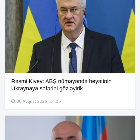
Rəsmi Kiyev: ABŞ nümayəndə heyətinin
Ukraynaya səfərini gözləyirik
06 Avqust 2026, 14:15