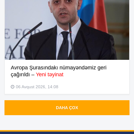
Avropa Şurasındakı nümayəndəmiz geri
çağırıldı –
Yeni təyinat
06 Avqust 2026, 14:08
DAHA ÇOX