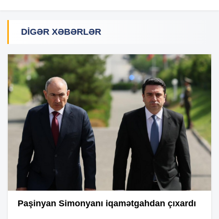
DIGƏR XƏBƏRLƏR
Paşinyan Simonyanı iqamətgahdan çıxardı