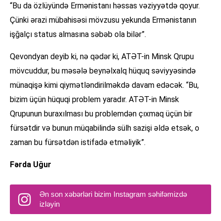
“Bu da özlüyündə Ermənistanı həssas vəziyyətdə qoyur.
Çünki ərazi mübahisəsi mövzusu yekunda Ermənistanın
işğalçı status almasına səbəb ola bilər”.
Qevondyan deyib ki, nə qədər ki, ATƏT-in Minsk Qrupu
mövcuddur, bu məsələ beynəlxalq hüquq səviyyəsində
münaqişə kimi qiymətləndirilməkdə davam edəcək. “Bu,
bizim üçün hüquqi problem yaradır. ATƏT-in Minsk
Qrupunun buraxılması bu problemdən çıxmaq üçün bir
fürsətdir və bunun müqabilində sülh sazişi əldə etsək, o
zaman bu fürsətdən istifadə etməliyik”.
Fərda Uğur
Ən son xəbərləri bizim Instagram səhifəmizdə
izləyin