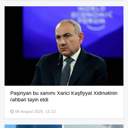
Paşinyan bu xanımı Xarici Kəşfiyyat Xidmətinin
rəhbəri təyin etdi
06 Avqust 2026, 15:22