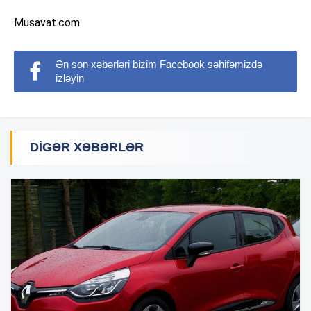
Musavat.com
Ən son xəbərləri bizim Facebook səhifəmizdə
izləyin
DIGƏR XƏBƏRLƏR