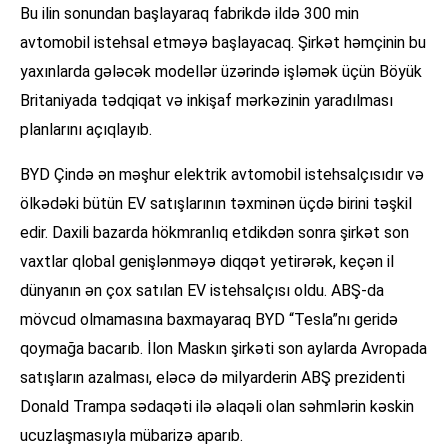
Bu ilin sonundan başlayaraq fabrikdə ildə 300 min
avtomobil istehsal etməyə başlayacaq. Şirkət həmçinin bu
yaxınlarda gələcək modellər üzərində işləmək üçün Böyük
Britaniyada tədqiqat və inkişaf mərkəzinin yaradılması
planlarını açıqlayıb.
BYD Çində ən məşhur elektrik avtomobil istehsalçısıdır və
ölkədəki bütün EV satışlarının təxminən üçdə birini təşkil
edir. Daxili bazarda hökmranlıq etdikdən sonra şirkət son
vaxtlar qlobal genişlənməyə diqqət yetirərək, keçən il
dünyanın ən çox satılan EV istehsalçısı oldu. ABŞ-da
mövcud olmamasına baxmayaraq BYD “Tesla”nı geridə
qoymağa bacarıb. İlon Maskın şirkəti son aylarda Avropada
satışların azalması, eləcə də milyarderin ABŞ prezidenti
Donald Trampa sədaqəti ilə əlaqəli olan səhmlərin kəskin
ucuzlaşmasıyla mübarizə aparıb.