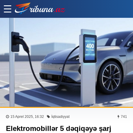
15 Aprel 2025, 16:32
İqtisadiyyat
741
Elektromobillər 5 dəqiqəyə şarj