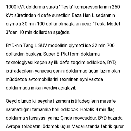
1000 kVt doldurma sürəti “Tesla” kompressorlarının 250
kVt sürətindən 4 dəfə sürətlidir. Baza Han L sedanının
qiyməti 30 min 100 dollar olmaqla ən ucuz “Tesla Model
3″dən 10 min dollardan aşağıdır.
BYD-nin Tang L SUV modelinin qiyməti isə 32 min 700
dollardan başlayır. Super E-Platform doldurma
texnologiyası keçən ay ilk dəfə təqdim edildikdə, BYD,
istifadəçilərin yanacaq çənini doldurmaq üçün lazım olan
müddətdə avtomobillərini təxminən eyni vaxtda
doldurmağa imkan verdiyi açıqlayıb.
Qeyd olunub ki, səyahət zamanı istifadəçilərin məsafə
narahatlığını tamamilə həll ediləcək. Hələlik 4 min flaş
doldurma stansiyası yalnız Çində mövcuddur. BYD hazırda
Avropa tələbatını ödəmək üçün Macarıstanda fabrik qurur.