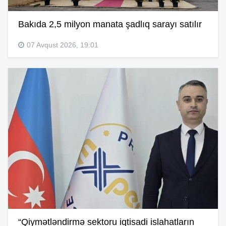
Bakıda 2,5 milyon manata şadlıq sarayı satılır
07 Avqust 2026, 19:01
“Qiymətləndirmə sektoru iqtisadi islahatların