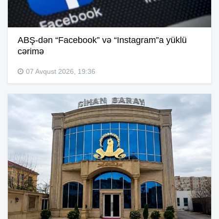
ABŞ-dən “Facebook” və “Instagram”a yüklü
cərimə
07 Avqust 2026, 19:36