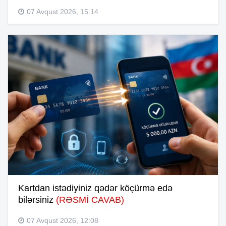
07 Avqust 2026, 15:14
Kartdan istədiyiniz qədər köçürmə edə
bilərsiniz
(RƏSMİ CAVAB)
07 Avqust 2026, 12:08