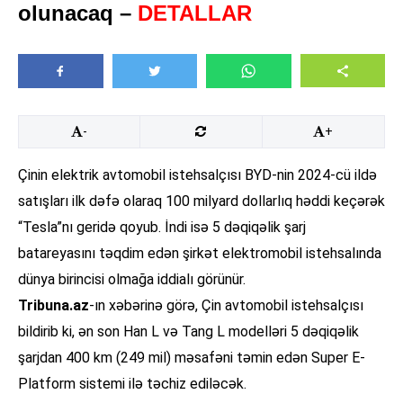
olunacaq –
DETALLAR
-
+
Çinin elektrik avtomobil istehsalçısı BYD-nin 2024-cü ildə
satışları ilk dəfə olaraq 100 milyard dollarlıq həddi keçərək
“Tesla”nı geridə qoyub. İndi isə 5 dəqiqəlik şarj
batareyasını təqdim edən şirkət elektromobil istehsalında
dünya birincisi olmağa iddialı görünür.
Tribuna.az
-ın xəbərinə görə, Çin avtomobil istehsalçısı
bildirib ki, ən son Han L və Tang L modelləri 5 dəqiqəlik
şarjdan 400 km (249 mil) məsafəni təmin edən Super E-
Platform sistemi ilə təchiz ediləcək.