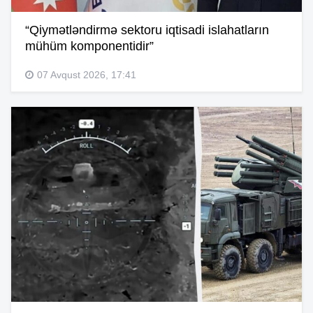
“Qiymətləndirmə sektoru iqtisadi islahatların
mühüm komponentidir”
07 Avqust 2026, 17:41