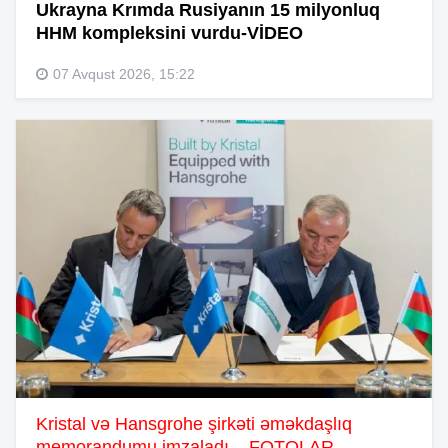
Ukrayna Krımda Rusiyanın 15 milyonluq
HHM kompleksini vurdu-VİDEO
07 Avqust 2026, 15:22
Kristal və Hansgrohe şirkəti əməkdaşlıq
memorandumu imzaladı – FOTOLAR