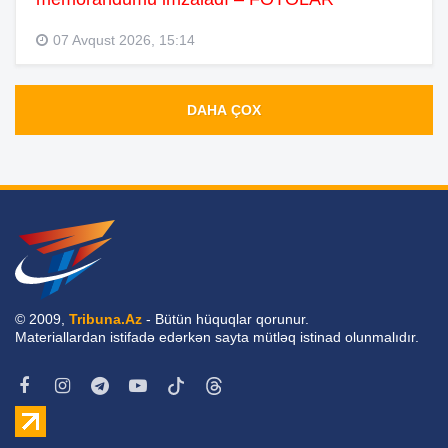
07 Avqust 2026, 15:14
DAHA ÇOX
© 2009,
Tribuna.Az
- Bütün hüquqlar qorunur.
Materiallardan istifadə edərkən sayta mütləq istinad olunmalıdır.