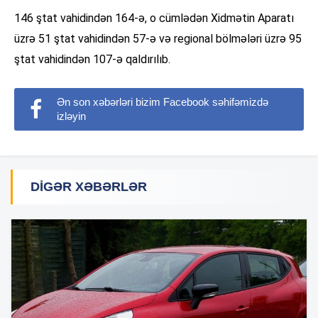
146 ştat vahidindən 164-ə, o cümlədən Xidmətin Aparatı
üzrə 51 ştat vahidindən 57-ə və regional bölmələri üzrə 95
ştat vahidindən 107-ə qaldırılıb.
Ən son xəbərləri bizim Facebook səhifəmizdə
izləyin
DIGƏR XƏBƏRLƏR