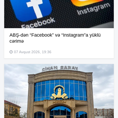
ABŞ-dən “Facebook” və “Instagram”a yüklü
cərimə
07 Avqust 2026, 19:36