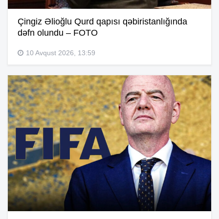
Çingiz Əlioğlu Qurd qapısı qəbiristanlığında
dəfn olundu – FOTO
10 Avqust 2026, 13:59