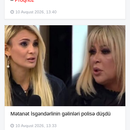
–
Proqnoz
10 Avqust 2026, 13:40
Mətanət İsgəndərlinin gəlinləri polisə düşdü
10 Avqust 2026, 13:33