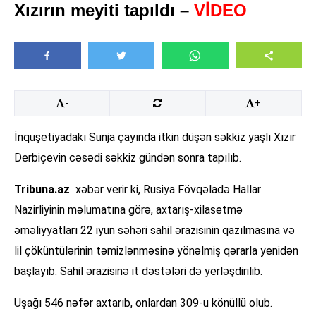
Xızırın meyiti tapıldı –
VİDEO
-
+
İnquşetiyadakı Sunja çayında itkin düşən səkkiz yaşlı Xızır
Derbiçevin cəsədi səkkiz gündən sonra tapılıb.
Tribuna.az
xəbər verir ki, Rusiya Fövqəladə Hallar
Nazirliyinin məlumatına görə, axtarış-xilasetmə
əməliyyatları 22 iyun səhəri sahil ərazisinin qazılmasına və
lil çöküntülərinin təmizlənməsinə yönəlmiş qərarla yenidən
başlayıb. Sahil ərazisinə it dəstələri də yerləşdirilib.
Uşağı 546 nəfər axtarıb, onlardan 309-u könüllü olub.