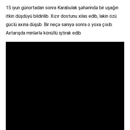
15 iyun günortadan sonra Karabulak şəhərində bir uşağın
itkin düşdüyü bildirilib. Xızır dostunu xilas edib, lakin özü
güclü axına düşüb. Bir neçə saniyə sonra o yoxa çıxıb.
Axtarışda minlərlə könüllü iştirak edib.