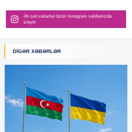
Ən son xəbərləri bizim Instagram səhifəmizdə
izləyin
DIGƏR XƏBƏRLƏR