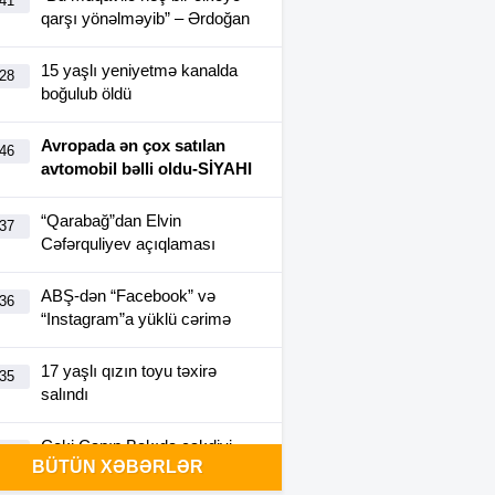
:41
qarşı yönəlməyib” – Ərdoğan
15 yaşlı yeniyetmə kanalda
:28
boğulub öldü
Avropada ən çox satılan
:46
avtomobil bəlli oldu-SİYAHI
“Qarabağ”dan Elvin
:37
Cəfərquliyev açıqlaması
ABŞ-dən “Facebook” və
:36
“Instagram”a yüklü cərimə
17 yaşlı qızın toyu təxirə
:35
salındı
Ceki Çanın Bakıda çəkdiyi
:25
BÜTÜN XƏBƏRLƏR
filmə görə Azərbaycan 1
milyon dollar ödəyə bilər?