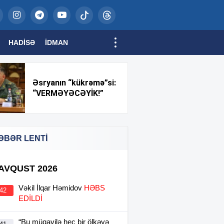
HADISƏ
İDMAN
Əsryanın “kükrəmə”si:
“VERMƏYƏCƏYİK!”
ƏBƏR LENTİ
 AVQUST 2026
Vəkil İlqar Həmidov
HƏBS
:42
EDİLDİ
“Bu müqavilə heç bir ölkəyə