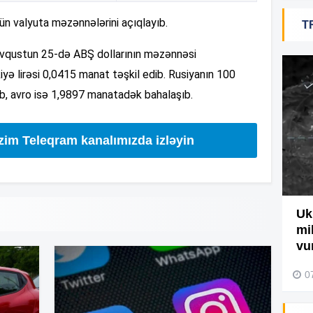
n valyuta məzənnələrini açıqlayıb.
T
19
avqustun 25-də ABŞ dollarının məzənnəsi
ə lirəsi 0,0415 manat təşkil edib. Rusiyanın 100
18
b, avro isə 1,9897 manatadək bahalaşıb.
18
izim Teleqram kanalımızda izləyin
17
Ağdamda yanğını bu şəxs
Uk
törədibmiş – Video
mi
17
vu
04 Avqust 2026, 09:45
0
17