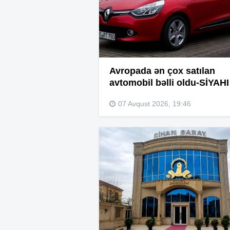
Avropada ən çox satılan
avtomobil bəlli oldu-SİYAHI
07 Avqust 2026, 19:46