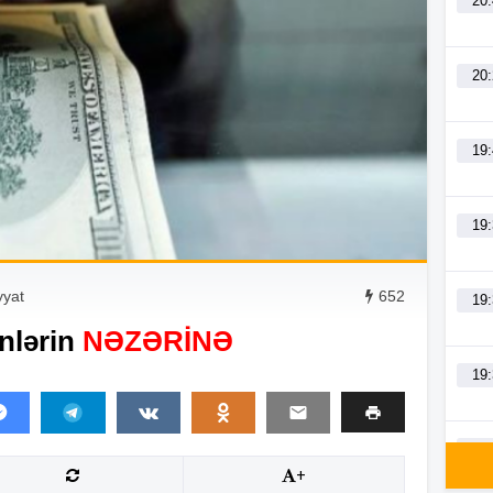
20
20
19
19
yyat
652
19
nlərin
NƏZƏRİNƏ
19
19
+