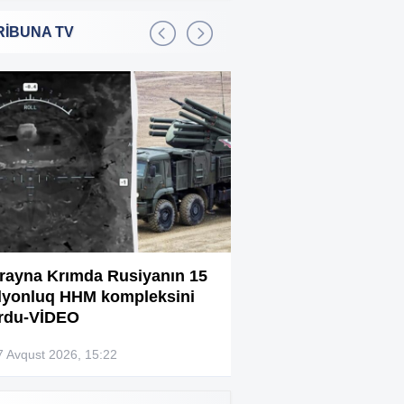
RİBUNA TV
Bakıda 2,5 milyon manata
:01
şadlıq sarayı satılır
Sərdar Ortaç xəstəxanaya
:22
yerləşdirilib?
Rüşvətdə təqsirləndirilən 3
:01
vəzifəli şəxsin məhkəməsi
başlayır
“Həyat yoldaşın istəmirsə,
:59
oxuma, nə məcburdur”
rayna Krımda Rusiyanın 15
Bağlanan universit
lyonluq HHM kompleksini
müəllimləri narazıd
Kiberpolis əməliyyat keçirdi:
:54
rdu-VİDEO
Xarici saytları ələ keçirən
şəxslər tutuldu (VİDEO)
7 Avqust 2026, 15:22
07 Avqust 2026, 13:4
Prokurorluq həbs edilən rəislə
:52
bağlı məlumat yaydı