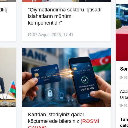
16
dlıq
“Qiymətləndirmə sektoru iqtisadi
islahatların mühüm
komponentidir”
16
07 Avqust 2026, 17:41
16
Sən
16
01
16
Azər
Orta
02
15
Kartdan istədiyiniz qədər
Tan
köçürmə edə bilərsiniz
(RƏSMİ
qal
15
CAVAB)