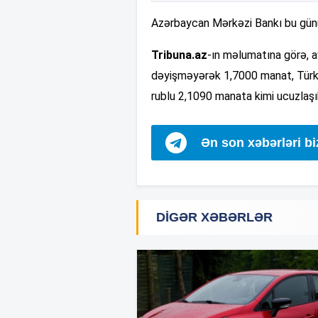
Azərbaycan Mərkəzi Bankı bu günü
Tribuna.az
-ın məlumatına görə, 
dəyişməyərək 1,7000 manat, Türkiy
rublu 2,1090 manata kimi ucuzlaşı
Ən son xəbərləri b
DIGƏR XƏBƏRLƏR