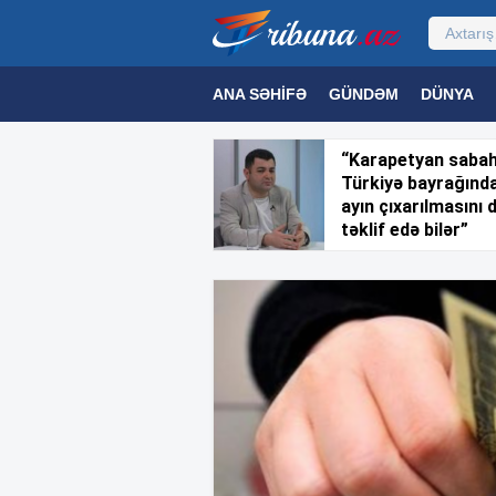
ANA SƏHIFƏ
GÜNDƏM
DÜNYA
MƏDƏNIYYƏT
MAQAZIN
TEXNOL
“Karapetyan saba
Türkiyə bayrağınd
ayın çıxarılmasını 
təklif edə bilər”