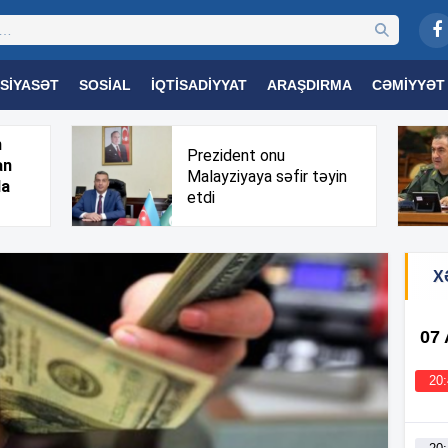
SIYASƏT
SOSIAL
İQTISADIYYAT
ARAŞDIRMA
CƏMIYYƏT
OGIYA
TƏHSIL
SAĞLAMLIQ
MARAQLI
TRIBUNA TV
h
Prezident onu
an
Malayziyaya səfir təyin
da
etdi
X
07
20