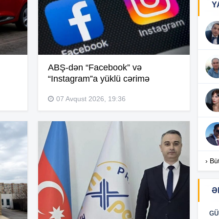
Y
17
ABŞ-dən “Facebook” və
17
“Instagram”a yüklü cərimə
07 Avqust 2026, 19:36
17
16
› Bü
Ə
16
GÜ