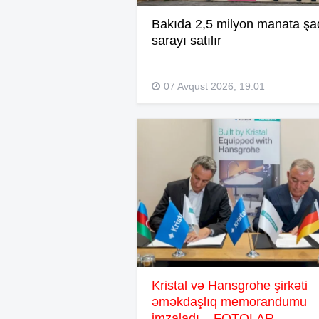
Bakıda 2,5 milyon manata şa
sarayı satılır
07 Avqust 2026, 19:01
Kristal və Hansgrohe şirkəti
əməkdaşlıq memorandumu
imzaladı – FOTOLAR