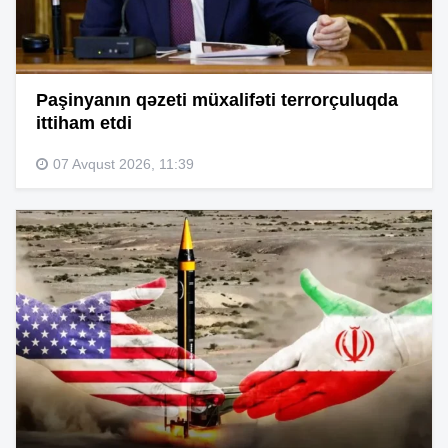
Paşinyanın qəzeti müxalifəti terrorçuluqda
ittiham etdi
07 Avqust 2026, 11:39