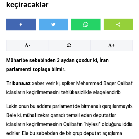
keçirəcəklər
-
+
Müharibə səbəbindən 3 aydan çoxdur ki, İran
parlamenti toplaşa bilmir.
Tribuna.az
xəbər verir ki, spiker Məhəmməd Baqer Qalibaf
iclasların keçirilməməsini təhlükəsizliklə əlaqələndirib.
Lakin onun bu addımı parlamentdə birmənalı qarşılanmayıb.
Belə ki, mühafizəkar qanadı təmsil edən deputatlar
iclasların keçirilməməsinin Qalibafın “hiyləsi” olduğunu iddia
edirlər. Elə bu səbəbdən də bir qrup deputat açıqlama