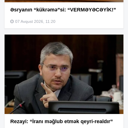
Əsryanın “kükrəmə”si: “VERMƏYƏCƏYİK!”
07 Avqust 2026, 11:20
Rezayi: “İranı məğlub etmək qeyri-realdır”