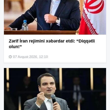
Zərif İran rejimini xəbərdar etdi: “Diqqətli
olun!”
07 Avqust 2026, 12:10