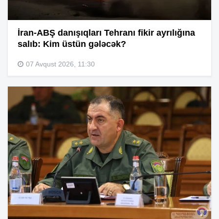
İran-ABŞ danışıqları Tehranı fikir ayrılığına
salıb: Kim üstün gələcək?
07 Avqust 2026, 11:30