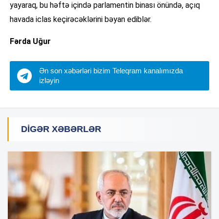
yayaraq, bu həftə içində parlamentin binası önündə, açıq
havada iclas keçirəcəklərini bəyan ediblər.
Fərda Uğur
Ən son xəbərləri bizim Teleqram kanalımızda
izləyin
DIGƏR XƏBƏRLƏR