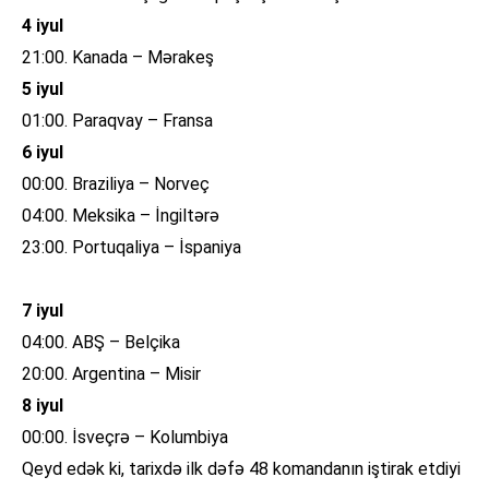
4 iyul
21:00. Kanada – Mərakeş
5 iyul
01:00. Paraqvay – Fransa
6 iyul
00:00. Braziliya – Norveç
04:00. Meksika – İngiltərə
23:00. Portuqaliya – İspaniya
7 iyul
04:00. ABŞ – Belçika
20:00. Argentina – Misir
8 iyul
00:00. İsveçrə – Kolumbiya
Qeyd edək ki, tarixdə ilk dəfə 48 komandanın iştirak etdiyi