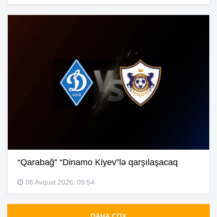
“Qarabağ” “Dinamo Kiyev”lə qarşılaşacaq
06 Avqust 2026, 09:54
DAHA ÇOX