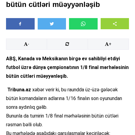
bütün cütləri müəyyənləşib
-
+
ABŞ, Kanada və Meksikanın birgə ev sahibliyi etdiyi
futbol üzrə dünya çempionatının 1/8 final mərhələsinin
bütün cütləri müəyyənləşib.
Tribuna.az
xəbər verir ki, bu raundda üz-üzə gələcək
bütün komandaların adlarına 1/16 finalın son oyunundan
sonra aydınlıq gəlib.
Bununla da turnirin 1/8 final mərhələsinin bütün cütləri
rəsmən bəlli olub.
Bu mərhələdə aşağıdakı qarşılaşmalar keçiriləcək: