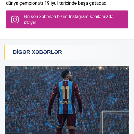
dünya çempionatı 19 iyul tarixində başa çatacaq.
Ən son xəbərləri bizim Instagram səhifəmizdə
izləyin
DIGƏR XƏBƏRLƏR