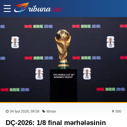
04 İyul 2026, 09:58
İdman
580
DÇ-2026: 1/8 final mərhələsinin