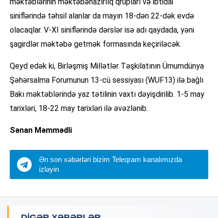
məktəblərinin məktəbəhazırlıq qrupları və ibtidai
siniflərində təhsil alanlar da mayın 18-dən 22-dək evdə
olacaqlar. V-XI siniflərində dərslər isə adı qaydada, yəni
şagirdlər məktəbə getmək formasında keçiriləcək.
Qeyd edək ki, Birləşmiş Millətlər Təşkilatının Ümumdünya
Şəhərsalma Forumunun 13-cü sessiyası (WUF13) ilə bağlı
Bakı məktəblərində yaz tətilinin vaxtı dəyişdirilib. 1-5 may
tarixləri, 18-22 may tarixləri ilə əvəzlənib.
Sənan Məmmədli
Ən son xəbərləri bizim Teleqram kanalımızda
izləyin
DIGƏR XƏBƏRLƏR