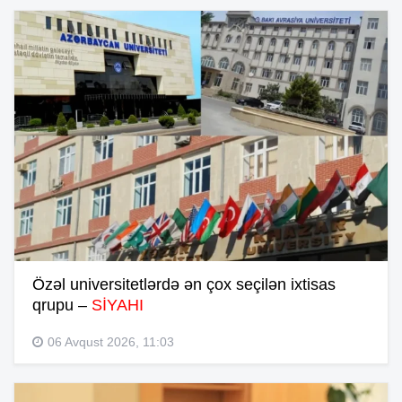
Özəl universitetlərdə ən çox seçilən ixtisas
qrupu –
SİYAHI
06 Avqust 2026, 11:03