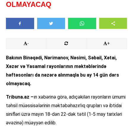
OLMAYACAQ
-
+
Bakının Binəqədi, Nərimanov, Nəsimi, Səbail, Xətai,
Xəzər və Yasamal rayonlarının məktəblərində
həftəsonları da nəzərə alınmaqla bu ay 14 gün dərs
olmayacaq.
Tribuna.az –
ın xəbərinə görə, adıçəkilən rayonların ümumi
təhsil müəssisələrinin məktəbəhazırlıq qrupları və ibtidai
sinifləri üzrə mayın 18-dən 22-dək tətil (1-5 may tarixləri
əvəzinə) müəyyən edilib.