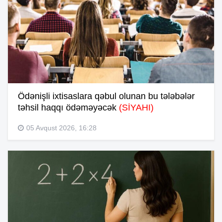
Ödənişli ixtisaslara qəbul olunan bu tələbələr
təhsil haqqı ödəməyəcək
(SİYAHI)
05 Avqust 2026, 16:28