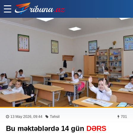
13 May 2026, 09:44
Təhsil
701
Bu məktəblərdə 14 gün
DƏRS