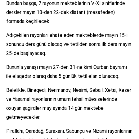
Bundan başqa, 7 rayonun məktəblərinin V-XI siniflərində
dərslər mayın 18-dən 22-dək distant (məsafədən)
formada keçiriləcək.
Adıçəkilən rayonları əhatə edən məktəblərdə mayın 15-i
sonuncu dərs günü olacaq və tətildən sonra ilk dərs mayın
25-də başlayacaq.
Bununla yanaşı mayın 27-dən 31-nə kimi Qurban bayramı
ilə əlaqədar olaraq daha 5 günlük tətil elan olunacaq.
Beləliklə, Binəqədi, Nərimanov, Nəsimi, Səbail, Xətai, Xəzər
və Yasamal rayonlarının ümumitəhsil müəsisələrində
oxuyan şagirdlər may ayında 14 gün məktəbə
getməyəcəklər.
Pirallahı, Qaradağ, Suraxanı, Sabunçu və Nizami rayonlarının