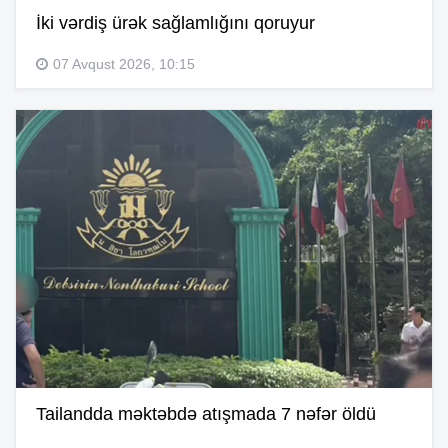
İki vərdiş ürək sağlamlığını qoruyur
07 Avqust 2026, 10:15
Tailandda məktəbdə atışmada 7 nəfər öldü