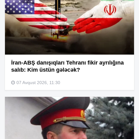
İran-ABŞ danışıqları Tehranı fikir ayrılığına
salıb: Kim üstün gələcək?
07 Avqust 2026, 11:30