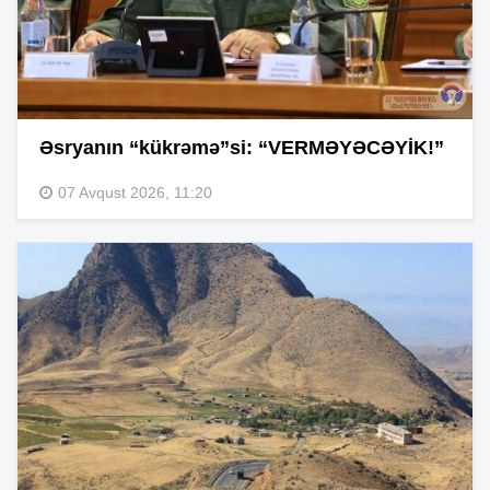
Əsryanın “kükrəmə”si: “VERMƏYƏCƏYİK!”
07 Avqust 2026, 11:20