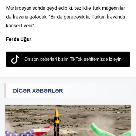
Martirosyan sonda qeyd edib ki, tezliklıə türk müğənnilər
də İrəvana gələcək. “Bir də görəcəyik ki, Tarkan İrəvanda
konsert verir”.
Fərda Uğur
Ən son xəbərləri bizim TikTok səhifəmizdə izləyin
DIGƏR XƏBƏRLƏR