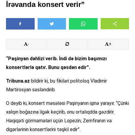
İrəvanda konsert verir”
-
+
“Paşinyan dəhlizi verib. İndi də bizim başımızı
konsertlərlə qatır. Bunu qəsdən edir”.
Tribuna.az
bildirir ki, bu fikiləri politoloq Vladimir
Martirosyan səsləndirib.
O deyib ki, konsert məsələsi Paşinyanın işinə yarayır. “Çünki
xalqın boğazına ilgək keçirib, onu ortalıqdda gəzdirir.
Həqiqəti görməmələri üçün Lopezin, Zemfiranın və
digərlərinin konsertlərini təşkil edir”.