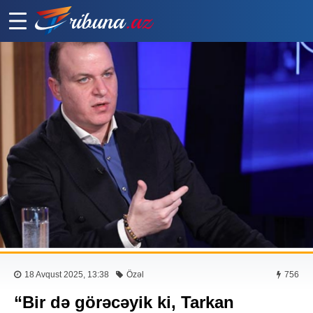
18 Avqust 2025, 13:38
Özəl
756
“Bir də görəcəyik ki, Tarkan