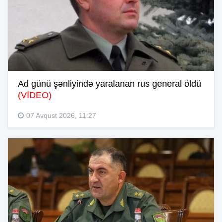
Ad günü şənliyində yaralanan rus general öldü
(VİDEO)
07 Avqust 2026, 11:27