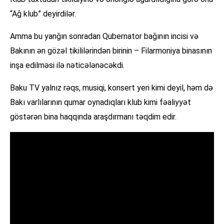
“Ağ klub” deyirdilər.
Amma bu yanğın sonradan Qubernator bağının incisi və
Bakının ən gözəl tikililərindən birinin – Filarmoniya binasının
inşa edilməsi ilə nəticələnəcəkdi.
Baku TV yalnız rəqs, musiqi, konsert yeri kimi deyil, həm də
Bakı varlılarının qumar oynadıqları klub kimi fəaliyyət
göstərən bina haqqında araşdırmanı təqdim edir.