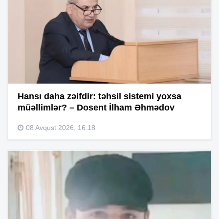
Hansı daha zəifdir: təhsil sistemi yoxsa
müəllimlər? – Dosent İlham Əhmədov
08 Avqust 2026, 16:18