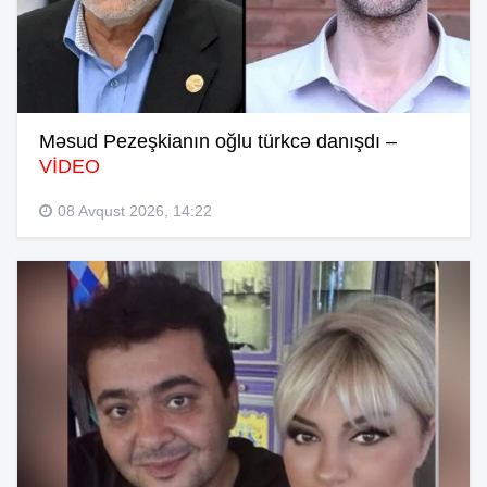
Məsud Pezeşkianın oğlu türkcə danışdı –
VİDEO
08 Avqust 2026, 14:22