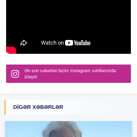
Ən son xəbərləri bizim Instagram səhifəmizdə
izləyin
DIGƏR XƏBƏRLƏR