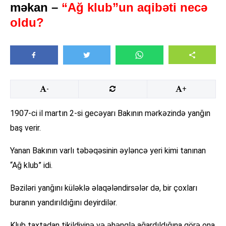
məkan –
“Ağ klub”un aqibəti necə
oldu?
-
+
1907-ci il martın 2-si gecəyarı Bakının mərkəzində yanğın
baş verir.
Yanan Bakının varlı təbəqəsinin əyləncə yeri kimi tanınan
“Ağ klub” idi.
Bəziləri yanğını küləklə əlaqələndirsələr də, bir çoxları
buranın yandırıldığını deyirdilər.
Klub taxtadan tikildiyinə və əhənglə ağardıldığına görə ona