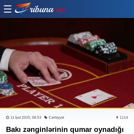
11 İyul 2025, 08:53
Cəmiyyət
1114
Bakı zənginlərinin qumar oynadığı