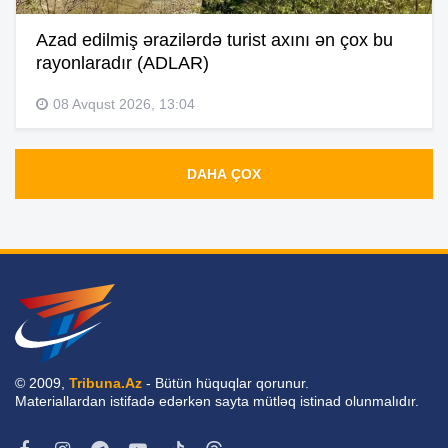
Azad edilmiş ərazilərdə turist axını ən çox bu
rayonlaradır (ADLAR)
08 Avqust 2026, 13:04
DAHA ÇOX
© 2009,
Tribuna.Az
- Bütün hüquqlar qorunur.
Materiallardan istifadə edərkən sayta mütləq istinad olunmalıdır.