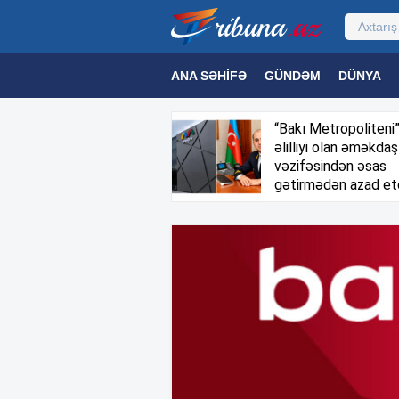
ANA SƏHIFƏ
GÜNDƏM
DÜNYA
MƏDƏNIYYƏT
MAQAZIN
TEXNOL
“Bakı Metropoliteni
əlilliyi olan əməkdaş
vəzifəsindən əsas
gətirmədən azad et