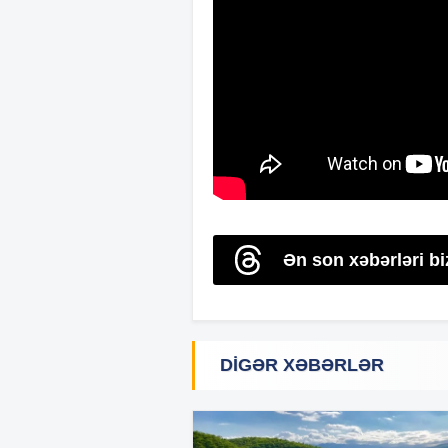
Ən son xəbərləri b
DIGƏR XƏBƏRLƏR