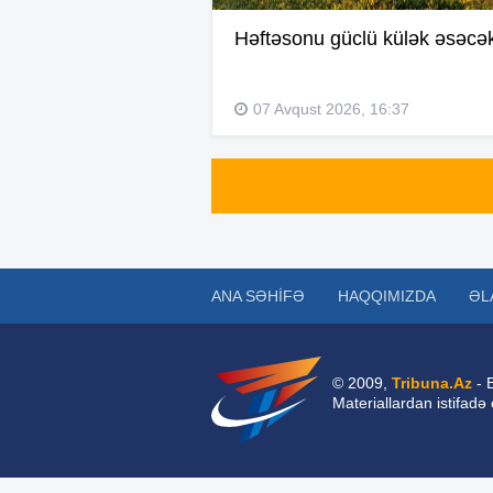
Həftəsonu güclü külək əsəcə
07 Avqust 2026, 16:37
ANA SƏHIFƏ
HAQQIMIZDA
ƏL
© 2009,
Tribuna.Az
- 
Materiallardan istifadə