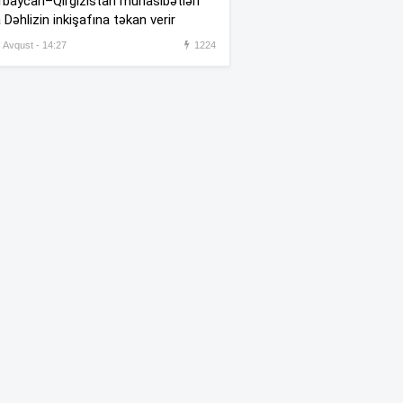
baycan–Qırğızıstan münasibətləri
 Dəhlizin inkişafına təkan verir
Milli Qəhrəman Hökumə
:18
, Avqust - 14:27
1224
Əliyevanın doğum günüdür
Mövsümə Ronaldosuz
:00
başlayacaqlar
“Brent” bahalaşdı
:40
Prezidentliyə başlayan
:16
Esprielyaya 1 milyard dollar
veriləcək
Dalaşanları ayırarkən
:11
öldürülən Azər vəkilin qardaşı
imiş –
Foto
 AVQUST 2026