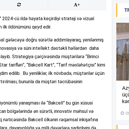
+
14
T
” 2024-cü ildə həyata keçirdiyi strateji və vizual
n ilk ildönümünü qeyd edir.
14
msal gələcəyə doğru sürətlə addımlayaraq, yenilənmiş
nnovasiya və süni intellekt dəstəkli həllərdən daha
14
ayıb. Strategiya çərçivəsində müştərilərə “Birinci
Star tarifləri”, “Bakcell Kart”, “Tarif məsləhətçisi” kimi
im edilib. Bu yeniliklər, ilk növbədə, müştərilər üçün
14
tırılması, bununla da müştəri təcrübəsinin
Göyçayda məktəb binası
Az
13
acınacaqlı durumda –
VİDEO
üç
kən
iyönümlü yanaşması ilə “Bakcell” bu gün xüsusi
04 Avqust 2026, 20:48
n bölgələrində ən sürətli, innovativ məhsul və
13
0
nq nəticəsində Bakcell ölkənin rəqəmsal inkişafına
ra, dayanıqlılığa və milli dəyərlərə sadiqliyini də