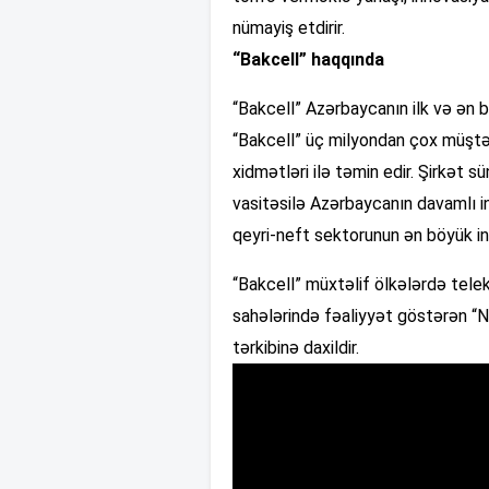
nümayiş etdirir.
“Bakcell” haqqında
“Bakcell” Azərbaycanın ilk və ən 
“Bakcell” üç milyondan çox müştər
xidmətləri ilə təmin edir. Şirkət s
vasitəsilə Azərbaycanın davamlı in
qeyri-neft sektorunun ən böyük inv
“Bakcell” müxtəlif ölkələrdə telek
sahələrində fəaliyyət göstərən “
tərkibinə daxildir.