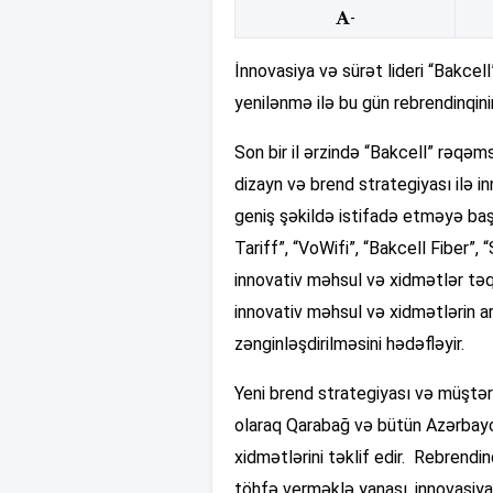
-
İnnovasiya və sürət lideri “Bakcell
yenilənmə ilə bu gün rebrendinqini
Son bir il ərzində “Bakcell” rəqə
dizayn və brend strategiyası ilə i
geniş şəkildə istifadə etməyə başl
Tariff”, “VoWifi”, “Bakcell Fiber”, “
innovativ məhsul və xidmətlər təqd
innovativ məhsul və xidmətlərin ar
zənginləşdirilməsini hədəfləyir.
Yeni brend strategiyası və müştər
olaraq Qarabağ və bütün Azərbayca
xidmətlərini təklif edir. Rebrendi
töhfə verməklə yanaşı, innovasiyala