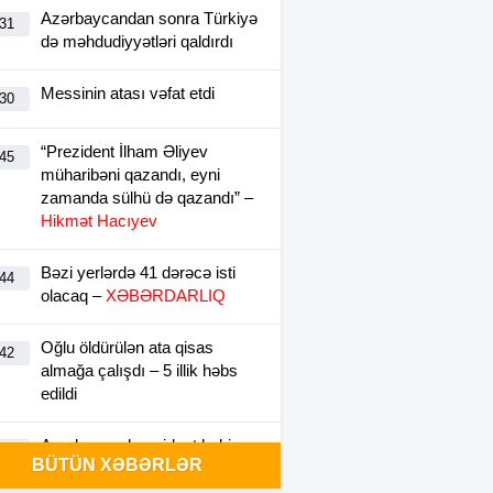
Azərbaycandan sonra Türkiyə
:31
də məhdudiyyətləri qaldırdı
Messinin atası vəfat etdi
:30
“Prezident İlham Əliyev
:45
müharibəni qazandı, eyni
zamanda sülhü də qazandı” –
Hikmət Hacıyev
Bəzi yerlərdə 41 dərəcə isti
:44
olacaq –
XƏBƏRDARLIQ
Oğlu öldürülən ata qisas
:42
almağa çalışdı – 5 illik həbs
edildi
Azərbaycanlı rezident həkim
:35
BÜTÜN XƏBƏRLƏR
Türkiyədə intihara cəhd edib