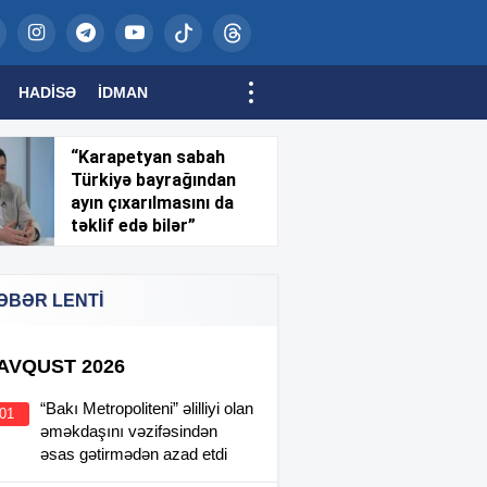
HADISƏ
İDMAN
“Karapetyan sabah
Türkiyə bayrağından
ayın çıxarılmasını da
təklif edə bilər”
ƏBƏR LENTİ
 AVQUST 2026
“Bakı Metropoliteni” əlilliyi olan
:01
əməkdaşını vəzifəsindən
əsas gətirmədən azad etdi