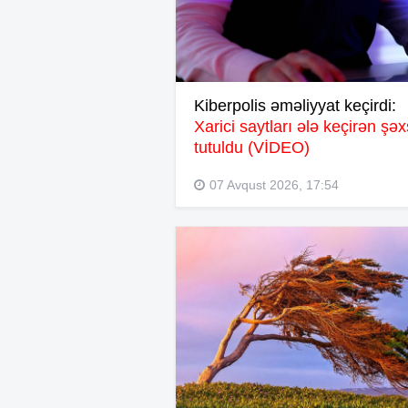
Kiberpolis əməliyyat keçirdi:
Xarici saytları ələ keçirən şəx
tutuldu (VİDEO)
07 Avqust 2026, 17:54