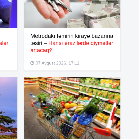
20
20
Metrodakı təmirin kirayə bazarına
slər
təsiri –
Hansı ərazilərdə qiymətlər
artacaq?
20
07 Avqust 2026, 17:11
19
19
19
19