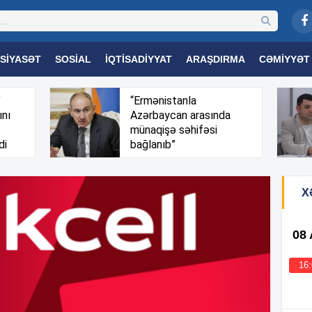
SIYASƏT
SOSIAL
İQTISADIYYAT
ARAŞDIRMA
CƏMIYYƏT
OGIYA
TƏHSIL
SAĞLAMLIQ
MARAQLI
TRIBUNA TV
”
“Ermənistanla
ını
Azərbaycan arasında
münaqişə səhifəsi
di
bağlanıb”
X
08
16