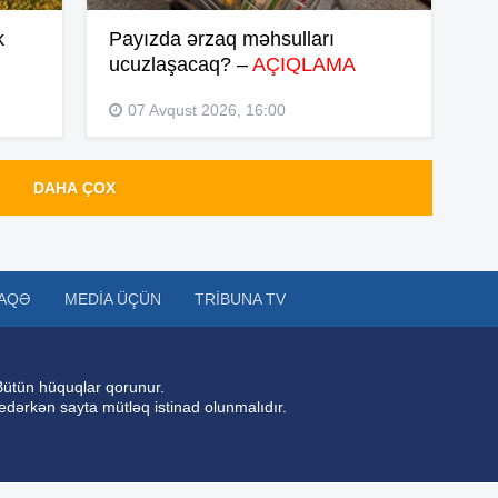
k
Payızda ərzaq məhsulları
ucuzlaşacaq? –
AÇIQLAMA
19
07 Avqust 2026, 16:00
19
DAHA ÇOX
18
AQƏ
MEDIA ÜÇÜN
TRIBUNA TV
18
Bütün hüquqlar qorunur.
 edərkən sayta mütləq istinad olunmalıdır.
17
17