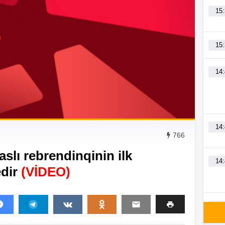
15
15
14
14
766
slı rebrendinqinin ilk
14
dir
(VİDEO)
14