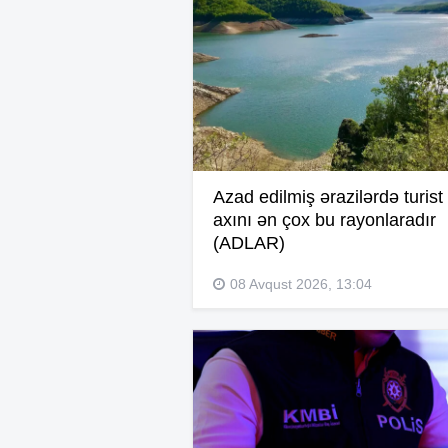
Azad edilmiş ərazilərdə turist
axını ən çox bu rayonlaradır
(ADLAR)
08 Avqust 2026, 13:04