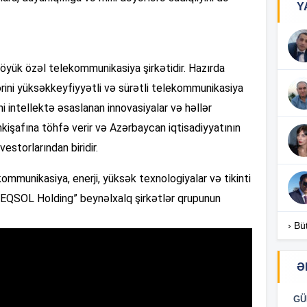
Y
13
böyük özəl telekommunikasiya şirkətidir. Hazırda
12
ini yüksəkkeyfiyyətli və sürətli telekommunikasiya
üni intellektə əsaslanan innovasiyalar və həllər
kişafına töhfə verir və Azərbaycan iqtisadiyyatının
12
estorlarından biridir.
12
ommunikasiya, enerji, yüksək texnologiyalar və tikinti
NEQSOL Holding” beynəlxalq şirkətlər qrupunun
12
› Bü
11
Ə
GÜ
11