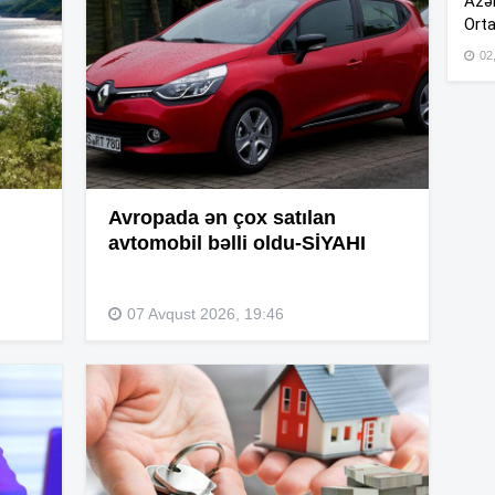
Azər
Orta
10
02
10
09
Avropada ən çox satılan
avtomobil bəlli oldu-SİYAHI
09
07 Avqust 2026, 19:46
09
07