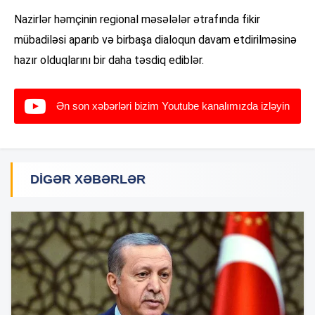
Nazirlər həmçinin regional məsələlər ətrafında fikir
mübadiləsi aparıb və birbaşa dialoqun davam etdirilməsinə
hazır olduqlarını bir daha təsdiq ediblər.
Ən son xəbərləri bizim Youtube kanalımızda izləyin
DIGƏR XƏBƏRLƏR