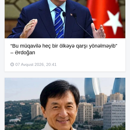
“Bu müqavilə heç bir ölkəyə qarşı yönəlməyib”
– Ərdoğan
07 Avqust 2026, 20:41