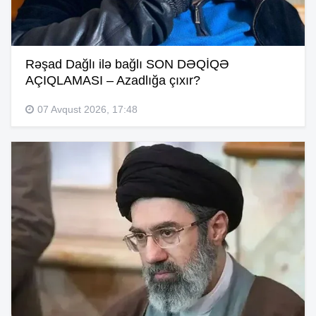
Rəşad Dağlı ilə bağlı SON DƏQİQƏ
AÇIQLAMASI – Azadlığa çıxır?
07 Avqust 2026, 17:48