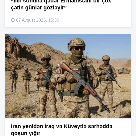
“İlin sonuna qədər Ermənistanı bir çox
çətin günlər gözləyir”
07 Avqust 2026, 15:30
İran yenidən İraq və Küveytlə sərhəddə
qoşun yığır