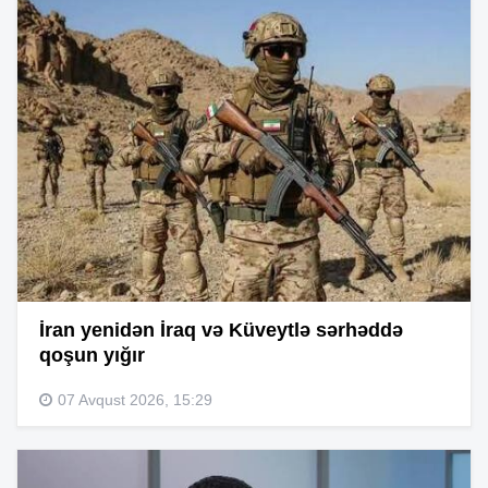
İran yenidən İraq və Küveytlə sərhəddə
qoşun yığır
07 Avqust 2026, 15:29