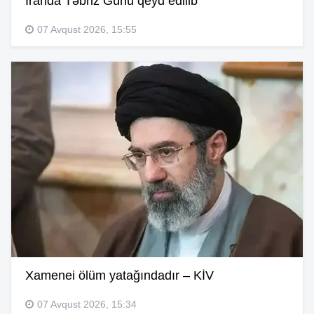
İranda Təbriz Günü qeyd edilib
07 Avqust 2026, 15:55
Xamenei ölüm yatağındadır – KİV
07 Avqust 2026, 15:34