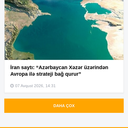
İran saytı: “Azərbaycan Xəzər üzərindən
Avropa ilə strateji bağ qurur”
07 Avqust 2026, 14:31
DAHA ÇOX