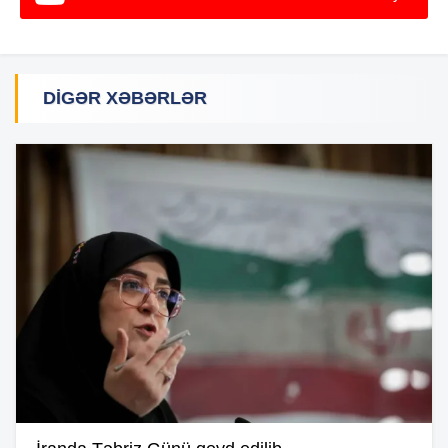
DIGƏR XƏBƏRLƏR