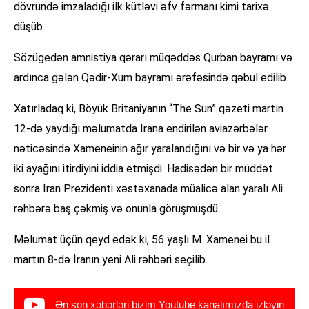
dövründə imzaladığı ilk kütləvi əfv fərmanı kimi tarixə
düşüb.
Sözügedən amnistiya qərarı müqəddəs Qurban bayramı və
ardınca gələn Qədir-Xum bayramı ərəfəsində qəbul edilib.
Xatırladaq ki, Böyük Britaniyanın “The Sun” qəzeti martın
12-də yaydığı məlumatda İrana endirilən aviazərbələr
nəticəsində Xameneinin ağır yaralandığını və bir və ya hər
iki ayağını itirdiyini iddia etmişdi. Hadisədən bir müddət
sonra İran Prezidenti xəstəxanada müalicə alan yaralı Ali
rəhbərə baş çəkmiş və onunla görüşmüşdü.
Məlumat üçün qeyd edək ki, 56 yaşlı M. Xamenei bu il
martın 8-də İranın yeni Ali rəhbəri seçilib.
Ən son xəbərləri bizim Youtube kanalımızda izləyin