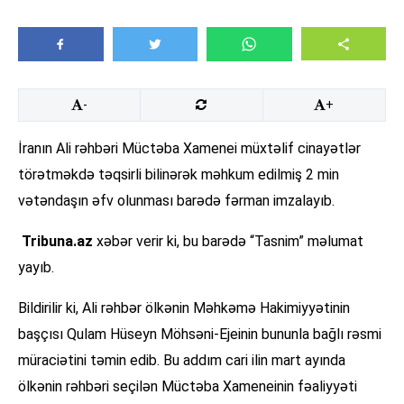
-
+
İranın Ali rəhbəri Müctəba Xamenei müxtəlif cinayətlər
törətməkdə təqsirli bilinərək məhkum edilmiş 2 min
vətəndaşın əfv olunması barədə fərman imzalayıb.
Tribuna.az
xəbər verir ki, bu barədə “Tasnim” məlumat
yayıb.
Bildirilir ki, Ali rəhbər ölkənin Məhkəmə Hakimiyyətinin
başçısı Qulam Hüseyn Möhsəni-Ejeinin bununla bağlı rəsmi
müraciətini təmin edib. Bu addım cari ilin mart ayında
ölkənin rəhbəri seçilən Müctəba Xameneinin fəaliyyəti