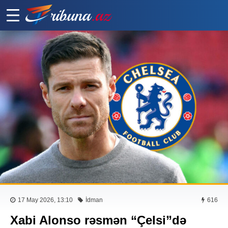
17 May 2026, 13:10
İdman
616
Xabi Alonso rəsmən “Çelsi”də