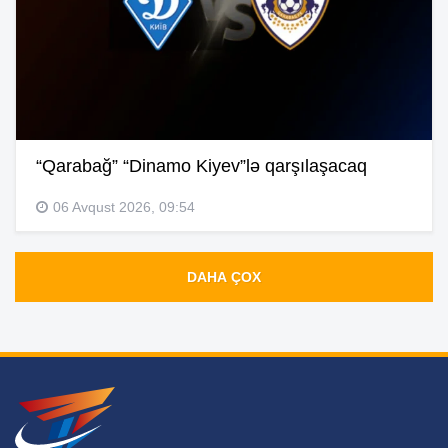
“Qarabağ” “Dinamo Kiyev”lə qarşılaşacaq
06 Avqust 2026, 09:54
DAHA ÇOX