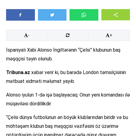
-
+
İspaniyalı Xabi Alonso İngiltərənin “Çelsi” klubunun baş
məşqçisi təyin olunub.
Tribuna.az
xəbər verir ki, bu barədə London təmsilçisinin
mətbuat xidməti məlumat yayıb.
Alonso iyulun 1-də işə başlayacaq. Onun yeni komandası ilə
müqaviləsi dördillikdir.
“Çelsi dünya futbolunun ən böyük klublarından biridir və bu
möhtəşəm klubun baş məşqçisi vəzifəsini öz üzərimə
götürdüyüm üçün inanılmaz dərəcədə qürur duyuram.