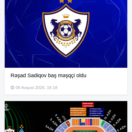
Rəşad Sadiqov baş məşqçi oldu
06 Avqust 2026, 16:18