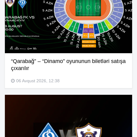
“Qarabağ” – “Dinamo” oyununun biletləri satışa
çıxarılır
06 Avqust 2026, 12:38