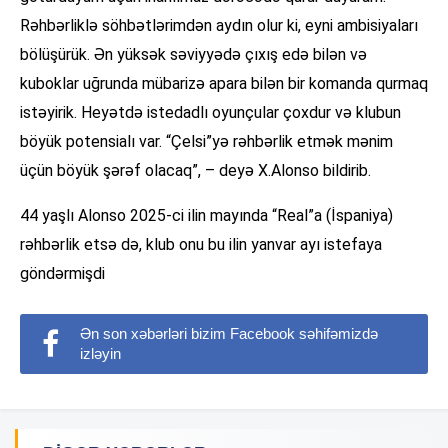
Rəhbərliklə söhbətlərimdən aydın olur ki, eyni ambisiyaları
bölüşürük. Ən yüksək səviyyədə çıxış edə bilən və
kuboklar uğrunda mübarizə apara bilən bir komanda qurmaq
istəyirik. Heyətdə istedadlı oyunçular çoxdur və klubun
böyük potensialı var. “Çelsi”yə rəhbərlik etmək mənim
üçün böyük şərəf olacaq”, – deyə X.Alonso bildirib.
44 yaşlı Alonso 2025-ci ilin mayında “Real”a (İspaniya)
rəhbərlik etsə də, klub onu bu ilin yanvar ayı istefaya
göndərmişdi
Ən son xəbərləri bizim Facebook səhifəmizdə
izləyin