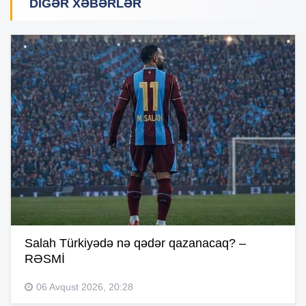
DIGƏR XƏBƏRLƏR
Salah Türkiyədə nə qədər qazanacaq? –
RƏSMİ
06 Avqust 2026, 20:28