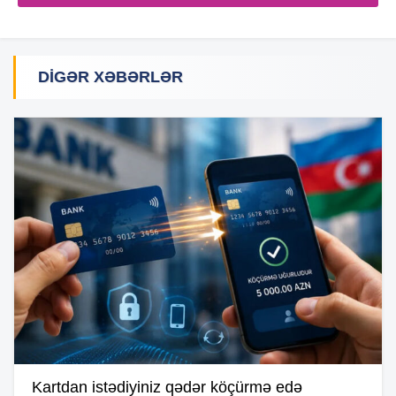
DIGƏR XƏBƏRLƏR
Kartdan istədiyiniz qədər köçürmə edə