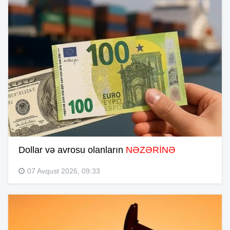
Dollar və avrosu olanların
NƏZƏRİNƏ
07 Avqust 2026, 09:33