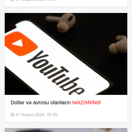
Dollar və avrosu olanların
NƏZƏRİNƏ
07 Avqust 2026, 09:35