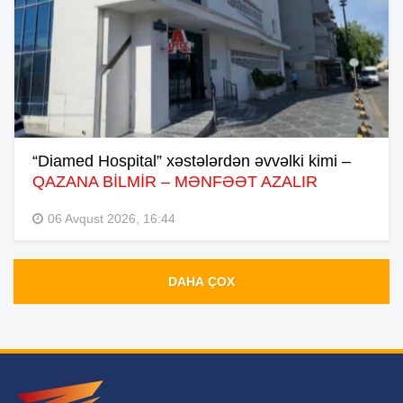
“Diamed Hospital” xəstələrdən əvvəlki kimi –
QAZANA BİLMİR – MƏNFƏƏT AZALIR
06 Avqust 2026, 16:44
DAHA ÇOX