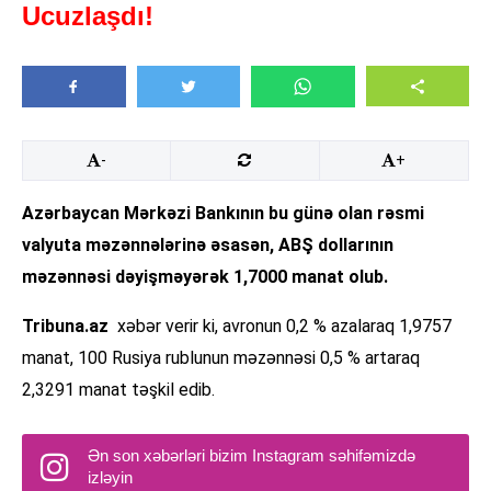
Ucuzlaşdı!
-
+
Azərbaycan Mərkəzi Bankının bu günə olan rəsmi
valyuta məzənnələrinə əsasən, ABŞ dollarının
məzənnəsi dəyişməyərək 1,7000 manat olub.
Tribuna.az
xəbər verir ki, avronun 0,2 % azalaraq 1,9757
manat, 100 Rusiya rublunun məzənnəsi 0,5 % artaraq
2,3291 manat təşkil edib.
Ən son xəbərləri bizim Instagram səhifəmizdə
izləyin