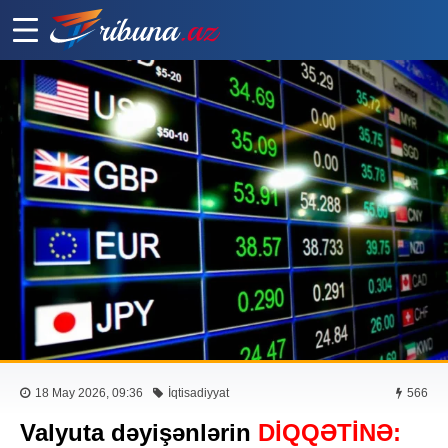
18 May 2026, 09:36
İqtisadiyyat
566
Valyuta dəyişənlərin
DİQQƏTİNƏ: