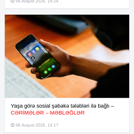
06 Avqust 2026, 14:24
Yaşa görə sosial şəbəkə tələbləri ilə bağlı –
CƏRİMƏLƏR – MƏBLƏĞLƏR
06 Avqust 2026, 14:17