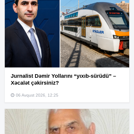
Jurnalist Dəmir Yollarını “yıxıb-sürüdü” –
Xəcalət çəkirsiniz?
06 Avqust 2026, 12:25