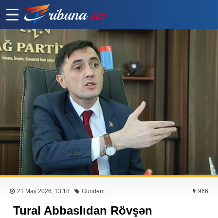
21 May 2026, 13:18
Gündəm
966
Tural Abbaslıdan Rövşən