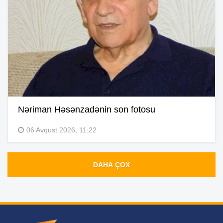
Nəriman Həsənzadənin son fotosu
06 Avqust 2026, 11:22
DAHA ÇOX