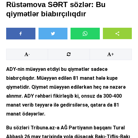
Rüstəmova SƏRT sözlər: Bu
qiymətlər biabırçılıqdır
-
+
ADY-nin müəyyən etdiyi bu qiymətlər sadəcə
biabırçılıqdır. Müəyyən edilən 81 manat hələ kupe
qiymətidir. Qiymət müəyyən edilərkən heç nə nəzərə
alınmır. ADY rəhbəri fikirləşib ki, onsuz da 300-400
manat verib təyyarə ilə gedirsilərsə, qatara da 81
manat ödəyərlər.
Bu sözləri Tribuna.az-a AĞ Partiyanın başqanı Tural
Abbaslı 26 may tarixində yola düşəcək Bakı-Tiflis-Bakı