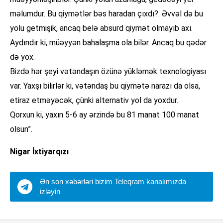
məlumdur. Bu qiymətlər bəs haradan çıxdı?. Əvvəl də bu
yolu getmişik, ancaq belə absurd qiymət olmayıb axı.
Aydındır ki, müəyyən bahalaşma ola bilər. Ancaq bu qədər
də yox.
Bizdə hər şeyi vətəndaşın özünə yükləmək texnologiyası
var. Yaxşı bilirlər ki, vətəndaş bu qiymətə narazı da olsa,
etiraz etməyəcək, çünki alternativ yol da yoxdur.
Qorxun ki, yaxın 5-6 ay ərzində bu 81 manat 100 manat
olsun”.
Nigar İxtiyarqızı
Ən son xəbərləri bizim Teleqram kanalımızda
izləyin