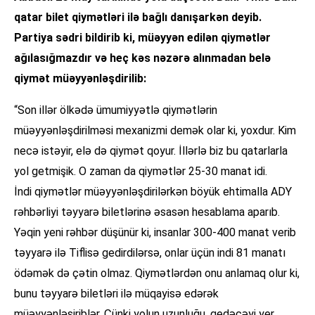
qatar bilet qiymətləri ilə bağlı danışarkən deyib.
Partiya sədri bildirib ki, müəyyən edilən qiymətlər
ağılasığmazdır və heç kəs nəzərə alınmadan belə
qiymət müəyyənləşdirilib:
“Son illər ölkədə ümumiyyətlə qiymətlərin
müəyyənləşdirilməsi mexanizmi demək olar ki, yoxdur. Kim
necə istəyir, elə də qiymət qoyur. İllərlə biz bu qatarlarla
yol getmişik. O zaman da qiymətlər 25-30 manat idi.
İndi qiymətlər müəyyənləşdirilərkən böyük ehtimalla ADY
rəhbərliyi təyyarə biletlərinə əsasən hesablama aparıb.
Yəqin yeni rəhbər düşünür ki, insanlar 300-400 manat verib
təyyarə ilə Tiflisə gedirdilərsə, onlar üçün indi 81 manatı
ödəmək də çətin olmaz. Qiymətlərdən onu anlamaq olur ki,
bunu təyyarə biletləri ilə müqayisə edərək
müəyyənləşiriblər. Çünki yolun uzunluğu, gedəcəyi yer