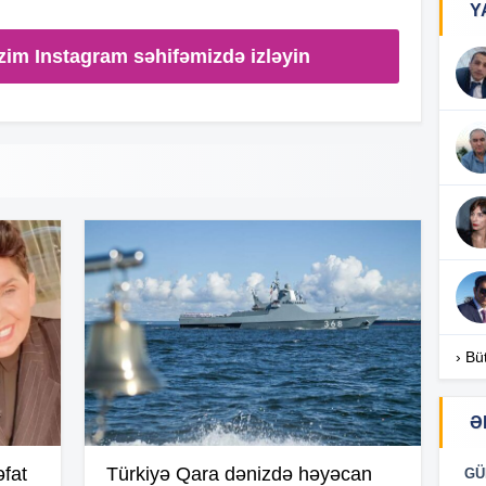
Y
zim Instagram səhifəmizdə izləyin
18
18
18
17
› Bü
17
Ə
fat
Türkiyə Qara dənizdə həyəcan
GÜ