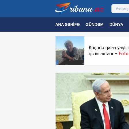
ANA SƏHIFƏ
GÜNDƏM
DÜNYA
MƏDƏNIYYƏT
MAQAZIN
TEXNOL
Küçədə qalan yaşlı 
qızını axtarır –
Foto