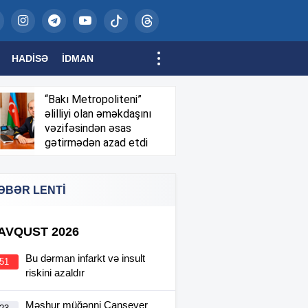
HADISƏ
İDMAN
“Bakı Metropoliteni”
əlilliyi olan əməkdaşını
vəzifəsindən əsas
gətirmədən azad etdi
ƏBƏR LENTİ
 AVQUST 2026
Bu dərman infarkt və insult
:51
riskini azaldır
Məşhur müğənni Cansever