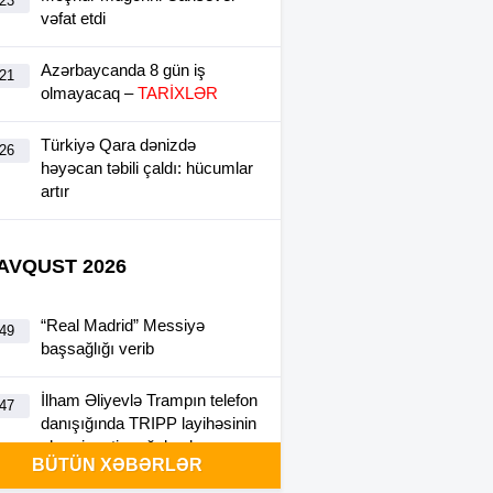
:23
vəfat etdi
Azərbaycanda 8 gün iş
:21
olmayacaq –
TARİXLƏR
Türkiyə Qara dənizdə
:26
həyəcan təbili çaldı: hücumlar
artır
 AVQUST 2026
“Real Madrid” Messiyə
:49
başsağlığı verib
İlham Əliyevlə Trampın telefon
:47
danışığında TRIPP layihəsinin
əhəmiyyəti vurğulanıb
BÜTÜN XƏBƏRLƏR