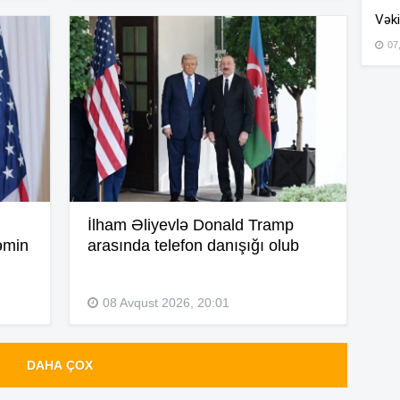
Vəki
07
15
15
14
İlham Əliyevlə Donald Tramp
əmin
arasında telefon danışığı olub
14
08 Avqust 2026, 20:01
14
DAHA ÇOX