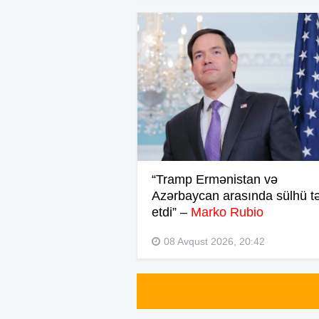
“Tramp Ermənistan və
Azərbaycan arasında sülhü t
etdi” –
Marko Rubio
08 Avqust 2026, 20:42