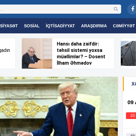
SIYASƏT
SOSIAL
İQTISADIYYAT
ARAŞDIRMA
CƏMIYYƏT
OGIYA
TƏHSIL
SAĞLAMLIQ
MARAQLI
TRIBUNA TV
Hansı daha zəifdir:
qadın
təhsil sistemi yoxsa
müəllimlər? – Dosent
İlham Əhmədov
X
09
10