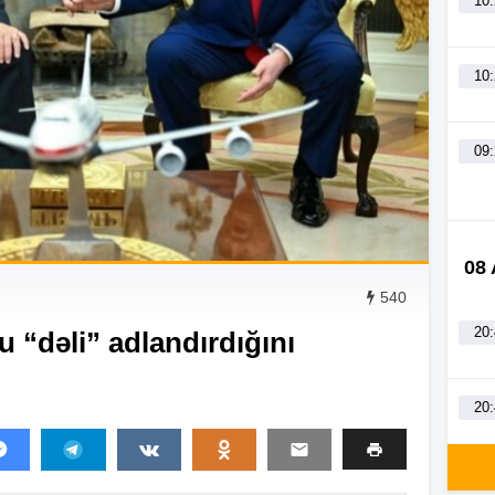
10
10
09
08
540
20
“dəli” adlandırdığını
20