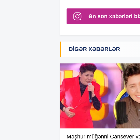
Ən son xəbərləri bi
DIGƏR XƏBƏRLƏR
Məşhur müğənni Cansever və