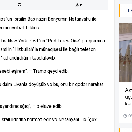
20
+
T
s”un İsrailin Baş naziri Benyamin Netanyahu ilə
 münasibət bildirib.
20
“The New York Post”un “Pod Force One” proqramına
railin “Hizbullah”la münaqişəsi ilə bağlı telefon
20
 adlandırdığını təsdiqləyib.
əbiləşirəm”, – Tramp qeyd edib.
20
u daim Livanla döyüşüb və bu, onu bir qədər narahat
Göyçayda məktəb binası
Az
acınacaqlı durumda –
VİDEO
üç
20
kən
ayandıracağıq”, – o əlavə edib.
04 Avqust 2026, 20:48
0
İsrail liderinə hörmət edir və Netanyahu ilə “çox
19