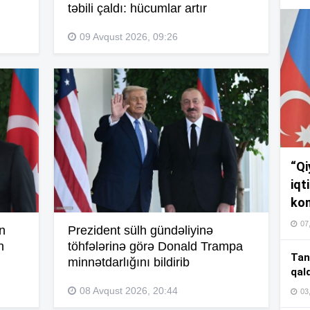
17
təbili çaldı: hücumlar artır
09 Avqust 2026, 09:26
17
17
“Qi
16
iqt
kom
07
n
Prezident sülh gündəliyinə
16
n
töhfələrinə görə Donald Trampa
Tan
minnətdarlığını bildirib
qal
08 Avqust 2026, 20:44
03
16