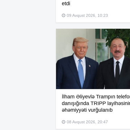
etdi
09 Avqust 2026, 10:23
İlham Əliyevlə Trampın telefo
danışığında TRIPP layihəsini
əhəmiyyəti vurğulanıb
08 Avqust 2026, 20:47