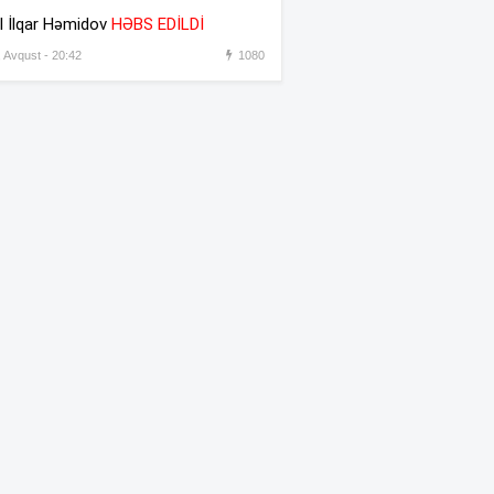
əməkdaşını vəzifəsindən
l İlqar Həmidov
HƏBS EDİLDİ
əsas gətirmədən azad etdi
, Avqust - 20:42
1080
Azərbaycandan sonra Türkiyə
:31
də məhdudiyyətləri qaldırdı
Messinin atası vəfat etdi
:30
“Prezident İlham Əliyev
:45
müharibəni qazandı, eyni
zamanda sülhü də qazandı” –
Hikmət Hacıyev
Bəzi yerlərdə 41 dərəcə isti
:44
olacaq –
XƏBƏRDARLIQ
Oğlu öldürülən ata qisas
:42
almağa çalışdı – 5 illik həbs
edildi