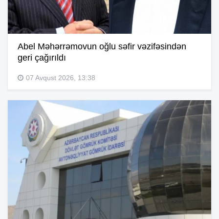
Abel Məhərrəmovun oğlu səfir vəzifəsindən
geri çağırıldı
07 Avqust 2026, 13:38