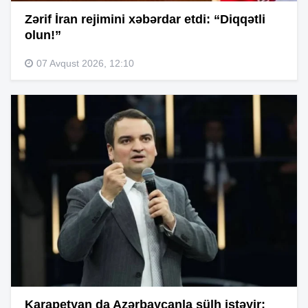
Zərif İran rejimini xəbərdar etdi: “Diqqətli
olun!”
07 Avqust 2026, 12:10
Karapetyan da Azərbaycanla sülh istəyir: