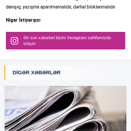
danışıq, yazışma aparılmamalıdır, dərhal bloklanmalıdır.
Nigar İxtiyarqızı
Ən son xəbərləri bizim Instagram səhifəmizdə
izləyin
DIGƏR XƏBƏRLƏR