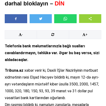
dərhal bloklayın –
DİN
-
+
Telefonla bank məlumatlarınızla bağlı sualları
cavablandırmayın, təhlükə var. Əgər bu baş versə, sizi
aldadacaqlar.
Tribuna.az
xəbər verir ki, Daxili İŞlər Nazirliyinin mətbuat
xidmətinin rəisi Elşad Hacıyev bildirib ki, mayın 12-də ayrı-
ayrı vətəndaşların müxtəlif kiber üsulla 3500, 2000, 1457,
1000, 320, 180, 150, 93, 93, 39 manat və 31 dollar pul
vəsaitləri bank kartlarından oğurlanıb.
Din rəsmisi bildirib ki, naməlum zənglərlə, mesajlarla