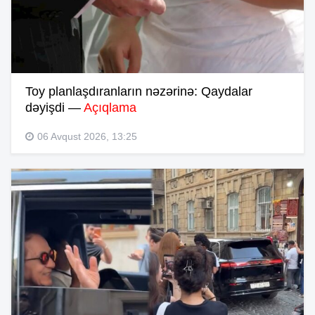
Toy planlaşdıranların nəzərinə: Qaydalar
dəyişdi —
Açıqlama
06 Avqust 2026, 13:25