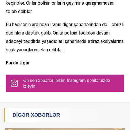
keçiriblər. Onlar polisin onların geyiminə qarışmamasını
tələb ediblər.
Bu hadisənin ardından İranın digər şəhərlərindən də Təbrizli
qadınlara dəstək gəlib. Onlar polisin təqibləri davam
edəcəyi təqdirdə yaşadıqları şəhərlərdə etiraz aksiyalarına
başlayacaqlarını elan ediblər.
Fərda Uğur
Ən son xəbərləri bizim Instagram səhifəmizdə
izləyin
DIGƏR XƏBƏRLƏR