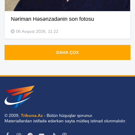
Nəriman Həsənzadənin son fotosu
06 Avqust 2026, 11:22
DAHA ÇOX
© 2009,
Tribuna.Az
- Bütün hüquqlar qorunur.
Materiallardan istifadə edərkən sayta mütləq istinad olunmalıdır.