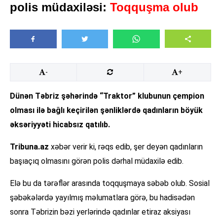
polis müdaxiləsi:
Toqquşma olub
-
+
Dünən Təbriz şəhərində “Traktor” klubunun çempion
olması ilə bağlı keçirilən şənliklərdə qadınların böyük
əksəriyyəti hicabsız qatılıb.
Tribuna.az
xəbər verir ki, rəqs edib, şer deyən qadınların
başıaçıq olmasını görən polis dərhal müdaxilə edib.
Elə bu da tərəflər arasında toqquşmaya səbəb olub. Sosial
şəbəkələrdə yayılmış məlumatlara görə, bu hadisədən
sonra Təbrizin bəzi yerlərində qadınlar etiraz aksiyası