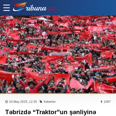
10 May 2025, 12:35
Xəbərlər
1087
Təbrizdə “Traktor”un şənliyinə