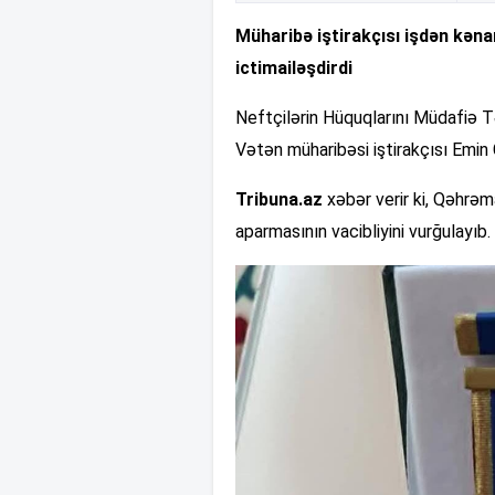
Müharibə iştirakçısı işdən kənar
ictimailəşdirdi
Neftçilərin Hüquqlarını Müdafiə Təş
Vətən müharibəsi iştirakçısı Emin 
Tribuna.az
xəbər verir ki, Qəhrəm
aparmasının vacibliyini vurğulayıb.