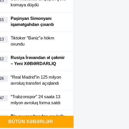
:23
komaya düşdü
Paşinyan Simonyanı
:15
iqamətgahdan çıxardı
Tiktoker “Bəniz”ə hökm
:13
oxundu
Rusiya İrəvandan əl çəkmir
:12
– Yeni XƏBƏRDARLIQ
“Real Madrid”in 125 milyon
:26
avroluq transferi açıqlandı
“Trabzonspor” 24 saata 13
:47
milyon avroluq forma satdı
Bir ay yuyulmadan geyinilə
:40
BÜTÜN XƏBƏRLƏR
bilən futbolka yaradıldı-
FOTO