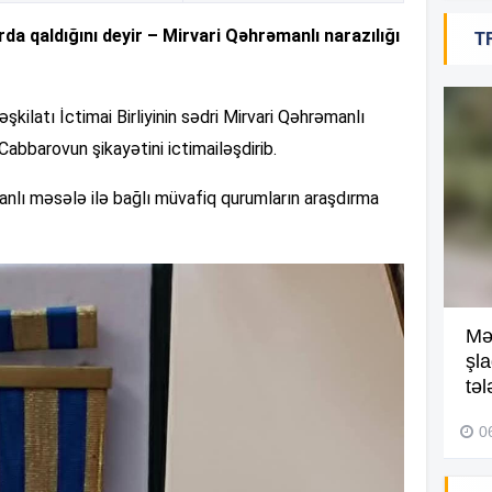
da qaldığını deyir – Mirvari Qəhrəmanlı narazılığı
T
18
kilatı İctimai Birliyinin sədri Mirvari Qəhrəmanlı
Cabbarovun şikayətini ictimailəşdirib.
18
anlı məsələ ilə bağlı müvafiq qurumların araşdırma
18
Kompleksdə faciə: 2 yaşlı
Mə
17
uşaq hovuzda boğuldu –
şl
Video
təl
29 İyul 2026, 16:21
0
17