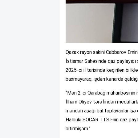
Qazax rayon sakini Cabbarov Emin M
İstismar Sahəsində qaz paylayıcı s
2025-ci il tarixində keçirilən bili
baxmayaraq, işdən kənarda qaldığı
“Mən 2-ci Qarabağ müharibəsinin 
İlham Əliyev tərəfindən medallar
məndən aşağı bal toplayanlar işə 
Halbuki SOCAR TTSİ-nin qaz paylay
bitirmişəm.”