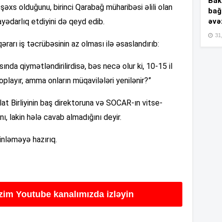
Bakı
əxs olduğunu, birinci Qarabağ müharibəsi əlili olan
bağ
əvə
ayədarlıq etdiyini də qeyd edib.
15
31,
ərarı iş təcrübəsinin az olması ilə əsaslandırıb:
nda qiymətləndirilirdisə, bəs necə olur ki, 10-15 il
15
playır, amma onların müqavilələri yenilənir?”
at Birliyinin baş direktoruna və SOCAR-ın vitse-
15
ı, lakin hələ cavab almadığını deyir.
inləməyə hazırıq.
15
izim Youtube kanalımızda izləyin
15