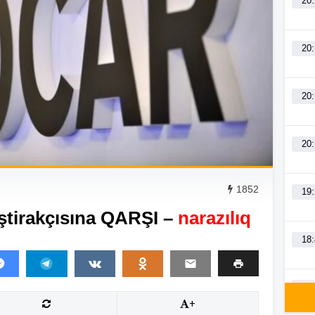
20
20
20
20
1852
19
tirakçısına QARŞI –
narazılıq
18
18
+