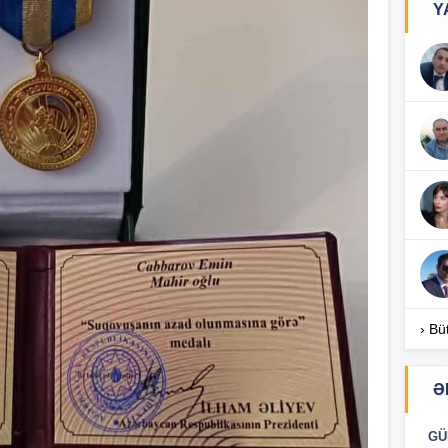
Y
16
16
16
16
› Bü
Ə
16
GÜ