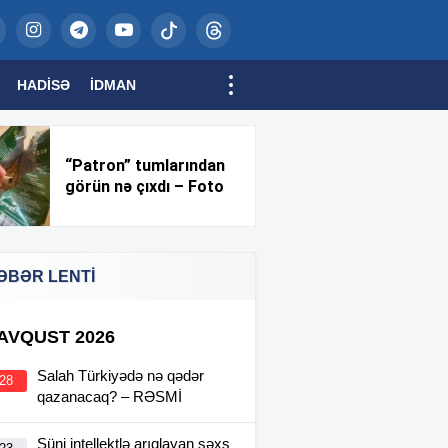
HADISƏ
İDMAN
“Patron” tumlarından
görün nə çıxdı – Foto
ƏBƏR LENTİ
 AVQUST 2026
Salah Türkiyədə nə qədər
:28
qazanacaq? – RƏSMİ
Süni intellektlə arıqlayan şəxs