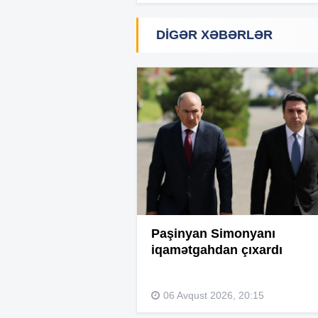
DIGƏR XƏBƏRLƏR
Paşinyan Simonyanı
iqamətgahdan çıxardı
06 Avqust 2026, 20:15