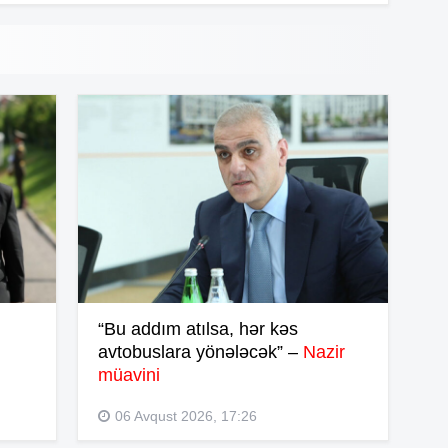
14
14
14
14
“Bu addım atılsa, hər kəs
avtobuslara yönələcək” –
Nazir
müavini
14
06 Avqust 2026, 17:26