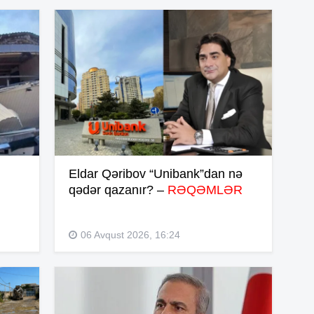
14
14
14
Eldar Qəribov “Unibank”dan nə
qədər qazanır? –
RƏQƏMLƏR
13
06 Avqust 2026, 16:24
13
13