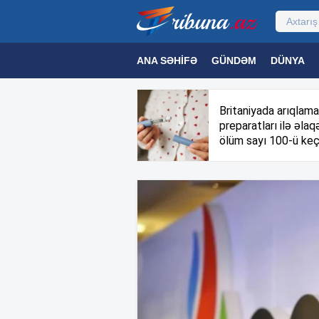
ANA SƏHIFƏ
GÜNDƏM
DÜNYA
MƏDƏNIYYƏT
MAQAZIN
TEXNOL
Britaniyada arıqlama
preparatları ilə əlaqə
ölüm sayı 100-ü keç