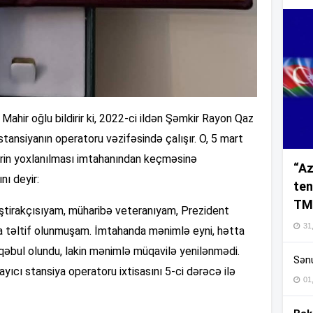
16
16
ahir oğlu bildirir ki, 2022-ci ildən Şəmkir Rayon Qaz
tansiyanın operatoru vəzifəsində çalışır. O, 5 mart
klərin yoxlanılması imtahanından keçməsinə
“Az
16
nı deyir:
ten
TM
iştirakçısıyam, müharibə veteranıyam, Prezident
16
31,
la təltif olunmuşam. İmtahanda mənimlə eyni, hətta
qəbul olundu, lakin mənimlə müqavilə yenilənmədi.
Sənu
16
ıcı stansiya operatoru ixtisasını 5-ci dərəcə ilə
01
16