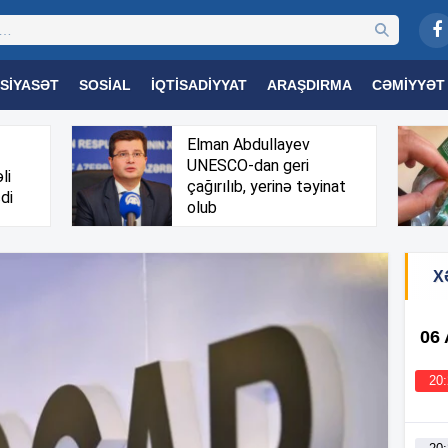
SIYASƏT
SOSIAL
İQTISADIYYAT
ARAŞDIRMA
CƏMIYYƏT
OGIYA
TƏHSIL
SAĞLAMLIQ
MARAQLI
TRIBUNA TV
Elman Abdullayev
UNESCO-dan geri
li
çağırılıb, yerinə təyinat
di
olub
X
06
20