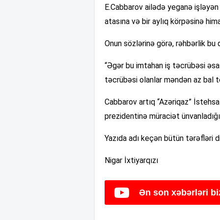
E.Cabbarov ailədə yeganə işləyən ş
atasına və bir aylıq körpəsinə him
Onun sözlərinə görə, rəhbərlik bu q
“Əgər bu imtahan iş təcrübəsi əsası
təcrübəsi olanlar məndən az bal to
Cabbarov artıq “Azəriqaz” İstehsal
prezidentinə müraciət ünvanladığın
Yazıda adı keçən bütün tərəfləri d
Nigar İxtiyarqızı
Ən son xəbərləri b