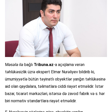
Məsələ ilə bağlı
Tribuna.az
-a açıqlama verən
təhlükəsizlik üzrə ekspert Elmar Nurəliyev bildirib ki,
ümumiyyətlə bütün təyinatlı obyektlər yanğın təhlükəsinə
aid olan qaydalara, təlimatlara ciddi riayət etməlidir. İstər
bazar, ticarət mərkəzləri, istərsə də zavod fabrik və s. hər
biri normativ standartlara riayət etməlidir.