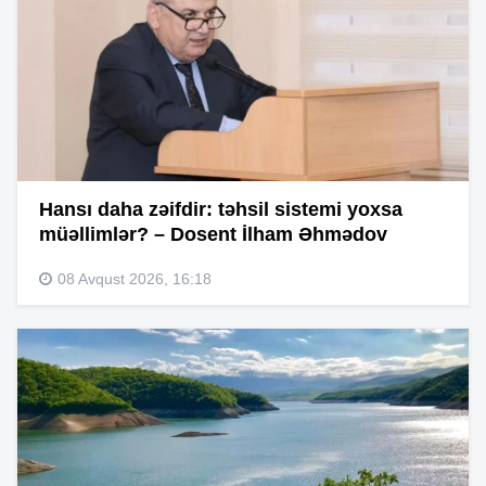
Hansı daha zəifdir: təhsil sistemi yoxsa
müəllimlər? – Dosent İlham Əhmədov
08 Avqust 2026, 16:18