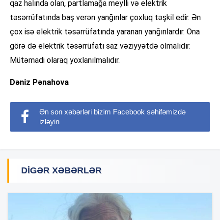
qaz halında olan, partlamağa meylli və elektrik
təsərrüfatında baş verən yanğınlar çoxluq təşkil edir. Ən
çox isə elektrik təsərrüfatında yaranan yanğınlardır. Ona
görə də elektrik təsərrüfatı saz vəziyyətdə olmalıdır.
Mütəmadi olaraq yoxlanılmalıdır.
Dəniz Pənahova
Ən son xəbərləri bizim Facebook səhifəmizdə
izləyin
DIGƏR XƏBƏRLƏR