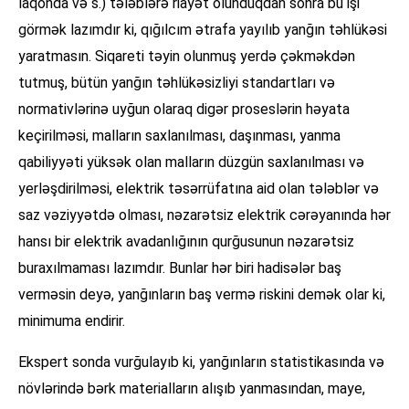
laqonda və s.) tələblərə riayət olunduqdan sonra bu işi
görmək lazımdır ki, qığılcım ətrafa yayılıb yanğın təhlükəsi
yaratmasın. Siqareti təyin olunmuş yerdə çəkməkdən
tutmuş, bütün yanğın təhlükəsizliyi standartları və
normativlərinə uyğun olaraq digər proseslərin həyata
keçirilməsi, malların saxlanılması, daşınması, yanma
qabiliyyəti yüksək olan malların düzgün saxlanılması və
yerləşdirilməsi, elektrik təsərrüfatına aid olan tələblər və
saz vəziyyətdə olması, nəzarətsiz elektrik cərəyanında hər
hansı bir elektrik avadanlığının qurğusunun nəzarətsiz
buraxılmaması lazımdır. Bunlar hər biri hadisələr baş
verməsin deyə, yanğınların baş vermə riskini demək olar ki,
minimuma endirir.
Ekspert sonda vurğulayıb ki, yanğınların statistikasında və
növlərində bərk materialların alışıb yanmasından, maye,