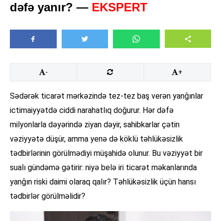
dəfə yanır? —
EKSPERT
-
+
Sədərək ticarət mərkəzində tez-tez baş verən yanğınlar
ictimaiyyətdə ciddi narahatlıq doğurur. Hər dəfə
milyonlarla dəyərində ziyan dəyir, sahibkarlar çətin
vəziyyətə düşür, amma yenə də köklü təhlükəsizlik
tədbirlərinin görülmədiyi müşahidə olunur. Bu vəziyyət bir
sualı gündəmə gətirir: niyə belə iri ticarət məkanlarında
yanğın riski daimi olaraq qalır? Təhlükəsizlik üçün hansı
tədbirlər görülməlidir?