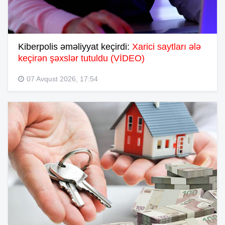
Kiberpolis əməliyyat keçirdi:
Xarici saytları ələ
keçirən şəxslər tutuldu (VİDEO)
07 Avqust 2026, 17:54