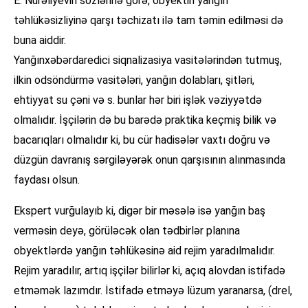
E. Nurəliyevin sözlərinə görə, obyektin yanğın
təhlükəsizliyinə qarşı təchizatı ilə tam təmin edilməsi də
buna aiddir.
Yanğınxəbərdaredici siqnalizasiya vasitələrindən tutmuş,
ilkin odsöndürmə vasitələri, yanğın dolabları, şitləri,
ehtiyyat su çəni və s. bunlar hər biri işlək vəziyyətdə
olmalıdır. İşçilərin də bu barədə praktika keçmiş bilik və
bacarıqları olmalıdır ki, bu cür hadisələr vaxtı doğru və
düzgün davranış sərgiləyərək onun qarşısının alınmasında
faydası olsun.
Ekspert vurğulayıb ki, digər bir məsələ isə yanğın baş
verməsin deyə, görüləcək olan tədbirlər planına
obyektlərdə yanğın təhlükəsinə aid rejim yaradılmalıdır.
Rejim yaradılır, artıq işçilər bilirlər ki, açıq alovdan istifadə
etməmək lazımdır. İstifadə etməyə lüzum yaranarsa, (drel,