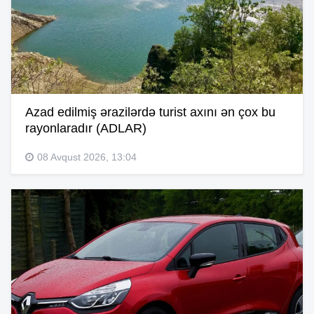
Azad edilmiş ərazilərdə turist axını ən çox bu
rayonlaradır (ADLAR)
08 Avqust 2026, 13:04