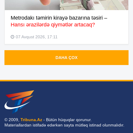
Metrodakı təmirin kirayə bazarına təsiri –
Hansı ərazilərdə qiymətlər artacaq?
07 Avqust 2026, 17:11
DAHA ÇOX
© 2009,
Tribuna.Az
- Bütün hüquqlar qorunur.
Materiallardan istifadə edərkən sayta mütləq istinad olunmalıdır.