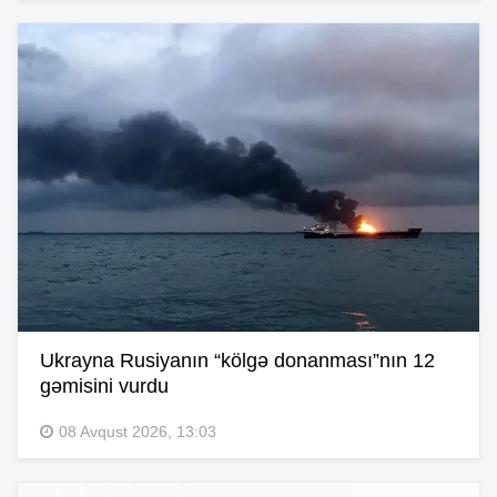
Ukrayna Rusiyanın “kölgə donanması”nın 12
gəmisini vurdu
08 Avqust 2026, 13:03