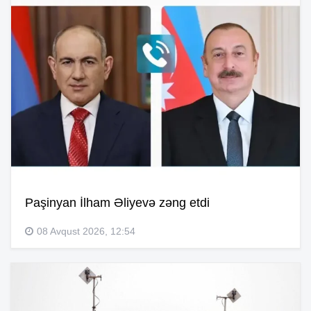
Paşinyan İlham Əliyevə zəng etdi
08 Avqust 2026, 12:54