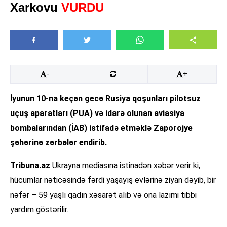
Xarkovu
VURDU
-
+
İyunun 10-na keçən gecə Rusiya qoşunları pilotsuz
uçuş aparatları (PUA) və idarə olunan aviasiya
bombalarından (İAB) istifadə etməklə Zaporojye
şəhərinə zərbələr endirib.
Tribuna.az
Ukrayna mediasına istinadən xəbər verir ki,
hücumlar nəticəsində fərdi yaşayış evlərinə ziyan dəyib, bir
nəfər – 59 yaşlı qadın xəsarət alıb və ona lazımi tibbi
yardım göstərilir.