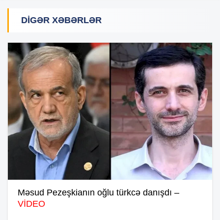
DIGƏR XƏBƏRLƏR
Məsud Pezeşkianın oğlu türkcə danışdı –
VİDEO