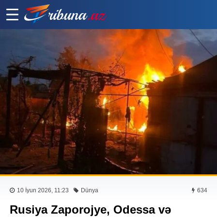
10 İyun 2026, 11:23
Dünya
634
Rusiya Zaporojye, Odessa və