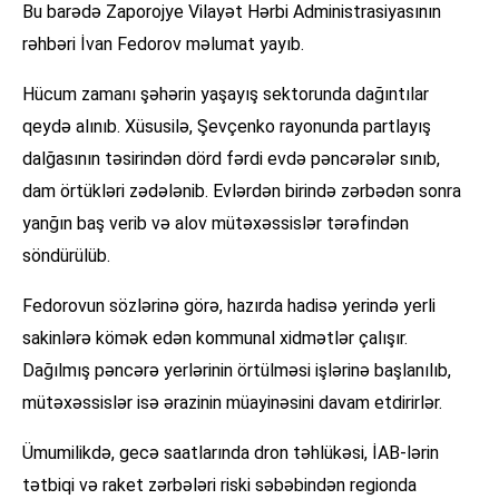
Bu barədə Zaporojye Vilayət Hərbi Administrasiyasının
rəhbəri İvan Fedorov məlumat yayıb.
Hücum zamanı şəhərin yaşayış sektorunda dağıntılar
qeydə alınıb. Xüsusilə, Şevçenko rayonunda partlayış
dalğasının təsirindən dörd fərdi evdə pəncərələr sınıb,
dam örtükləri zədələnib. Evlərdən birində zərbədən sonra
yanğın baş verib və alov mütəxəssislər tərəfindən
söndürülüb.
Fedorovun sözlərinə görə, hazırda hadisə yerində yerli
sakinlərə kömək edən kommunal xidmətlər çalışır.
Dağılmış pəncərə yerlərinin örtülməsi işlərinə başlanılıb,
mütəxəssislər isə ərazinin müayinəsini davam etdirirlər.
Ümumilikdə, gecə saatlarında dron təhlükəsi, İAB-lərin
tətbiqi və raket zərbələri riski səbəbindən regionda