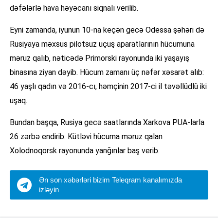
dəfələrlə hava həyəcanı siqnalı verilib.
Eyni zamanda, iyunun 10-na keçən gecə Odessa şəhəri də
Rusiyaya məxsus pilotsuz uçuş aparatlarının hücumuna
məruz qalıb, nəticədə Primorski rayonunda iki yaşayış
binasına ziyan dəyib. Hücum zamanı üç nəfər xəsarət alıb:
46 yaşlı qadın və 2016-cı, həmçinin 2017-ci il təvəllüdlü iki
uşaq.
Bundan başqa, Rusiya gecə saatlarında Xarkova PUA-larla
26 zərbə endirib. Kütləvi hücuma məruz qalan
Xolodnoqorsk rayonunda yanğınlar baş verib.
Ən son xəbərləri bizim Teleqram kanalımızda
izləyin