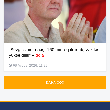
“Sevgilisinin maaşı 160 minə qaldırılıb, vəzifəsi
yüksəldilib” –
İddia
08 Avqust 2026, 11:23
DAHA ÇOX