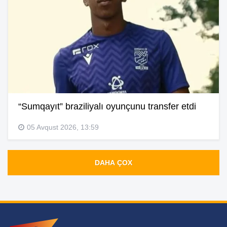
“Sumqayıt” braziliyalı oyunçunu transfer etdi
05 Avqust 2026, 13:59
DAHA ÇOX