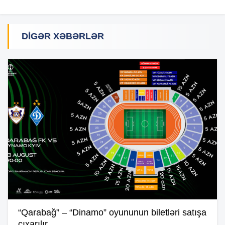
DIGƏR XƏBƏRLƏR
“Qarabağ” – “Dinamo” oyununun biletləri satışa
çıxarılır