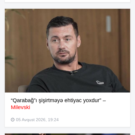
“Qarabağ”ı şişirtməyə ehtiyac yoxdur” –
Milevski
05 Avqust 2026, 19:24