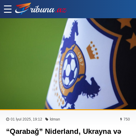
01 İyul 2025, 19:12
İdman
750
“Qarabağ” Niderland, Ukrayna və