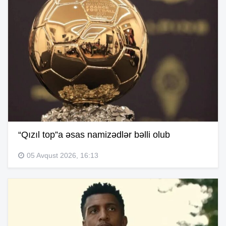
“Qızıl top”a əsas namizədlər bəlli olub
05 Avqust 2026, 16:13