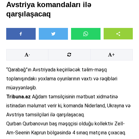
Avstriya komandaları ilə
qarşılaşacaq
-
+
“Qarabağ”ın Avstriyada keçiriləcək təlim-məşq
toplanışındakı yoxlama oyunlarının vaxtı və rəqibləri
müəyyənləşib.
Tribuna.az
Ağdam təmsilçisinin mətbuat xidmətinə
istinadən məlumat verir ki, komanda Niderland, Ukrayna və
Avstriya təmsilçiləri ilə qarşılaşacaq.
Qurban Qurbanovun baş məşqçisi olduğu kollektiv Zell-
Am-Seenin Kaprun bölgəsində 4 sınaq matçına çıxacaq.