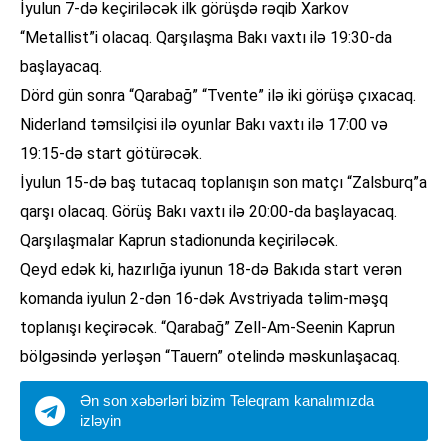
İyulun 7-də keçiriləcək ilk görüşdə rəqib Xarkov
“Metallist”i olacaq. Qarşılaşma Bakı vaxtı ilə 19:30-da
başlayacaq.
Dörd gün sonra “Qarabağ” “Tvente” ilə iki görüşə çıxacaq.
Niderland təmsilçisi ilə oyunlar Bakı vaxtı ilə 17:00 və
19:15-də start götürəcək.
İyulun 15-də baş tutacaq toplanışın son matçı “Zalsburq”a
qarşı olacaq. Görüş Bakı vaxtı ilə 20:00-da başlayacaq.
Qarşılaşmalar Kaprun stadionunda keçiriləcək.
Qeyd edək ki, hazırlığa iyunun 18-də Bakıda start verən
komanda iyulun 2-dən 16-dək Avstriyada təlim-məşq
toplanışı keçirəcək. “Qarabağ” Zell-Am-Seenin Kaprun
bölgəsində yerləşən “Tauern” otelində məskunlaşacaq.
Ən son xəbərləri bizim Teleqram kanalımızda
izləyin