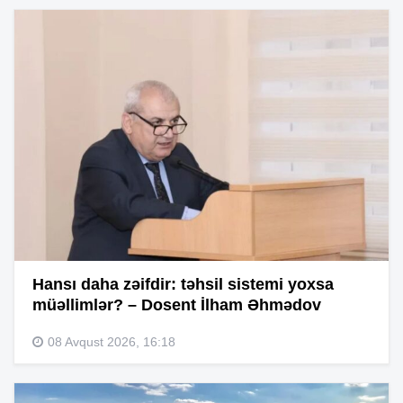
Hansı daha zəifdir: təhsil sistemi yoxsa
müəllimlər? – Dosent İlham Əhmədov
08 Avqust 2026, 16:18