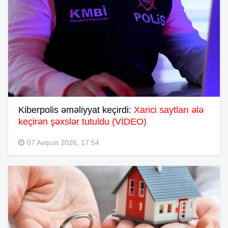
Kiberpolis əməliyyat keçirdi:
Xarici saytları ələ
keçirən şəxslər tutuldu (VİDEO)
07 Avqust 2026, 17:54