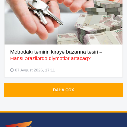
Metrodakı təmirin kirayə bazarına təsiri –
Hansı ərazilərdə qiymətlər artacaq?
07 Avqust 2026, 17:11
DAHA ÇOX