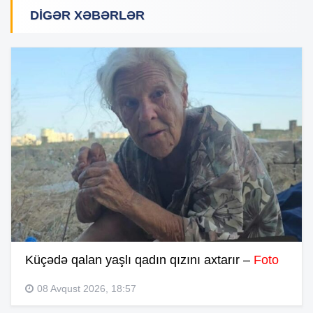
DIGƏR XƏBƏRLƏR
Küçədə qalan yaşlı qadın qızını axtarır –
Foto
08 Avqust 2026, 18:57