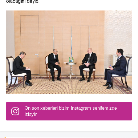
olacağını deyib.
Ən son xəbərləri bizim Instagram səhifəmizdə
izləyin