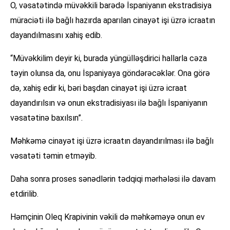
O, vəsatətində müvəkkili barədə İspaniyanın ekstradisiya
müraciəti ilə bağlı hazırda aparılan cinayət işi üzrə icraatın
dayandılmasını xahiş edib.
“Müvəkkilim deyir ki, burada yüngülləşdirici hallarla cəza
təyin olunsa da, onu İspaniyaya göndərəcəklər. Ona görə
də, xahiş edir ki, bəri başdan cinayət işi üzrə icraat
dayandırılsın və onun ekstradisiyası ilə bağlı İspaniyanın
vəsatətinə baxılsın”.
Məhkəmə cinayət işi üzrə icraatın dayandırılması ilə bağlı
vəsatəti təmin etməyib.
Daha sonra proses sənədlərin tədqiqi mərhələsi ilə davam
etdirilib.
Həmçinin Oleq Krapivinin vəkili də məhkəməyə onun ev