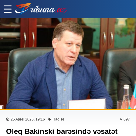
25 Aprel 2025, 19:16
Hadisə
697
Oleq Bakinski barəsində vəsatət