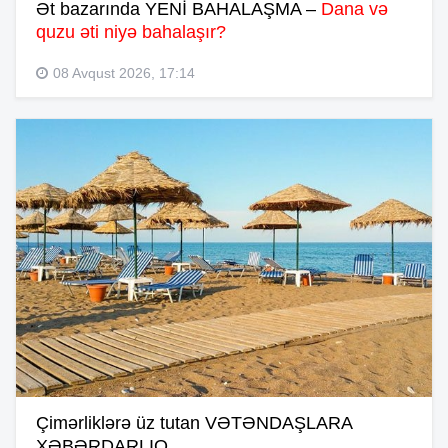
Ət bazarında YENİ BAHALAŞMA –
Dana və
quzu əti niyə bahalaşır?
08 Avqust 2026, 17:14
Çimərliklərə üz tutan VƏTƏNDAŞLARA
XƏBƏRDARLIQ