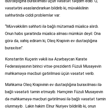
dustaqlığına buraxılması üçün vəsatət təqdim edib. O,
vəsatətini əsaslandırarkən bildirib ki, müvəkkilinin
səhhətində ciddi problemlər var:
“Müvvəkkilim səhhəti ilə bağlı mütəmadi müalicə alırdı.
Onun həbs şəraitində müalicə alması mümkün deyil. Ona
görə də, xahiş edirəm ki, Oleq Krapivin ev dustaqlığına
buraxılsın”.
Konstantin Kuçerin vəkili isə Azərbaycan Karate
Federasiyasının birinci vitse-prezidenti Füzuli Musayevin
məhkəməyə məcburi gətirilməsi üçün vəsatət verib.
Məhkəmə Oleq Krapivinin ev dustaqlığına buraxılması ilə
bağlı vəsatəti təmin etməyib. Həmçinin Füzuli Musayevin
də məhkəməyə məcburi gətirilməsi ilə bağlı vəsatət təmin
olunmayıb . Lakin hakim Elnur Nuriyev bildirilib ki, onun