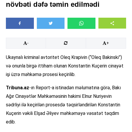
növbəti dəfə təmin edilmədi
-
+
Ukaynalı kriminal avtoritet Oleq Krapivin (“Oleq Bakinski”)
və onunla birgə ittiham olunan Konstantin Kuçerin cinayət
işi üzrə məhkəmə prosesi keçirilib.
Tribuna.az
-ın Report-a istinadən məlumatına görə, Bakı
Ağır Cinayətlər Məhkəməsinin hakimi Elnur Nuriyevin
sədrliyi ilə keçirilən prosesdə təqsirləndirilən Konstantin
Kuçerin vəkili Elşad Əliyev məhkəməyə vəsatət təqdim
edib.