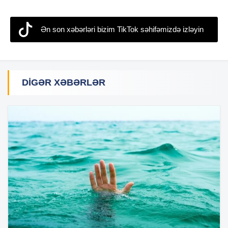
Ən son xəbərləri bizim TikTok səhifəmizdə izləyin
DIGƏR XƏBƏRLƏR