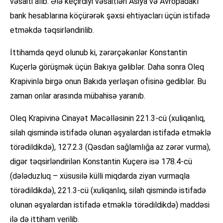
vəsaiti alıb. Ələ keçirdiyi vəsaitləri Asiya və Avropadakı
bank hesablarına köçürərək şəxsi ehtiyacları üçün istifadə
etməkdə təqsirləndirilib.
İttihamda qeyd olunub ki, zərərçəkənlər Konstantin
Kuçerlə görüşmək üçün Bakıya gəliblər. Daha sonra Oleq
Krapivinlə birgə onun Bakıda yerləşən ofisinə gediblər. Bu
zaman onlar arasında mübahisə yaranıb.
Oleq Krapivinə Cinayət Məcəlləsinin 221.3-cü (xuliqanlıq,
silah qismində istifadə olunan əşyalardan istifadə etməklə
törədildikdə), 127.2.3 (Qəsdən sağlamlığa az zərər vurma),
digər təqsirləndirilən Konstantin Kuçerə isə 178.4-cü
(dələduzluq – xüsusilə külli miqdarda ziyan vurmaqla
törədildikdə), 221.3-cü (xuliqanlıq, silah qismində istifadə
olunan əşyalardan istifadə etməklə törədildikdə) maddəsi
ilə də ittiham verilib.