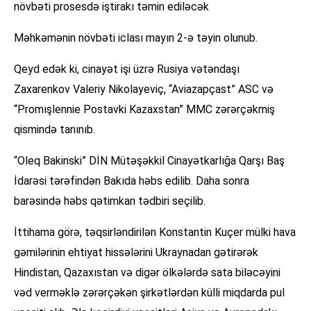
növbəti prosesdə iştirakı təmin ediləcək
Məhkəmənin növbəti iclası mayın 2-ə təyin olunub.
Qeyd edək ki, cinayət işi üzrə Rusiya vətəndaşı
Zaxarenkov Valeriy Nikolayeviç, “Aviazapçast” ASC və
“Promışlennie Postavki Kazaxstan” MMC zərərçəkmiş
qismində tanınıb.
“Oleq Bakinski” DİN Mütəşəkkil Cinayətkarlığa Qarşı Baş
İdarəsi tərəfindən Bakıda həbs edilib. Daha sonra
barəsində həbs qətimkan tədbiri seçilib.
İttihama görə, təqsirləndirilən Konstantin Kuçer mülki hava
gəmilərinin ehtiyat hissələrini Ukraynadan gətirərək
Hindistan, Qazaxıstan və digər ölkələrdə sata biləcəyini
vəd verməklə zərərçəkən şirkətlərdən külli miqdarda pul