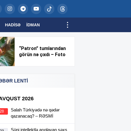
HADISƏ
İDMAN
“Patron” tumlarından
görün nə çıxdı – Foto
ƏBƏR LENTİ
 AVQUST 2026
Salah Türkiyədə nə qədər
:28
qazanacaq? – RƏSMİ
Süni intellektlə arıqlayan şəxs