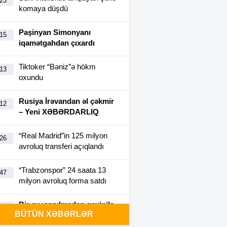
:23
komaya düşdü
Paşinyan Simonyanı
:15
iqamətgahdan çıxardı
Tiktoker “Bəniz”ə hökm
:13
oxundu
Rusiya İrəvandan əl çəkmir
:12
– Yeni XƏBƏRDARLIQ
“Real Madrid”in 125 milyon
:26
avroluq transferi açıqlandı
“Trabzonspor” 24 saata 13
:47
milyon avroluq forma satdı
Bir ay yuyulmadan geyinilə
:40
BÜTÜN XƏBƏRLƏR
bilən futbolka yaradıldı-
FOTO