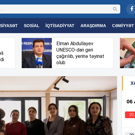
SIYASƏT
SOSIAL
İQTISADIYYAT
ARAŞDIRMA
CƏMIYYƏT
OGIYA
TƏHSIL
SAĞLAMLIQ
MARAQLI
TRIBUNA TV
Elman Abdullayev
UNESCO-dan geri
li
çağırılıb, yerinə təyinat
di
olub
X
06
20