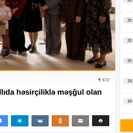
20
20
20
20
572
19
lıda həsirçiliklə məşğul olan
18
18