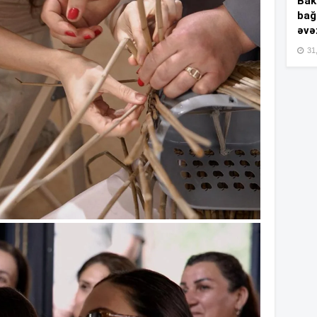
Bakı
bağ
əvə
15
31,
15
15
15
15