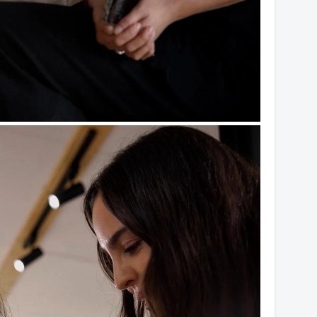
14
14
14
13
13
13