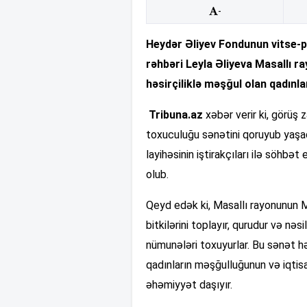
-
Heydər Əliyev Fondunun vitse-pre
rəhbəri Leyla Əliyeva Masallı 
həsirçiliklə məşğul olan qadınl
Tribuna.az
xəbər verir ki, görüş
toxuculuğu sənətini qoruyub yaşa
layihəsinin iştirakçıları ilə söhbət e
olub.
Qeyd edək ki, Masallı rayonunun 
bitkilərini toplayır, qurudur və nəs
nümunələri toxuyurlar. Bu sənət h
qadınların məşğulluğunun və iqti
əhəmiyyət daşıyır.