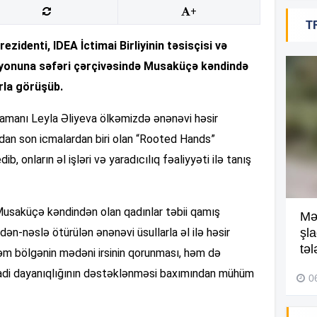
+
T
18
zidenti, IDEA İctimai Birliyinin təsisçisi və
rayonuna səfəri çərçivəsində Musaküçə kəndində
arla görüşüb.
18
 zamanı Leyla Əliyeva ölkəmizdə ənənəvi həsir
dan son icmalardan biri olan “Rooted Hands”
dib, onların əl işləri və yaradıcılıq fəaliyyəti ilə tanış
18
Musaküçə kəndindən olan qadınlar təbii qamış
Kompleksdə faciə: 2 yaşlı
Mə
17
ildən-nəslə ötürülən ənənəvi üsullarla əl ilə həsir
uşaq hovuzda boğuldu –
şl
Video
təl
əm bölgənin mədəni irsinin qorunması, həm də
sadi dayanıqlığının dəstəklənməsi baxımından mühüm
29 İyul 2026, 16:21
0
17