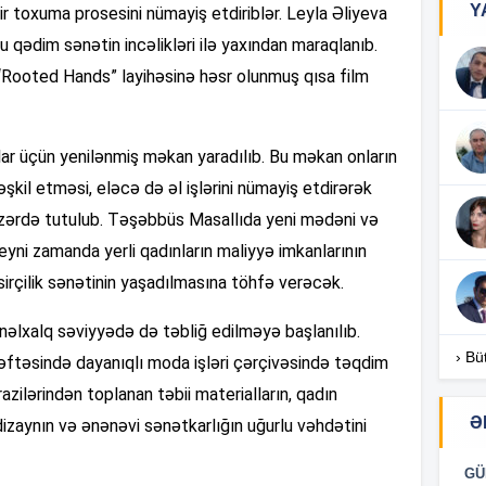
Y
r toxuma prosesini nümayiş etdiriblər. Leyla Əliyeva
bu qədim sənətin incəlikləri ilə yaxından maraqlanıb.
16
 “Rooted Hands” layihəsinə həsr olunmuş qısa film
16
lar üçün yenilənmiş məkan yaradılıb. Bu məkan onların
əşkil etməsi, eləcə də əl işlərini nümayiş etdirərək
əzərdə tutulub. Təşəbbüs Masallıda yeni mədəni və
16
yni zamanda yerli qadınların maliyyə imkanlarının
irçilik sənətinin yaşadılmasına töhfə verəcək.
nəlxalq səviyyədə də təbliğ edilməyə başlanılıb.
16
› Bü
əftəsində dayanıqlı moda işləri çərçivəsində təqdim
zilərindən toplanan təbii materialların, qadın
Ə
dizaynın və ənənəvi sənətkarlığın uğurlu vəhdətini
16
GÜ