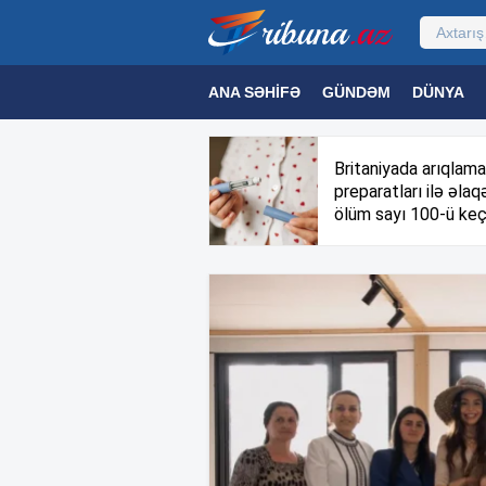
ANA SƏHIFƏ
GÜNDƏM
DÜNYA
MƏDƏNIYYƏT
MAQAZIN
TEXNOL
Britaniyada arıqlama
preparatları ilə əlaqə
ölüm sayı 100-ü keç