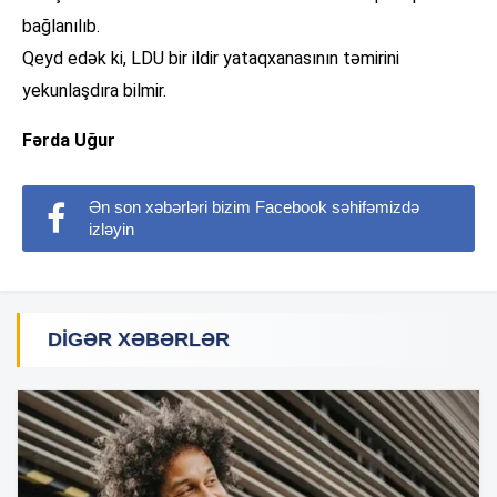
bağlanılıb.
Qeyd edək ki, LDU bir ildir yataqxanasının təmirini
yekunlaşdıra bilmir.
Fərda Uğur
Ən son xəbərləri bizim Facebook səhifəmizdə
izləyin
DIGƏR XƏBƏRLƏR