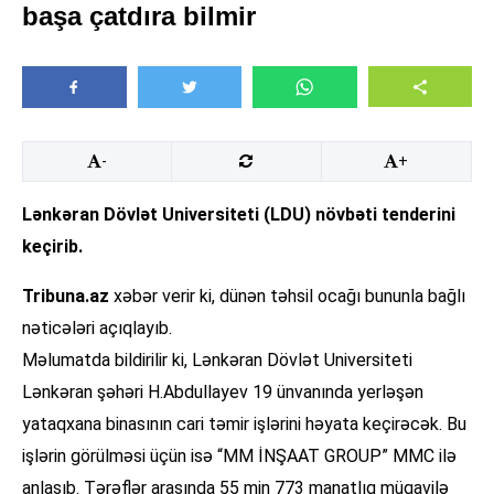
başa çatdıra bilmir
-
+
Lənkəran Dövlət Universiteti (LDU) növbəti tenderini
keçirib.
Tribuna.az
xəbər verir ki, dünən təhsil ocağı bununla bağlı
nəticələri açıqlayıb.
Məlumatda bildirilir ki, Lənkəran Dövlət Universiteti
Lənkəran şəhəri H.Abdullayev 19 ünvanında yerləşən
yataqxana binasının cari təmir işlərini həyata keçirəcək. Bu
işlərin görülməsi üçün isə “MM İNŞAAT GROUP” MMC ilə
anlaşıb. Tərəflər arasında 55 min 773 manatlıq müqavilə