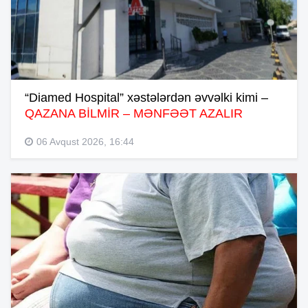
“Diamed Hospital” xəstələrdən əvvəlki kimi –
QAZANA BİLMİR – MƏNFƏƏT AZALIR
06 Avqust 2026, 16:44