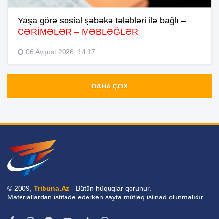
Yaşa görə sosial şəbəkə tələbləri ilə bağlı –
CƏRİMƏLƏR – MƏBLƏĞLƏR
06 Avqust 2026, 14:17
DAHA ÇOX
© 2009,
Tribuna.Az
- Bütün hüquqlar qorunur.
Materiallardan istifadə edərkən sayta mütləq istinad olunmalıdır.