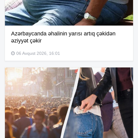
Azərbaycanda əhalinin yarısı artıq çəkidən
əziyyət çəkir
06 Avqust 2026, 16:01