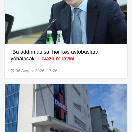
“Bu addım atılsa, hər kəs avtobuslara
yönələcək” –
Nazir müavini
06 Avqust 2026, 17:26