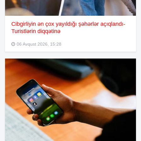
Cibgirliyin ən çox yayıldığı şəhərlər açıqlandı-
Turistlərin diqqətinə
06 Avqust 2026, 15:28