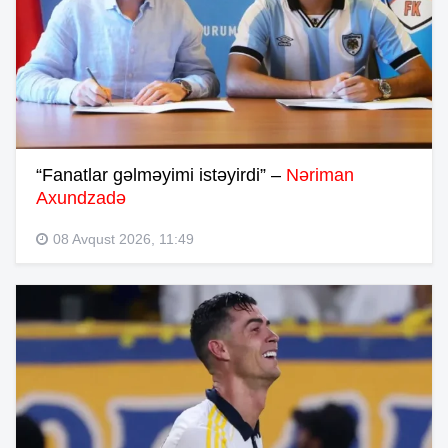
“Fanatlar gəlməyimi istəyirdi” –
Nəriman
Axundzadə
08 Avqust 2026, 11:49