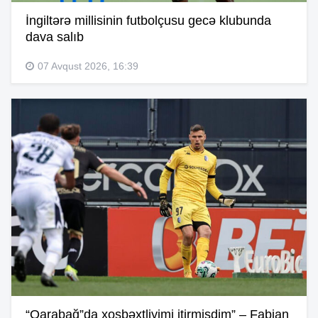
İngiltərə millisinin futbolçusu gecə klubunda
dava salıb
07 Avqust 2026, 16:39
“Qarabağ”da xoşbəxtliyimi itirmişdim” – Fabian