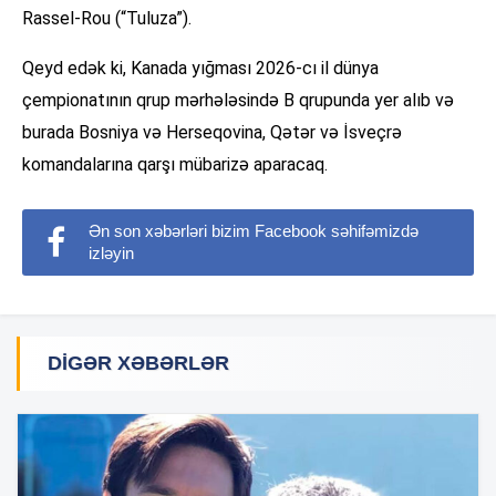
Rassel-Rou (“Tuluza”).
Qeyd edək ki, Kanada yığması 2026-cı il dünya
çempionatının qrup mərhələsində B qrupunda yer alıb və
burada Bosniya və Herseqovina, Qətər və İsveçrə
komandalarına qarşı mübarizə aparacaq.
Ən son xəbərləri bizim Facebook səhifəmizdə
izləyin
DIGƏR XƏBƏRLƏR