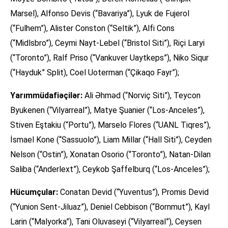
Marsel), Alfonso Devis (“Bavariya”), Lyuk de Fujerol
(“Fulhem”), Alister Conston (“Seltik”), Alfi Cons
(“Midlsbro”), Ceymi Nayt-Lebel (“Bristol Siti”), Riçi Laryi
(“Toronto”), Ralf Priso (“Vankuver Uaytkeps”), Niko Siqur
(“Hayduk” Split), Coel Uoterman (“Çikaqo Fayr”);
Yarımmüdafiəçilər:
Ali Əhməd (“Norviç Siti”), Teycon
Byukenen (“Vilyarreal”), Matye Şuanier (“Los-Anceles”),
Stiven Eştakiu (“Portu”), Marselo Flores (“UANL Tiqres”),
İsmael Kone (“Sassuolo”), Liam Millar (“Hall Siti”), Ceyden
Nelson (“Ostin”), Xonatan Osorio (“Toronto”), Natan-Dilan
Saliba (“Anderlext”), Ceykob Şaffelburq (“Los-Anceles”);
Hücumçular:
Conatan Devid (“Yuventus”), Promis Devid
(“Yunion Sent-Jiluaz”), Deniel Cebbison (“Bornmut”), Kayl
Larin (“Malyorka”), Tani Oluvaseyi (“Vilyarreal”), Ceysen