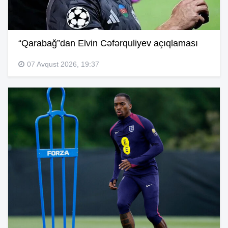
“Qarabağ”dan Elvin Cəfərquliyev açıqlaması
07 Avqust 2026, 19:37