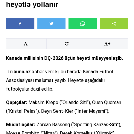
heyətlə yollanır
-
+
Kanada millisinin DÇ-2026 üçün heyəti müəyyənləşib.
Tribuna.az
xəbər verir ki, bu barədə Kanada Futbol
Assosiasiyası məlumat yayıb. Heyətə aşağıdakı
futbolçular daxil edilib:
Qapıçılar:
Maksim Krepo (“Orlando Siti”), Ouen Qudman
(“Kristal Pelas”), Deyn Sent-Kler (“İnter Mayami”);
Müdafiəçilər:
Zorxan Bassonq (“Sportinq Kanzas-Siti”),
Moyze Bombito (“Nitsa”), Derek Kornelius (“Olimpik”