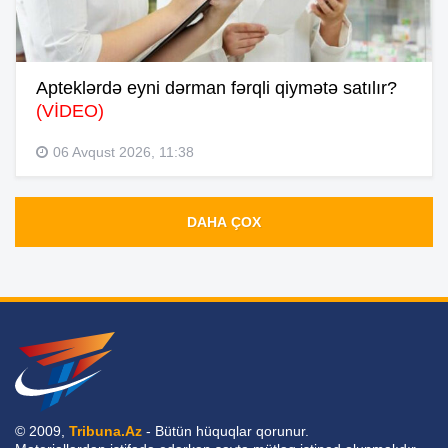
Apteklərdə eyni dərman fərqli qiymətə satılır?
(VİDEO)
06 Avqust 2026, 11:38
DAHA ÇOX
© 2009,
Tribuna.Az
- Bütün hüquqlar qorunur.