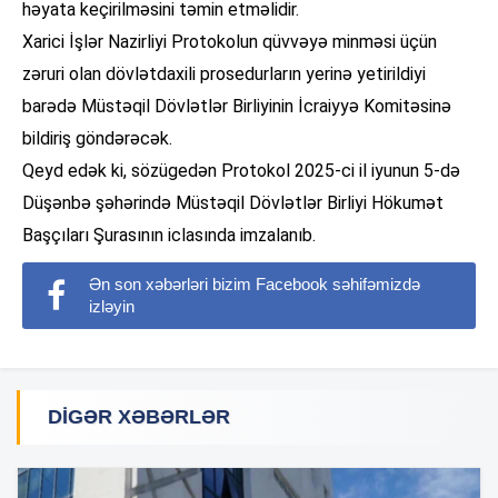
həyata keçirilməsini təmin etməlidir.
Xarici İşlər Nazirliyi Protokolun qüvvəyə minməsi üçün
zəruri olan dövlətdaxili prosedurların yerinə yetirildiyi
barədə Müstəqil Dövlətlər Birliyinin İcraiyyə Komitəsinə
bildiriş göndərəcək.
Qeyd edək ki, sözügedən Protokol 2025-ci il iyunun 5-də
Düşənbə şəhərində Müstəqil Dövlətlər Birliyi Hökumət
Başçıları Şurasının iclasında imzalanıb.
Ən son xəbərləri bizim Facebook səhifəmizdə
izləyin
DIGƏR XƏBƏRLƏR