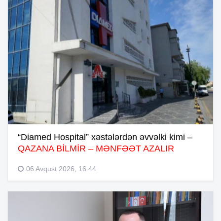
“Diamed Hospital” xəstələrdən əvvəlki kimi –
QAZANA BİLMİR – MƏNFƏƏT AZALIR
06 Avqust 2026, 16:44