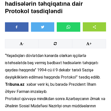
hadisələrin təhqiqatına dair
Protokol təsdiqləndi
-
+
“Yaşadıqları dövlətdən kənarda olarkən işçilərlə
istehsalatda baş vermiş bədbəxt hadisələrin təhqiqatı
qaydası haqqında” 1994-cü il 9 dekabr tarixli Sazişə
dəyişikliklərin edilməsi haqqında Protokol” təsdiq edilib.
Tribuna.az
xəbər verir ki, bu barədə Prezident İlham
Əliyev Fərman imzalayıb.
Protokol qüvvəyə mindikdən sonra Azərbaycanın Əmək və
Əhalinin Sosial Müdafiəsi Nazirliyi onun müddəalarının