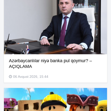
Azərbaycanlılar niyə banka pul qoymur? –
AÇIQLAMA
06 Avqust 2026, 15:44