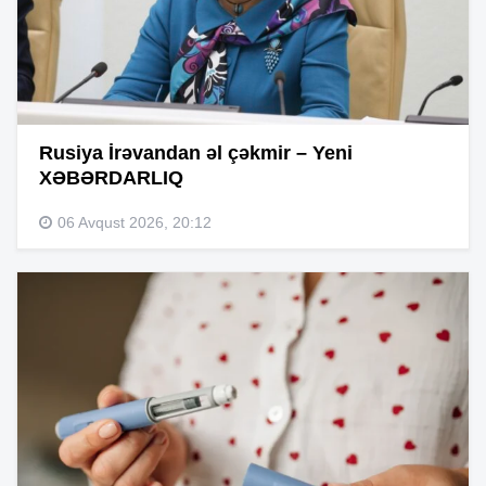
Rusiya İrəvandan əl çəkmir – Yeni
XƏBƏRDARLIQ
06 Avqust 2026, 20:12