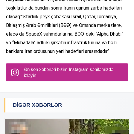
təşkilatlar da bundan sonra İranın qanuni zərbə hədəfləri
olacaq:”Starlink peyk şəbəkəsi İsrail, Qətər, İordaniya,
Birləşmiş Ərəb Əmirlikləri (BƏƏ) və Omanda mərkəzlərə,
eləcə də SpaceX səhmdarlarına, BƏƏ-dəki “Alpha Dhabi”
və “Mubadala” adlı iki şirkətin infrastrukturuna və bəzi
banklara İran ordusunun yeni hədəfləri arasındadır”.
Ən son xəbərləri bizim Instagram səhifəmizdə
izləyin
DIGƏR XƏBƏRLƏR