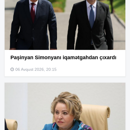
Paşinyan Simonyanı iqamətgahdan çıxardı
06 Avqust 2026, 20:15