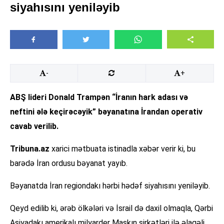
siyahısını yeniləyib
-
+
ABŞ lideri Donald Trampən “İranın hark adası və
neftini ələ keçirəcəyik” bəyanatına İrandan operativ
cavab verilib.
Tribuna.az
xarici mətbuata istinadla xəbər verir ki, bu
barədə İran ordusu bəyanat yayıb.
Bəyanatda İran regiondakı hərbi hədəf siyahısını yeniləyib.
Qeyd edilib ki, ərəb ölkələri və İsrail də daxil olmaqla, Qərbi
Asiyadakı amerikalı milyarder Maskın şirkətləri ilə əlaqəli