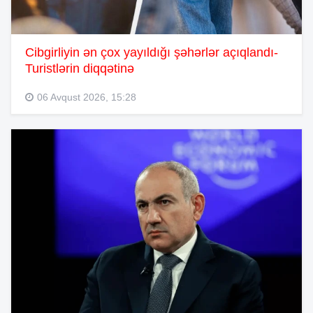
Cibgirliyin ən çox yayıldığı şəhərlər açıqlandı-
Turistlərin diqqətinə
06 Avqust 2026, 15:28