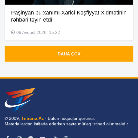
Paşinyan bu xanımı Xarici Kəşfiyyat Xidmətinin
rəhbəri təyin etdi
06 Avqust 2026, 15:22
DAHA ÇOX
© 2009,
Tribuna.Az
- Bütün hüquqlar qorunur.
Materiallardan istifadə edərkən sayta mütləq istinad olunmalıdır.