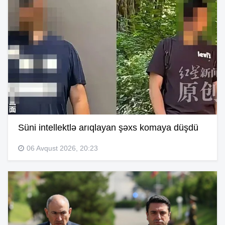
Süni intellektlə arıqlayan şəxs komaya düşdü
06 Avqust 2026, 20:23