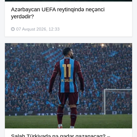
Azərbaycan UEFA reytinqində neçənci
yerdədir?
07 Avqust 2026, 12:33
Salah Türkiyədə nə qədər qazanacaq? –