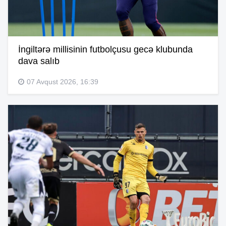
İngiltərə millisinin futbolçusu gecə klubunda
dava salıb
07 Avqust 2026, 16:39