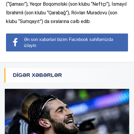
(“Şamaxı”), Yeqor Boqomolski (son klubu “Neftçi”), İsmayıl
İbrahimli (son klubu “Qarabağ”), Rövlan Muradovu (son
klubu “Sumqayıt”) da sıralarına cəlb edib.
Ən son xəbərləri bizim Facebook səhifəmizdə
izləyin
DIGƏR XƏBƏRLƏR