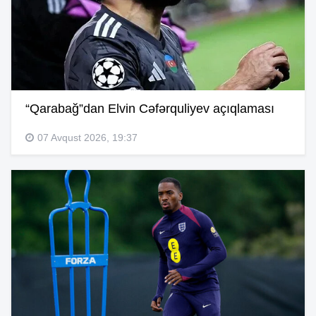
“Qarabağ”dan Elvin Cəfərquliyev açıqlaması
07 Avqust 2026, 19:37