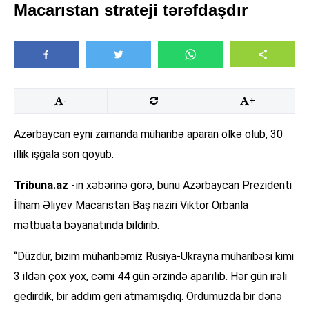
Macarıstan strateji tərəfdaşdır
-
+
Azərbaycan eyni zamanda müharibə aparan ölkə olub, 30
illik işğala son qoyub.
Tribuna.az
-ın xəbərinə görə, bunu Azərbaycan Prezidenti
İlham Əliyev Macarıstan Baş naziri Viktor Orbanla
mətbuata bəyanatında bildirib.
“Düzdür, bizim müharibəmiz Rusiya-Ukrayna müharibəsi kimi
3 ildən çox yox, cəmi 44 gün ərzində aparılıb. Hər gün irəli
gedirdik, bir addım geri atmamışdıq. Ordumuzda bir dənə