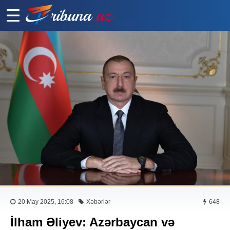
20 May 2025, 16:08
Xəbərlər
648
İlham Əliyev: Azərbaycan və