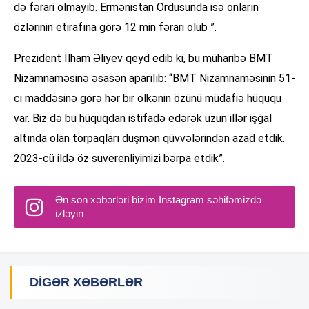
də fərari olmayıb. Ermənistan Ordusunda isə onların
özlərinin etirafına görə 12 min fərari olub ”.
Prezident İlham Əliyev qeyd edib ki, bu müharibə BMT
Nizamnaməsinə əsasən aparılıb: “BMT Nizamnaməsinin 51-
ci maddəsinə görə hər bir ölkənin özünü müdafiə hüququ
var. Biz də bu hüquqdan istifadə edərək uzun illər işğal
altında olan torpaqları düşmən qüvvələrindən azad etdik.
2023-cü ildə öz suverenliyimizi bərpa etdik”.
Ən son xəbərləri bizim Instagram səhifəmizdə
izləyin
DIGƏR XƏBƏRLƏR