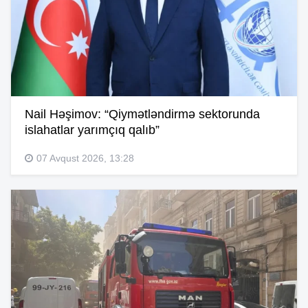
Nail Həşimov: “Qiymətləndirmə sektorunda
islahatlar yarımçıq qalıb”
07 Avqust 2026, 13:28