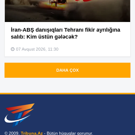
İran-ABŞ danışıqları Tehranı fikir ayrılığına
salıb: Kim üstün gələcək?
07 Avqust 2026, 11:30
DAHA ÇOX
© 2009,
Tribuna.Az
- Bütün hüquqlar qorunur.