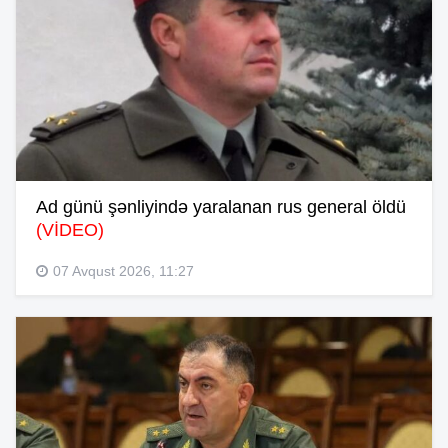
Ad günü şənliyində yaralanan rus general öldü
(VİDEO)
07 Avqust 2026, 11:27