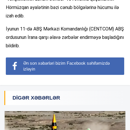
Hörmüzqan əyalətinin bəzi cənub bölgələrinə hücumu ilə
izah edib.
İyunun 11-də ABŞ Mərkəzi Komandanlığı (CENTCOM) ABŞ
ordusunun İrana qarşı əlavə zərbələr endirməyə başladığını
bildirib.
Ən son xəbərləri bizim Facebook səhifəmizdə
izləyin
DIGƏR XƏBƏRLƏR