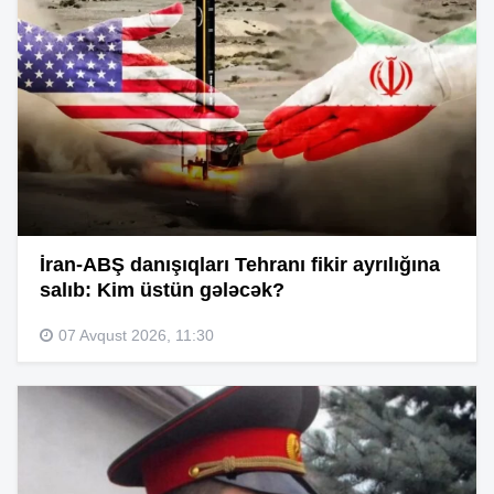
İran-ABŞ danışıqları Tehranı fikir ayrılığına
salıb: Kim üstün gələcək?
07 Avqust 2026, 11:30