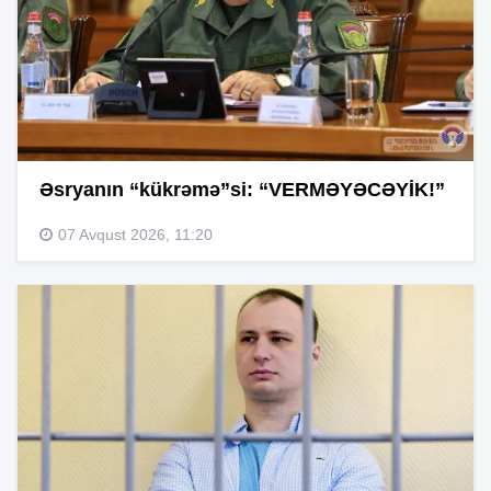
Əsryanın “kükrəmə”si: “VERMƏYƏCƏYİK!”
07 Avqust 2026, 11:20