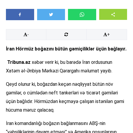
-
+
İran Hörmüz boğazını bütün gəmiçiliklər üçün bağlayır.
Tribuna.az
xəbər verir ki, bu barədə İran ordusunun
Xatəm əl-Ənbiya Mərkəzi Qərargahı məlumat yayıb.
Qeyd olunur ki, boğazdan keçən nəqliyyat bütün növ
gəmilər, o cümlədən neft tankerləri və ticarət gəmiləri
üçün bağlıdır. Hörmüzdən keçməyə çalışan istənilən gəmi
hücuma məruz qalacaq.
İran komandanlığı boğazın bağlanmasını ABŞ-nin
“vəhşiliklərinin davam etməsi” və Amerika qoşunlarının