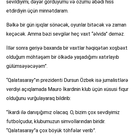
sevildiyimi, dəyər gördüyümü və özümü əbədi hiss
etdirdiyin üçün minnətdaram.
Bəlkə bir gün işıqlar sönəcək, oyunlar bitəcək və zaman
keçəcək. Amma bəzi sevgilər heç vaxt “əlvida” deməz.
İllər sonra geriyə baxanda bir vaxtlar həqiqətən xoşbəxt
olduğum möhtəşəm bir ölkədə yaşadığımı xatırlayıb
gülümsəyəcəyəm”.
“Qalatasaray”ın prezidenti Dursun Özbek isə jurnalistlərə
verdiyi açıqlamada Mauro İkardinin klub üçün xüsusi fiqur
olduğunu vurğulayaraq bildirib:
“İkardi ilə danışığımız olacaq. O, bizim çox sevdiyimiz
futbolçudur, klubumuzun simvollarından biridir.
“Qalatasaray”a çox böyük töhfələr verib”.