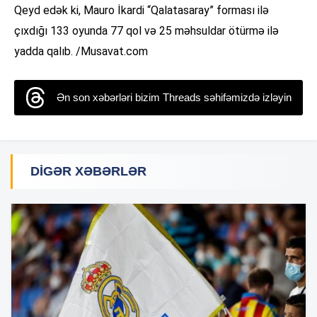
Qeyd edək ki, Mauro İkardi “Qalatasaray” forması ilə
çıxdığı 133 oyunda 77 qol və 25 məhsuldar ötürmə ilə
yadda qalıb. /Musavat.com
Ən son xəbərləri bizim Threads səhifəmizdə izləyin
DIGƏR XƏBƏRLƏR