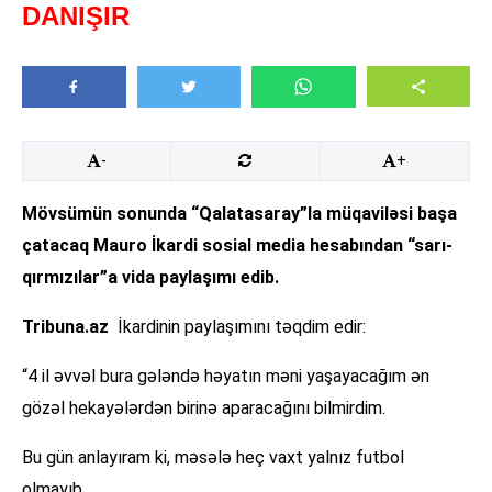
DANIŞIR
-
+
Mövsümün sonunda “Qalatasaray”la müqaviləsi başa
çatacaq Mauro İkardi sosial media hesabından “sarı-
qırmızılar”a vida paylaşımı edib.
Tribuna.az
İkardinin paylaşımını təqdim edir:
“4 il əvvəl bura gələndə həyatın məni yaşayacağım ən
gözəl hekayələrdən birinə aparacağını bilmirdim.
Bu gün anlayıram ki, məsələ heç vaxt yalnız futbol
olmayıb.