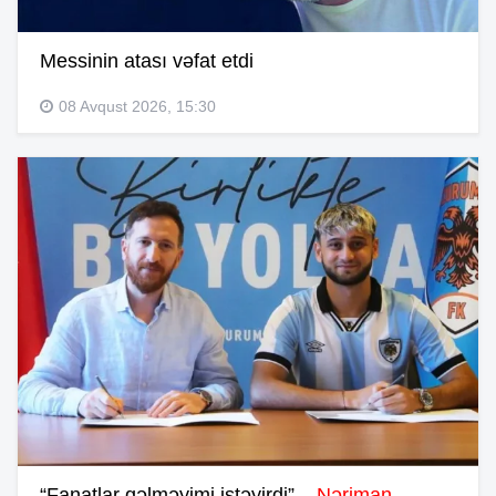
Messinin atası vəfat etdi
08 Avqust 2026, 15:30
“Fanatlar gəlməyimi istəyirdi” –
Nəriman