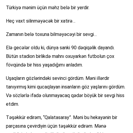
Türkiyə mənim üçün məhz belə bir yerdir.
Heç vaxt silinməyəcək bir xatirə…
Zamanın belə toxuna bilməyəcəyi bir sevgi…
Elə gecələr oldu ki, dünya sanki 90 dəqiqəlik dayandı.
Bütün stadion birlikdə mahnı oxuyarkən futbolun çox
fövqündə bir hiss yaşadığımı anladım.
Uşaqların gözlərindəki sevinci gördüm. Məni illərdir
tanıyırmış kimi qucaqlayan insanların göz yaşlarını gördüm.
Və sözlərlə ifadə olunmayacaq qədər böyük bir sevgi hiss
etdim.
Təşəkkür edirəm, “Qalatasaray”. Məni bu hekayənin bir
parçasına çevirdiyin üçün təşəkkür edirəm. Mənə