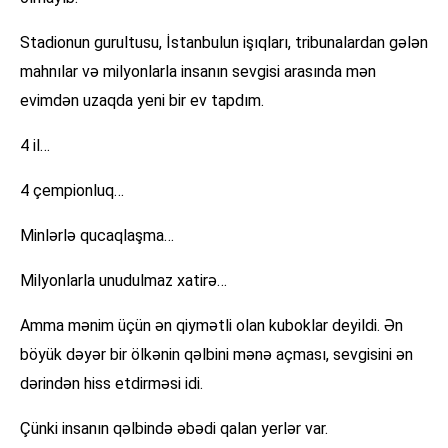
Stadionun gurultusu, İstanbulun işıqları, tribunalardan gələn
mahnılar və milyonlarla insanın sevgisi arasında mən
evimdən uzaqda yeni bir ev tapdım.
4 il…
4 çempionluq…
Minlərlə qucaqlaşma…
Milyonlarla unudulmaz xatirə…
Amma mənim üçün ən qiymətli olan kuboklar deyildi. Ən
böyük dəyər bir ölkənin qəlbini mənə açması, sevgisini ən
dərindən hiss etdirməsi idi.
Çünki insanın qəlbində əbədi qalan yerlər var.