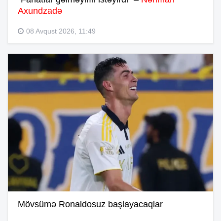
Axundzadə
08 Avqust 2026, 11:49
Mövsümə Ronaldosuz başlayacaqlar