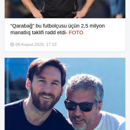
“Qarabağ” bu futbolçusu üçün 2,5 milyon
manatlıq təklifi rədd etdi-
FOTO
08 Avqust 2026, 17:13