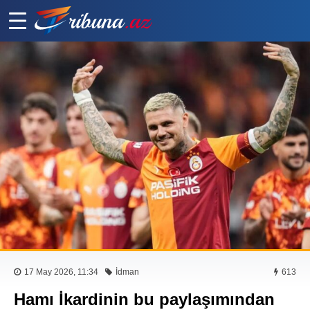
17 May 2026, 11:34
İdman
613
Hamı İkardinin bu paylaşımından