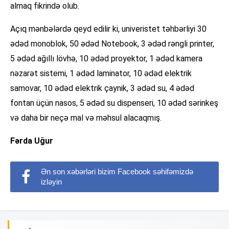
almaq fikrində olub.
Açıq mənbələrdə qeyd edilir ki, univeristet təhbərliyi 30
ədəd monoblok, 50 ədəd Notebook, 3 ədəd rəngli printer,
5 ədəd ağıllı lövhə, 10 ədəd proyektor, 1 ədəd kamera
nəzarət sistemi, 1 ədəd laminator, 10 ədəd elektrik
samovar, 10 ədəd elektrik çaynik, 3 ədəd su, 4 ədəd
fontan üçün nasos, 5 ədəd su dispenseri, 10 ədəd sərinkeş
və daha bir neçə mal və məhsul alacaqmış.
Fərda Uğur
Ən son xəbərləri bizim Facebook səhifəmizdə
izləyin