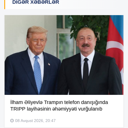
DIGƏR XƏBƏRLƏR
İlham Əliyevlə Trampın telefon danışığında
TRIPP layihəsinin əhəmiyyəti vurğulanıb
08 Avqust 2026, 20:47