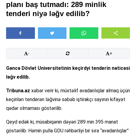
planı baş tutmadı: 289 minlik
tenderi niyə ləğv edilib?
-
+
Gəncə Dövlət Universitetinin keçirdyi tenderin nəticəsi
ləğv edilib.
Tribuna.az
xəbər verir ki, müxtəlif avadanlıqlar almaq üçün
keçirilən tenderən ləğvinə səbəb iştirakçı sayının kifayət
qədər olmaması göstərilib.
Qeyd edək ki, müsabiqənin dəyəri 289 min 395 manat
göstərilib. Həmin pulla GDU rəhbərliyi bir sıra “avadanlıqlar”