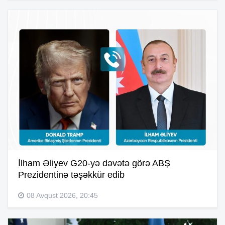
İlham Əliyev G20-yə dəvətə görə ABŞ
Prezidentinə təşəkkür edib
08 Avqust 2026, 20:45