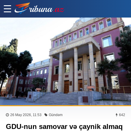
26 May 2026, 11:53
Gündəm
642
GDU-nun samovar və çaynik almaq