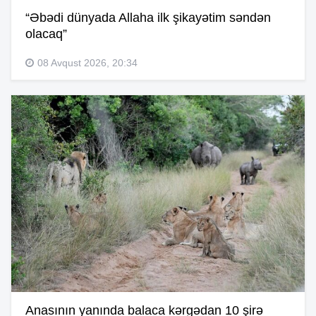
“Əbədi dünyada Allaha ilk şikayətim səndən
olacaq”
08 Avqust 2026, 20:34
Anasının yanında balaca kərgədan 10 şirə