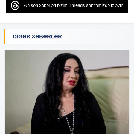
Ən son xəbərləri bizim Threads səhifəmizdə izləyin
DIGƏR XƏBƏRLƏR