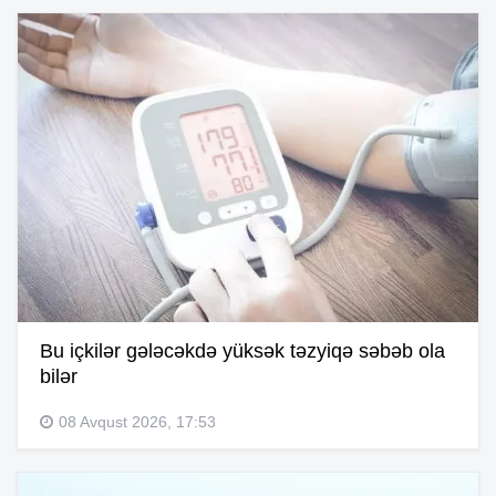
Bu içkilər gələcəkdə yüksək təzyiqə səbəb ola
bilər
08 Avqust 2026, 17:53