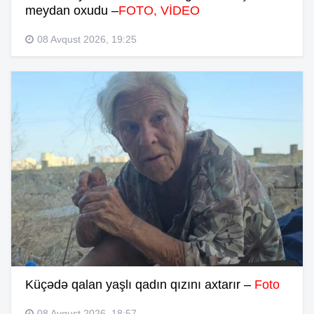
meydan oxudu –
FOTO, VİDEO
08 Avqust 2026, 19:25
Küçədə qalan yaşlı qadın qızını axtarır –
Foto
08 Avqust 2026, 18:57