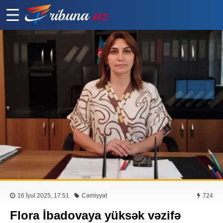
16 İyul 2025, 17:51
Cəmiyyət
724
Flora İbadovaya yüksək vəzifə