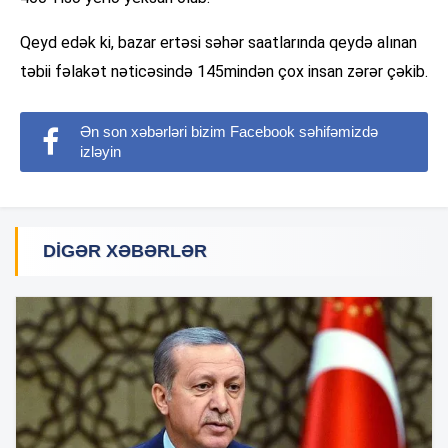
Qeyd edək ki, bazar ertəsi səhər saatlarında qeydə alınan
təbii fəlakət nəticəsində 145mindən çox insan zərər çəkib.
Ən son xəbərləri bizim Facebook səhifəmizdə
izləyin
DIGƏR XƏBƏRLƏR