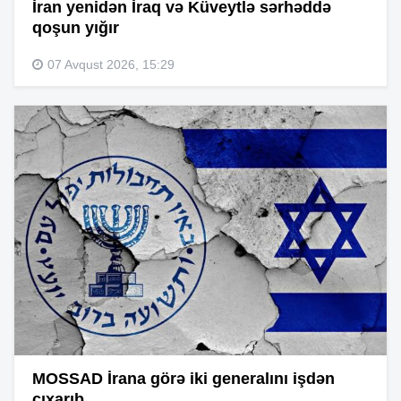
İran yenidən İraq və Küveytlə sərhəddə
qoşun yığır
07 Avqust 2026, 15:29
MOSSAD İrana görə iki generalını işdən
çıxarıb