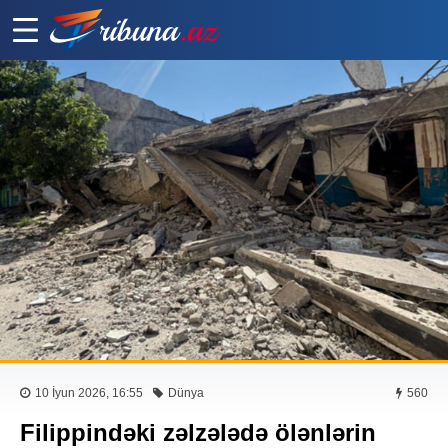
10 İyun 2026, 16:55
Dünya
560
Filippindəki zəlzələdə ölənlərin