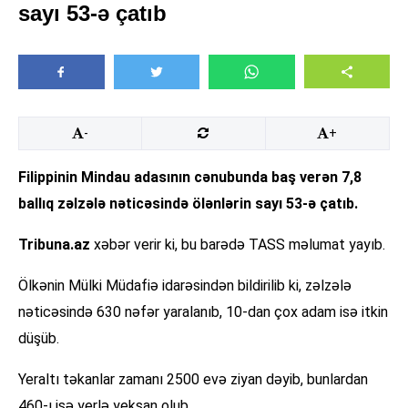
sayı 53-ə çatıb
-
+
Filippinin Mindau adasının cənubunda baş verən 7,8
ballıq zəlzələ nəticəsində ölənlərin sayı 53-ə çatıb.
Tribuna.az
xəbər verir ki, bu barədə TASS məlumat yayıb.
Ölkənin Mülki Müdafiə idarəsindən bildirilib ki, zəlzələ
nəticəsində 630 nəfər yaralanıb, 10-dan çox adam isə itkin
düşüb.
Yeraltı təkanlar zamanı 2500 evə ziyan dəyib, bunlardan
460-ı isə yerlə yeksan olub.