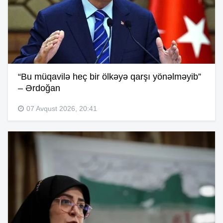
“Bu müqavilə heç bir ölkəyə qarşı yönəlməyib”
– Ərdoğan
07 Avqust 2026, 20:41