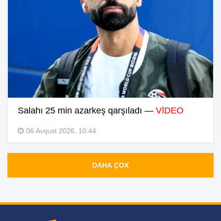
Salahı 25 min azarkeş qarşıladı —
VİDEO
06 Avqust 2026, 10:44
DAHA ÇOX