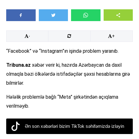
-
+
“Facebook” və “Instagram”ın işində problem yaranıb.
Tribuna.az
xəbər verir ki, hazırda Azərbaycan da daxil
olmaqla bəzi ölkələrdə istifadəçilər şəxsi hesablarına girə
bilmirlər.
Hələlik problemlə bağlı “Meta” şirkətindən açıqlama
verilməyib.
Ən son xəbərləri bizim TikTok səhifəmizdə izləyin