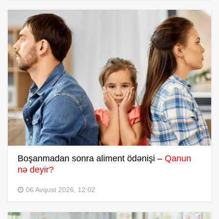
Boşanmadan sonra aliment ödənişi –
Qanun
nə deyir?
06 Avqust 2026, 12:02