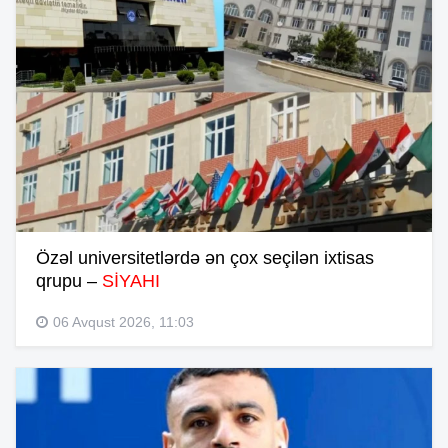
Özəl universitetlərdə ən çox seçilən ixtisas
qrupu –
SİYAHI
06 Avqust 2026, 11:03