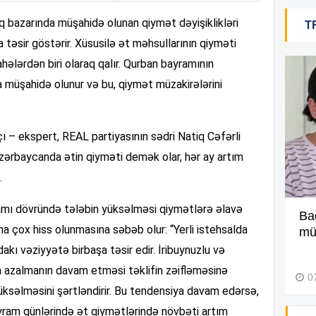
 bazarında müşahidə olunan qiymət dəyişiklikləri
T
13
a təsir göstərir. Xüsusilə ət məhsullarının qiyməti
sahələrdən biri olaraq qalır. Qurban bayramının
13
 müşahidə olunur və bu, qiymət müzakirələrini
13
dçı – ekspert, REAL partiyasının sədri Natiq Cəfərli
ərbaycanda ətin qiyməti demək olar, hər ay artım
13
.
amı dövründə tələbin yüksəlməsi qiymətlərə əlavə
“Üç ildə ümumilikdə 16 dəfə
Ba
13
ha çox hiss olunmasına səbəb olur: “Yerli istehsalda
səfər etmişəm” –
Video
müə
kı vəziyyətə birbaşa təsir edir. İribuynuzlu və
01 Avqust 2026, 12:52
13
a azalmanın davam etməsi təklifin zəifləməsinə
0
 yüksəlməsini şərtləndirir. Bu tendensiya davam edərsə,
ram günlərində ət qiymətlərində növbəti artım
13