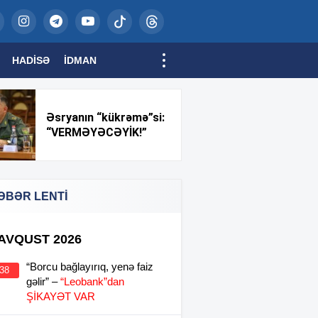
HADISƏ
İDMAN
Əsryanın “kükrəmə”si:
“VERMƏYƏCƏYİK!”
ƏBƏR LENTİ
 AVQUST 2026
“Borcu bağlayırıq, yenə faiz
:38
gəlir” –
“Leobank”dan
ŞİKAYƏT VAR