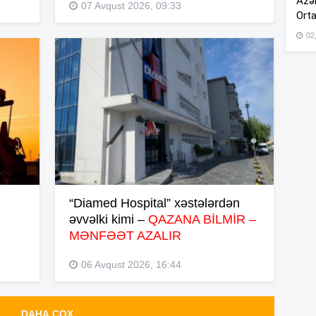
Azər
12
07 Avqust 2026, 09:33
Orta
02
12
12
12
“Diamed Hospital” xəstələrdən
12
əvvəlki kimi –
QAZANA BİLMİR –
MƏNFƏƏT AZALIR
12
06 Avqust 2026, 16:44
DAHA ÇOX