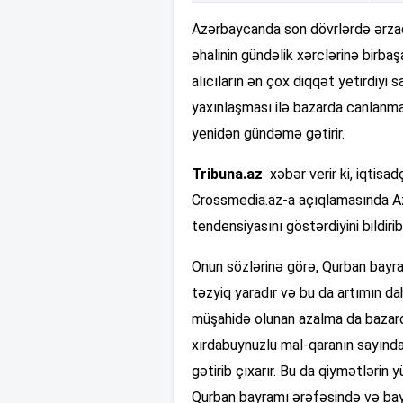
Azərbaycanda son dövrlərdə ərzaq
əhalinin gündəlik xərclərinə birbaş
alıcıların ən çox diqqət yetirdiyi 
yaxınlaşması ilə bazarda canlanma
yenidən gündəmə gətirir.
Tribuna.az
xəbər verir ki, iqtisa
Crossmedia.az-a açıqlamasında Az
tendensiyasını göstərdiyini bildirib
Onun sözlərinə görə, Qurban bayr
təzyiq yaradır və bu da artımın da
müşahidə olunan azalma da bazarda
xırdabuynuzlu mal-qaranın sayınd
gətirib çıxarır. Bu da qiymətlərin
Qurban bayramı ərəfəsində və bay