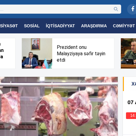
SIYASƏT
SOSIAL
İQTISADIYYAT
ARAŞDIRMA
CƏMIYYƏT
OGIYA
TƏHSIL
SAĞLAMLIQ
MARAQLI
TRIBUNA TV
h
Prezident onu
an
Malayziyaya səfir təyin
da
etdi
X
07
14