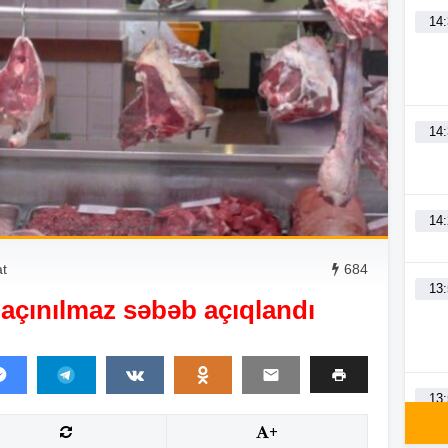
14
14
14
at
684
13
açınılmaz səbəb açıqlandı
13
+