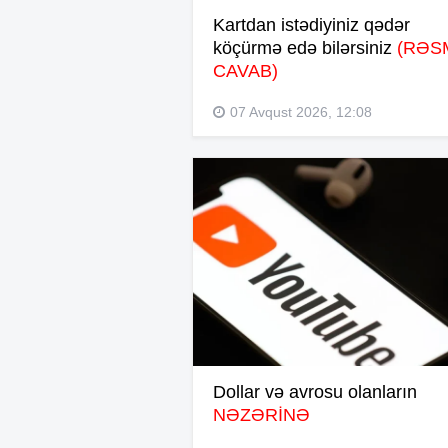
Kartdan istədiyiniz qədər
köçürmə edə bilərsiniz
(RƏS
CAVAB)
07 Avqust 2026, 12:08
Dollar və avrosu olanların
NƏZƏRİNƏ