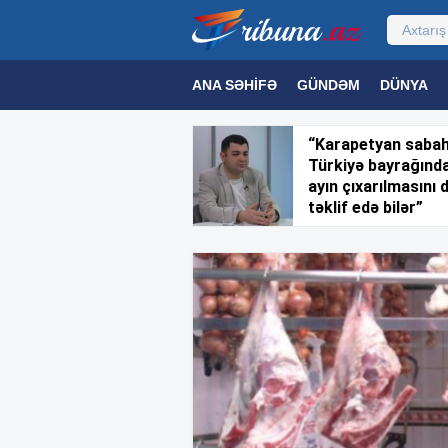
ANA SƏHIFƏ
GÜNDƏM
DÜNYA
MƏDƏNIYYƏT
MAQAZIN
TEXNOL
“Karapetyan saba
Türkiyə bayrağınd
ayın çıxarılmasını 
təklif edə bilər”