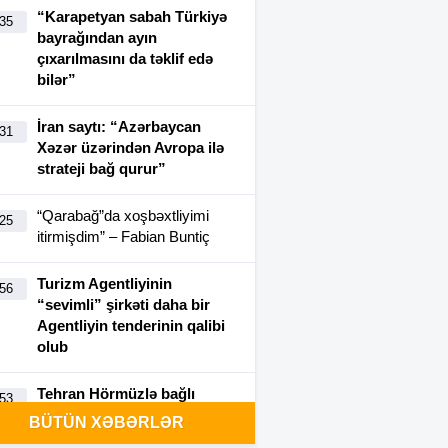
“Karapetyan sabah Türkiyə
:35
bayrağından ayın
çıxarılmasını da təklif edə
bilər”
İran saytı: “Azərbaycan
:31
Xəzər üzərindən Avropa ilə
strateji bağ qurur”
“Qarabağ”da xoşbəxtliyimi
:25
itirmişdim” – Fabian Buntiç
Turizm Agentliyinin
:56
“sevimli” şirkəti daha bir
Agentliyin tenderinin qalibi
olub
Tehran Hörmüzlə bağlı
:53
şərtlərini açıqladı: Nələr
BÜTÜN XƏBƏRLƏR
var?