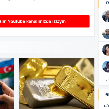
Y
13
izim Youtube kanalımızda izləyin
13
13
13
› Bü
13
Ə
13
GÜ