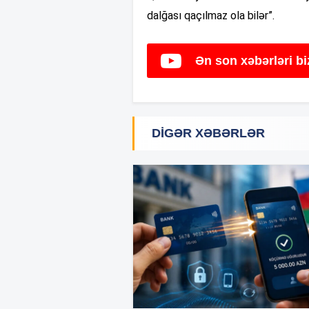
dalğası qaçılmaz ola bilər”.
Ən son xəbərləri b
DIGƏR XƏBƏRLƏR