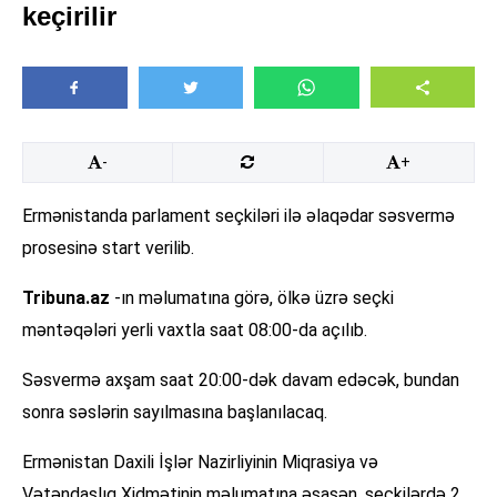
keçirilir
-
+
Ermənistanda parlament seçkiləri ilə əlaqədar səsvermə
prosesinə start verilib.
Tribuna.az
-ın məlumatına görə, ölkə üzrə seçki
məntəqələri yerli vaxtla saat 08:00-da açılıb.
Səsvermə axşam saat 20:00-dək davam edəcək, bundan
sonra səslərin sayılmasına başlanılacaq.
Ermənistan Daxili İşlər Nazirliyinin Miqrasiya və
Vətəndaşlıq Xidmətinin məlumatına əsasən, seçkilərdə 2