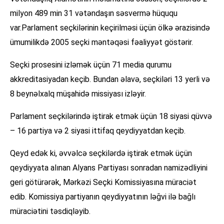
milyon 489 min 31 vətəndaşın səsvermə hüququ
var.Parlament seçkilərinin keçirilməsi üçün ölkə ərazisində
ümumilikdə 2005 seçki məntəqəsi fəaliyyət göstərir.
Seçki prosesini izləmək üçün 71 media qurumu
akkreditasiyadan keçib. Bundan əlavə, seçkiləri 13 yerli və
8 beynəlxalq müşahidə missiyası izləyir.
Parlament seçkilərində iştirak etmək üçün 18 siyasi qüvvə
– 16 partiya və 2 siyasi ittifaq qeydiyyatdan keçib.
Qeyd edək ki, əvvəlcə seçkilərdə iştirak etmək üçün
qeydiyyata alınan Alyans Partiyası sonradan namizədliyini
geri götürərək, Mərkəzi Seçki Komissiyasına müraciət
edib. Komissiya partiyanın qeydiyyatının ləğvi ilə bağlı
müraciətini təsdiqləyib.