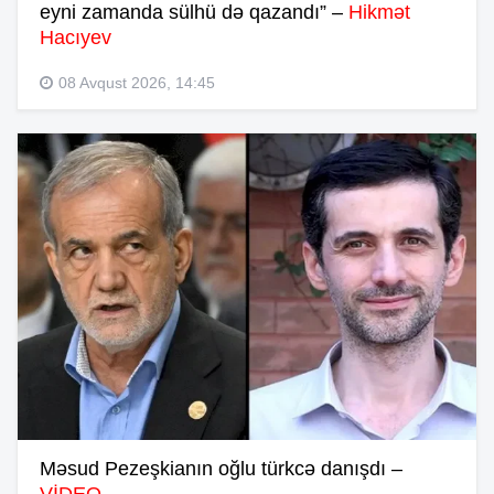
eyni zamanda sülhü də qazandı” –
Hikmət
Hacıyev
08 Avqust 2026, 14:45
Məsud Pezeşkianın oğlu türkcə danışdı –