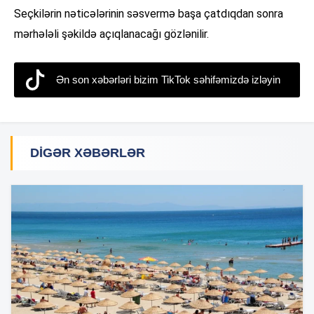
Seçkilərin nəticələrinin səsvermə başa çatdıqdan sonra
mərhələli şəkildə açıqlanacağı gözlənilir.
Ən son xəbərləri bizim TikTok səhifəmizdə izləyin
DIGƏR XƏBƏRLƏR