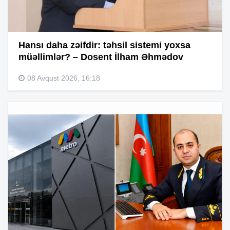
Hansı daha zəifdir: təhsil sistemi yoxsa
müəllimlər? – Dosent İlham Əhmədov
08 Avqust 2026, 16:18