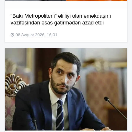
“Bakı Metropoliteni” əlilliyi olan əməkdaşını
vəzifəsindən əsas gətirmədən azad etdi
08 Avqust 2026, 16:01