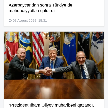
Azərbaycandan sonra Türkiyə də
məhdudiyyətləri qaldırdı
08 Avqust 2026, 15:31
“Prezident İlham Əliyev müharibəni qazandı,