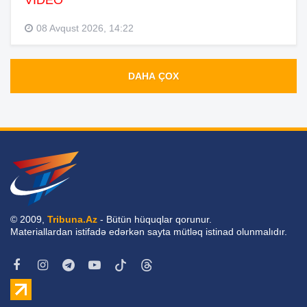
VİDEO
08 Avqust 2026, 14:22
DAHA ÇOX
© 2009,
Tribuna.Az
- Bütün hüquqlar qorunur.
Materiallardan istifadə edərkən sayta mütləq istinad olunmalıdır.