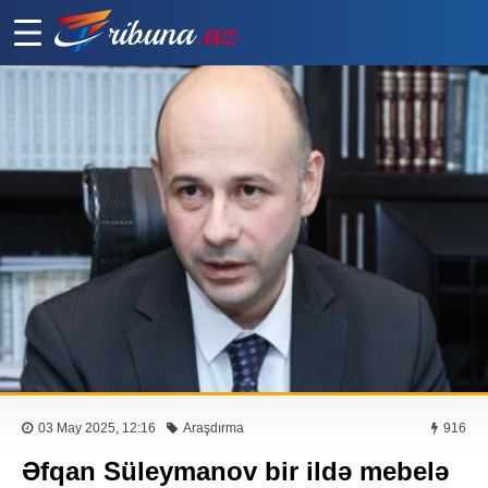
03 May 2025, 12:16
Araşdırma
916
Əfqan Süleymanov bir ildə mebelə