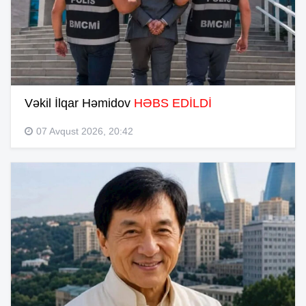
Vəkil İlqar Həmidov
HƏBS EDİLDİ
07 Avqust 2026, 20:42