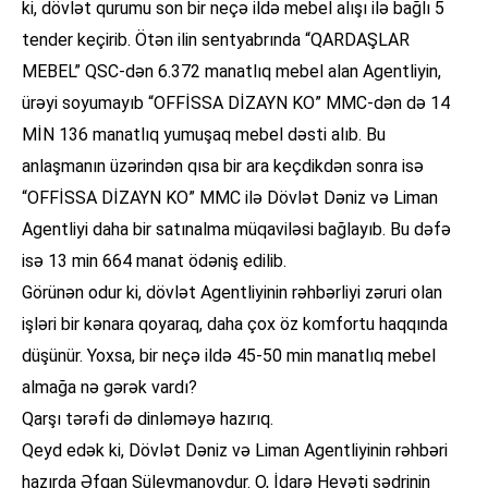
ki, dövlət qurumu son bir neçə ildə mebel alışı ilə bağlı 5
tender keçirib. Ötən ilin sentyabrında “QARDAŞLAR
MEBEL” QSC-dən 6.372 manatlıq mebel alan Agentliyin,
ürəyi soyumayıb “OFFİSSA DİZAYN KO” MMC-dən də 14
MİN 136 manatlıq yumuşaq mebel dəsti alıb. Bu
anlaşmanın üzərindən qısa bir ara keçdikdən sonra isə
“OFFİSSA DİZAYN KO” MMC ilə Dövlət Dəniz və Liman
Agentliyi daha bir satınalma müqaviləsi bağlayıb. Bu dəfə
isə 13 min 664 manat ödəniş edilib.
Görünən odur ki, dövlət Agentliyinin rəhbərliyi zəruri olan
işləri bir kənara qoyaraq, daha çox öz komfortu haqqında
düşünür. Yoxsa, bir neçə ildə 45-50 min manatlıq mebel
almağa nə gərək vardı?
Qarşı tərəfi də dinləməyə hazırıq.
Qeyd edək ki, Dövlət Dəniz və Liman Agentliyinin rəhbəri
hazırda Əfqan Süleymanovdur. O, İdarə Heyəti sədrinin