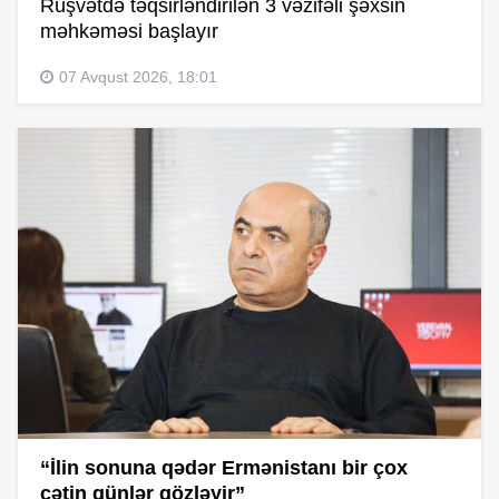
Rüşvətdə təqsirləndirilən 3 vəzifəli şəxsin
məhkəməsi başlayır
07 Avqust 2026, 18:01
“İlin sonuna qədər Ermənistanı bir çox
çətin günlər gözləyir”