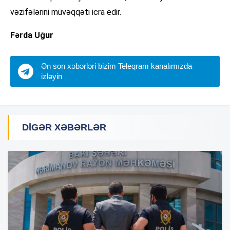
vəzifələrini müvəqqəti icra edir.
Fərda Uğur
Ən son xəbərləri bizim Teleqram kanalımızda
izləyin
DIGƏR XƏBƏRLƏR