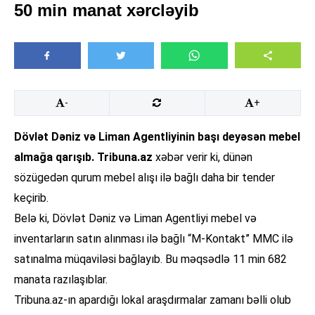
50 min manat xərcləyib
-
+
Dövlət Dəniz və Liman Agentliyinin başı deyəsən mebel
almağa qarışıb.
Tribuna.az
xəbər verir ki, dünən
sözügedən qurum mebel alışı ilə bağlı daha bir tender
keçirib.
Belə ki, Dövlət Dəniz və Liman Agentliyi mebel və
inventarların satın alınması ilə bağlı “M-Kontakt” MMC ilə
satınalma müqaviləsi bağlayıb. Bu məqsədlə 11 min 682
manata razılaşıblar.
Tribuna.az-ın apardığı lokal araşdırmalar zamanı bəlli olub