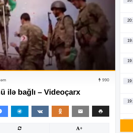
20
20
19
19
dəm
990
19
ilə bağlı – Videoçarx
19
19
+