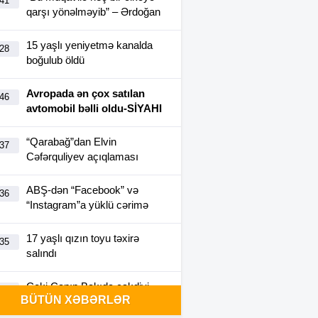
:41
qarşı yönəlməyib” – Ərdoğan
15 yaşlı yeniyetmə kanalda
:28
boğulub öldü
Avropada ən çox satılan
:46
avtomobil bəlli oldu-SİYAHI
“Qarabağ”dan Elvin
:37
Cəfərquliyev açıqlaması
ABŞ-dən “Facebook” və
:36
“Instagram”a yüklü cərimə
17 yaşlı qızın toyu təxirə
:35
salındı
Ceki Çanın Bakıda çəkdiyi
:25
BÜTÜN XƏBƏRLƏR
filmə görə Azərbaycan 1
milyon dollar ödəyə bilər?