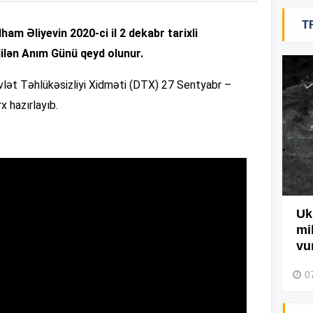
T
am Əliyevin 2020-ci il 2 dekabr tarixli
19
ilən Anım Günü qeyd olunur.
18
Dövlət Təhlükəsizliyi Xidməti (DTX) 27 Sentyabr –
x hazırlayıb.
18
17
Ağdamda yanğını bu şəxs
Uk
törədibmiş – Video
mi
17
vu
04 Avqust 2026, 09:45
0
17