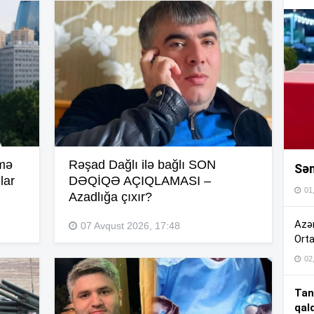
16
16
16
lmə
Rəşad Dağlı ilə bağlı SON
Sən
16
lar
DƏQİQƏ AÇIQLAMASI –
01
Azadlığa çıxır?
16
Azər
07 Avqust 2026, 17:48
Orta
02
15
Tan
qal
15