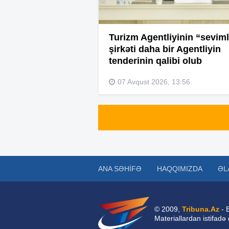
Turizm Agentliyinin “seviml
şirkəti daha bir Agentliyin
tenderinin qalibi olub
07 Avqust 2026, 13:56
ANA SƏHIFƏ
HAQQIMIZDA
ƏL
© 2009,
Tribuna.Az
- 
Materiallardan istifadə