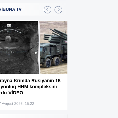
RİBUNA TV
Bakıda 2,5 milyon manata
:01
şadlıq sarayı satılır
Sərdar Ortaç xəstəxanaya
:22
yerləşdirilib?
Rüşvətdə təqsirləndirilən 3
:01
vəzifəli şəxsin məhkəməsi
başlayır
“Həyat yoldaşın istəmirsə,
:59
oxuma, nə məcburdur”
rayna Krımda Rusiyanın 15
Bağlanan universit
lyonluq HHM kompleksini
müəllimləri narazıd
Kiberpolis əməliyyat keçirdi:
:54
rdu-VİDEO
Xarici saytları ələ keçirən
şəxslər tutuldu (VİDEO)
7 Avqust 2026, 15:22
07 Avqust 2026, 13:4
Prokurorluq həbs edilən rəislə
:52
bağlı məlumat yaydı