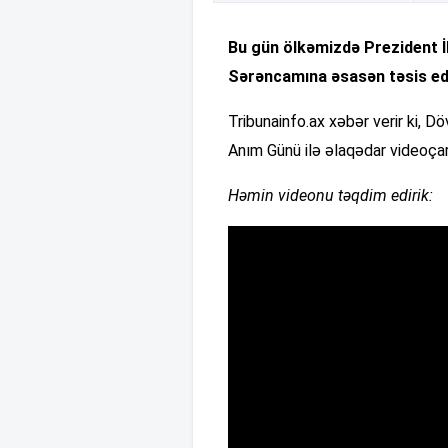
Bu gün ölkəmizdə Prezident İlh
Sərəncamına əsasən təsis ed
Tribunainfo.ax xəbər verir ki, 
Anım Günü ilə əlaqədar videoçar
Həmin videonu təqdim edirik: