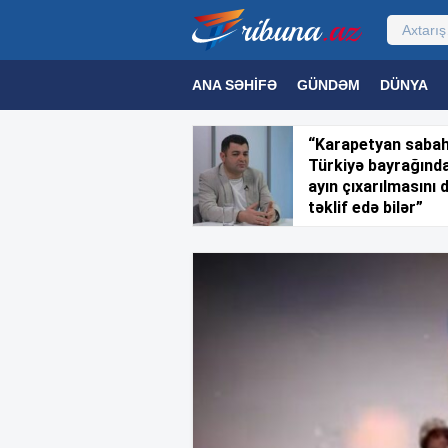
ANA SƏHIFƏ
GÜNDƏM
DÜNYA
MƏDƏNIYYƏT
MAQAZIN
TEXNOL
“Karapetyan saba
Türkiyə bayrağınd
ayın çıxarılmasını 
təklif edə bilər”