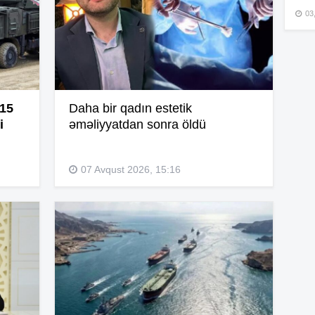
03
15
15
 15
Daha bir qadın estetik
i
əməliyyatdan sonra öldü
15
07 Avqust 2026, 15:16
15
15