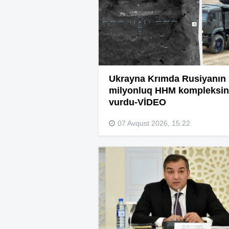
Ukrayna Krımda Rusiyanın
milyonluq HHM kompleksin
vurdu-VİDEO
07 Avqust 2026, 15:22