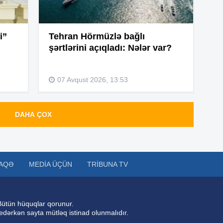
15
i”
Tehran Hörmüzlə bağlı
şərtlərini açıqladı: Nələr var?
15
07 Avqust 2026, 13:53
14
DAHA ÇOX
14
AQƏ
MEDIA ÜÇÜN
TRIBUNA TV
14
Bütün hüquqlar qorunur.
 edərkən sayta mütləq istinad olunmalıdır.