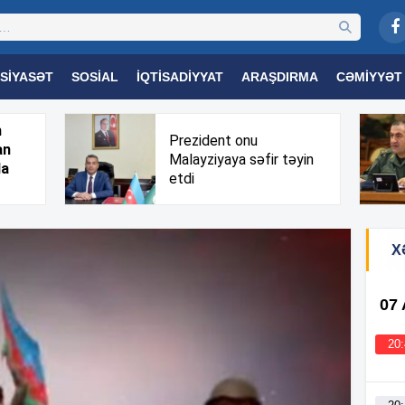
SIYASƏT
SOSIAL
İQTISADIYYAT
ARAŞDIRMA
CƏMIYYƏT
OGIYA
TƏHSIL
SAĞLAMLIQ
MARAQLI
TRIBUNA TV
h
Prezident onu
an
Malayziyaya səfir təyin
da
etdi
X
07
20