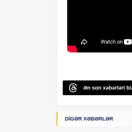
Ən son xəbərləri b
DIGƏR XƏBƏRLƏR