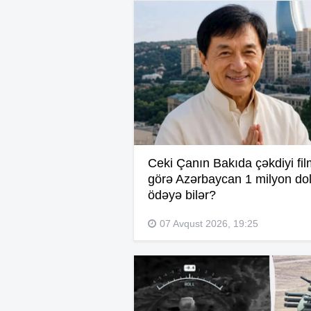
Ceki Çanın Bakıda çəkdiyi fi
görə Azərbaycan 1 milyon dol
ödəyə bilər?
07 Avqust 2026, 19:25