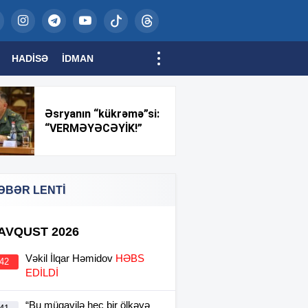
HADISƏ
İDMAN
Əsryanın “kükrəmə”si:
“VERMƏYƏCƏYİK!”
ƏBƏR LENTİ
 AVQUST 2026
Vəkil İlqar Həmidov
HƏBS
:42
EDİLDİ
“Bu müqavilə heç bir ölkəyə