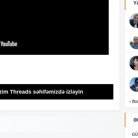
Y
17
17
17
izim Threads səhifəmizdə izləyin
16
› Bü
Ə
16
GÜ