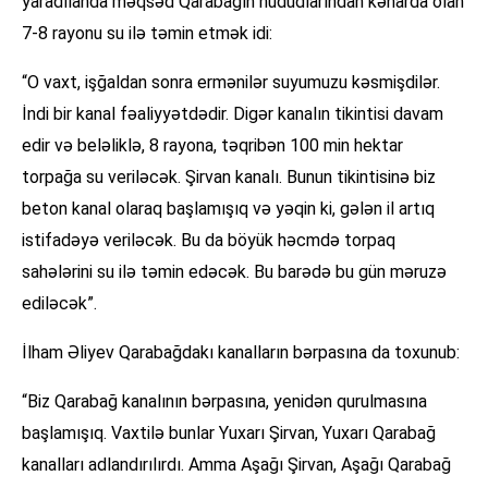
yaradılanda məqsəd Qarabağın hüdudlarından kənarda olan
7-8 rayonu su ilə təmin etmək idi:
“O vaxt, işğaldan sonra ermənilər suyumuzu kəsmişdilər.
İndi bir kanal fəaliyyətdədir. Digər kanalın tikintisi davam
edir və beləliklə, 8 rayona, təqribən 100 min hektar
torpağa su veriləcək. Şirvan kanalı. Bunun tikintisinə biz
beton kanal olaraq başlamışıq və yəqin ki, gələn il artıq
istifadəyə veriləcək. Bu da böyük həcmdə torpaq
sahələrini su ilə təmin edəcək. Bu barədə bu gün məruzə
ediləcək”.
İlham Əliyev Qarabağdakı kanalların bərpasına da toxunub:
“Biz Qarabağ kanalının bərpasına, yenidən qurulmasına
başlamışıq. Vaxtilə bunlar Yuxarı Şirvan, Yuxarı Qarabağ
kanalları adlandırılırdı. Amma Aşağı Şirvan, Aşağı Qarabağ