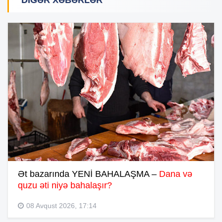
DIGƏR XƏBƏRLƏR
Ət bazarında YENİ BAHALAŞMA –
Dana və
quzu əti niyə bahalaşır?
08 Avqust 2026, 17:14