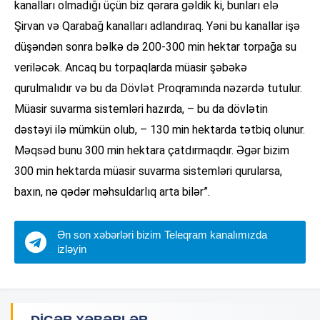
kanalları olmadığı üçün biz qərara gəldik ki, bunları elə
Şirvan və Qarabağ kanalları adlandıraq. Yəni bu kanallar işə
düşəndən sonra bəlkə də 200-300 min hektar torpağa su
veriləcək. Ancaq bu torpaqlarda müasir şəbəkə
qurulmalıdır və bu da Dövlət Proqramında nəzərdə tutulur.
Müasir suvarma sistemləri hazırda, – bu da dövlətin
dəstəyi ilə mümkün olub, – 130 min hektarda tətbiq olunur.
Məqsəd bunu 300 min hektara çatdırmaqdır. Əgər bizim
300 min hektarda müasir suvarma sistemləri qurularsa,
baxın, nə qədər məhsuldarlıq arta bilər”.
Ən son xəbərləri bizim Teleqram kanalımızda
izləyin