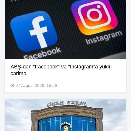
ABŞ-dən “Facebook” və “Instagram”a yüklü
cərimə
07 Avqust 2026, 19:36