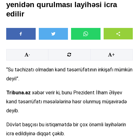
yenidən qurulması layihəsi icra
edilir
-
+
“Su təchizatı olmadan kənd təsərrüfatının inkişafı mümkün
deyil”.
Tribuna.az
xəbər verir ki, bunu Prezident İlham Əliyev
kənd təsərrüfatı məsələlərinə həsr olunmuş müşavirədə
deyib.
Dövlət başçısı bu istiqamətdə bir çox önəmli layihələrin
icra edildiyinə diqqət çəkib.