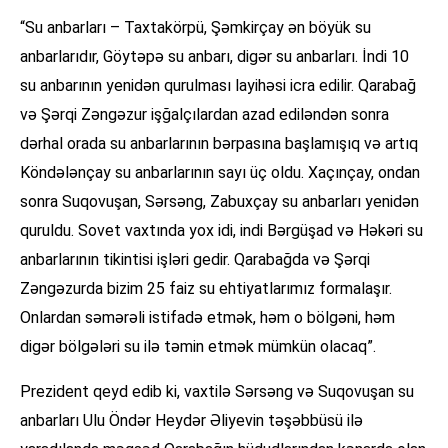
“Su anbarları – Taxtakörpü, Şəmkirçay ən böyük su
anbarlarıdır, Göytəpə su anbarı, digər su anbarları. İndi 10
su anbarının yenidən qurulması layihəsi icra edilir. Qarabağ
və Şərqi Zəngəzur işğalçılardan azad ediləndən sonra
dərhal orada su anbarlarının bərpasına başlamışıq və artıq
Köndələnçay su anbarlarının sayı üç oldu. Xaçınçay, ondan
sonra Suqovuşan, Sərsəng, Zabuxçay su anbarları yenidən
quruldu. Sovet vaxtında yox idi, indi Bərgüşad və Həkəri su
anbarlarının tikintisi işləri gedir. Qarabağda və Şərqi
Zəngəzurda bizim 25 faiz su ehtiyatlarımız formalaşır.
Onlardan səmərəli istifadə etmək, həm o bölgəni, həm
digər bölgələri su ilə təmin etmək mümkün olacaq”.
Prezident qeyd edib ki, vaxtilə Sərsəng və Suqovuşan su
anbarları Ulu Öndər Heydər Əliyevin təşəbbüsü ilə