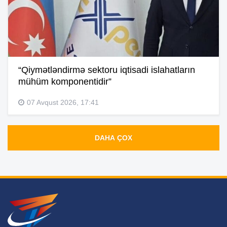
“Qiymətləndirmə sektoru iqtisadi islahatların
mühüm komponentidir”
07 Avqust 2026, 17:41
DAHA ÇOX